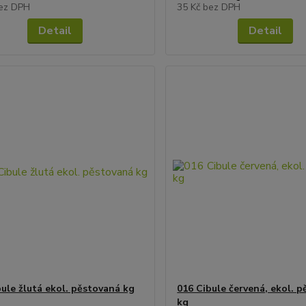
ez DPH
35 Kč
bez DPH
Detail
Detail
bule žlutá ekol. pěstovaná kg
016 Cibule červená, ekol. 
kg