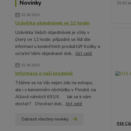
Novinky
35 Kč
b
01.06.2020
Uzávěrka objednávek ve 12 hodin
Uzávěrka Vašich objednávek je vždy v
úterý ve 12 hodin, případně se řídí dle
informací u konkrétních produktů!!! Košíky a
ostatní Vámi objednané dob...
číst celé
01.06.2020
Informace o naší prodejně
Těšíme se na Vás nejen zde na eshopu,
ale i v kamenném obchůdku v Porubě, na
Alšově náměstí 691/4. Jak se k nám
dostat? Otevírací dob...
číst celé
Zobrazit všechny novinky
016 Ci