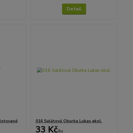
Detail
ěstované
016 Salátová Okurka Lukas ekol.
33 Kč
/
ks