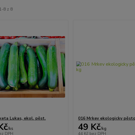
1-8 z 8
eta Lukas, ekol. pěst.
016 Mrkev ekologicky pěst
Kč
49 Kč
/
ks
/
kg
ez DPH
44 Kč
bez DPH