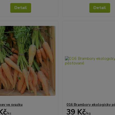
Detail
Detail
kev ve svazku
016 Brambory ekologicky p
Kč
39 Kč
/
ks
/
kg