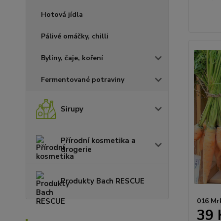
Hotová jídla
Pálivé omáčky, chilli
Byliny, čaje, koření
Fermentované potraviny
Sirupy
Přírodní kosmetika a
drogerie
Produkty Bach RESCUE
016 Mr
39 