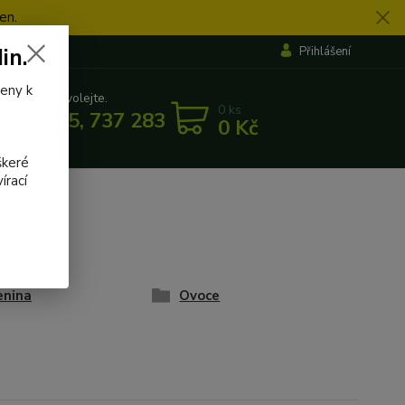
en.
in.
Přihlášení
veny k
 si rady? Zavolejte.
0
ks
 862 655, 737 283 505
0 Kč
5:30
škeré
írací
enina
Ovoce