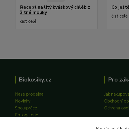
Recept na litý kváskový chléb z
Co ještě
žitné mouky
číst celé
číst celé
Biokosiky.cz
Pro zák
Naše prodejna
Jak nakupov
Novinky
Obchodní p
Spolupráce
Ochrana oso
Fotogalerie
Pro základní funk