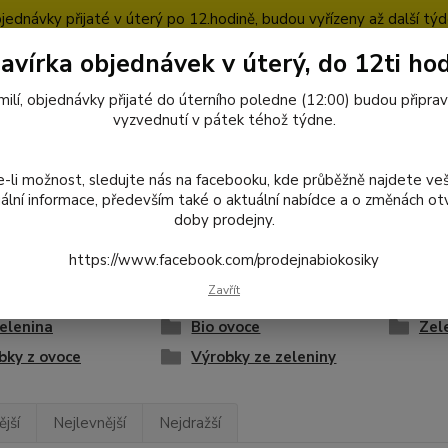
jednávky přijaté v úterý po 12.hodině, budou vyřízeny až další týd
avírka objednávek v úterý, do 12ti hod
pty
Blog
milí, objednávky přijaté do úterního poledne (12:00) budou připra
Nevíte
vyzvednutí v pátek téhož týdne.
727
Hledat
8:00-1
-li možnost, sledujte nás na facebooku, kde průběžně najdete ve
ální informace, především také o aktuální nabídce a o změnách otv
doby prodejny.
octivé potraviny
Ovoce a zelenina
https://www.facebook.com/prodejnabiokosiky
e a zelenina
Zavřít
zelenina
Bio ovoce
Zel
bky z ovoce
Výrobky ze zeleniny
jší
Nejlevnější
Nejdražší