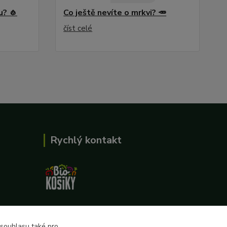
u? 🧄
Co ještě nevíte o mrkvi? 🥕
číst celé
Rychlý kontakt
727 862 655, 737 283 505
8:00-15:30
 souhlasu také pro