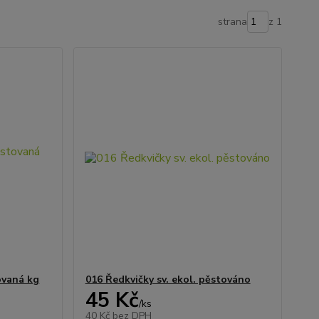
strana
z 1
ovaná kg
016 Ředkvičky sv. ekol. pěstováno
45 Kč
/
ks
40 Kč
bez DPH