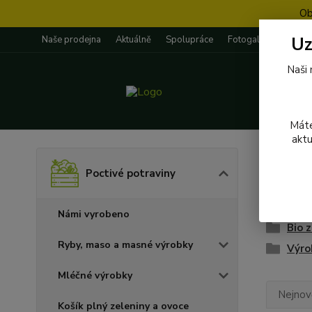
Ob
Uz
Naše prodejna
Aktuálně
Spolupráce
Fotogalerie
Rece
Naši 
Máte
aktu
Úvod
P
Poctivé potraviny
Ovoc
Námi vyrobeno
Bio 
Ryby, maso a masné výrobky
Výro
Mléčné výrobky
Nejnově
Košík plný zeleniny a ovoce