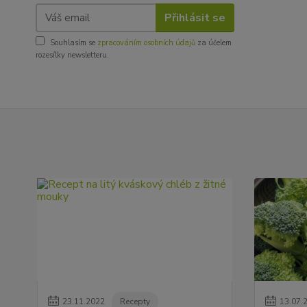
Přihlásit se
Souhlasím se
zpracováním osobních údajů
za účelem
rozesílky newsletteru.
23
.
11
.
2022
Recepty
13
.
07
.