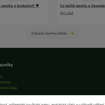
 nevíte o brokolici? 🥦
Co ještě nevíte o česnek
číst celé
Zobrazit všechny články
azníky
at
odmínky
bních údajů
čnost, zpříjemnění používání webu, analytické účely a v případě udělení