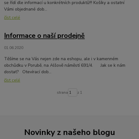
se řídí dle informací u konkrétních produktů!!! Košíky a ostatní
Vámi objednané dob...
číst celé
Informace o naší prodejně
01.06.2020
Těšíme se na Vás nejen zde na eshopu, ale i v kamenném
obchůdku v Porubě, na Alšově náměstí 691/4. Jak se k nám
dostat? Otevírací dob...
číst celé
strana
z 1
Novinky z našeho blogu