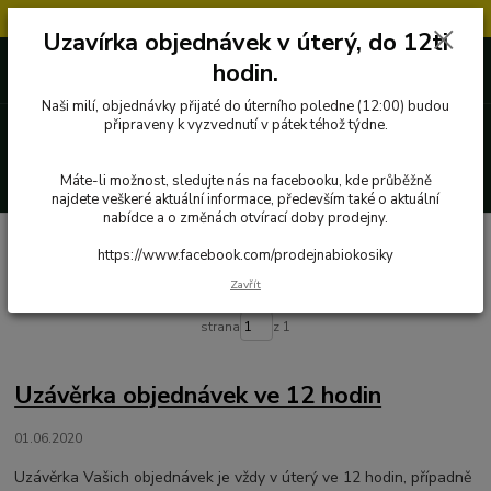
Objednávky přijaté v úterý po 12.hodině, budou vyřízeny až další týden.
Uzavírka objednávek v úterý, do 12ti
727 862 655, 737 283 505
0 Kč
hodin.
8:00-15:30
Naši milí, objednávky přijaté do úterního poledne (12:00) budou
Menu
připraveny k vyzvednutí v pátek téhož týdne.
Hledat
Máte-li možnost, sledujte nás na facebooku, kde průběžně
najdete veškeré aktuální informace, především také o aktuální
nabídce a o změnách otvírací doby prodejny.
Úvod
Novinky
https://www.facebook.com/prodejnabiokosiky
Novinky
Zavřít
strana
z 1
Uzávěrka objednávek ve 12 hodin
01.06.2020
Uzávěrka Vašich objednávek je vždy v úterý ve 12 hodin, případně