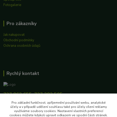
Fotogalerie
Pro zákazníky
Jak nakupovat
Obchodní podmínky
Ochrana osobních údajů
Rychlý kontakt
727 862 655, 737 283 505
8:00-15:30
Pro základní funkčnost, zpříjemnění používání webu, analytické
účely a v případě udělení souhlasu také pro účely cílení reklamy
eshop@biokosiky.cz
využíváme soubory cookies. Nastavení vlastních preferencí
cookies můžete kdykoli upravit odkazem ve spodní části stránek.