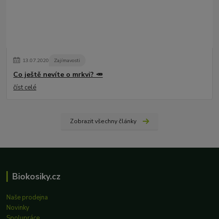
13
.
07
.
2020
Zajímavosti
Co ještě nevíte o mrkvi? 🥕
číst celé
Zobrazit všechny články
Biokosiky.cz
Naše prodejna
Novinky
Spolupráce