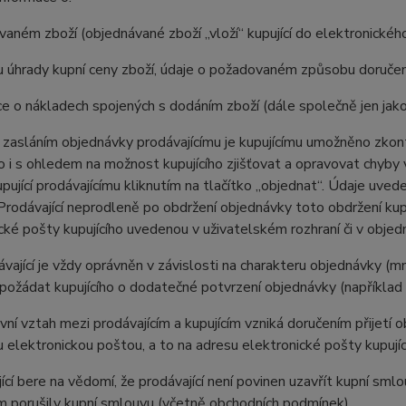
vaném zboží (objednávané zboží „vloží“ kupující do elektronické
 úhrady kupní ceny zboží, údaje o požadovaném způsobu doručen
ce o nákladech spojených s dodáním zboží (dále společně jen jako
 zasláním objednávky prodávajícímu je kupujícímu umožněno zkont
 to i s ohledem na možnost kupujícího zjišťovat a opravovat chyby
pující prodávajícímu kliknutím na tlačítko „objednat“. Údaje uve
Prodávající neprodleně po obdržení objednávky toto obdržení kup
cké pošty kupujícího uvedenou v uživatelském rozhraní či v objedn
ávající je vždy oprávněn v závislosti na charakteru objednávky (
požádat kupujícího o dodatečné potvrzení objednávky (například 
vní vztah mezi prodávajícím a kupujícím vzniká doručením přijetí o
u elektronickou poštou, a to na adresu elektronické pošty kupujíc
jící bere na vědomí, že prodávající není povinen uzavřít kupní sm
 porušily kupní smlouvu (včetně obchodních podmínek).