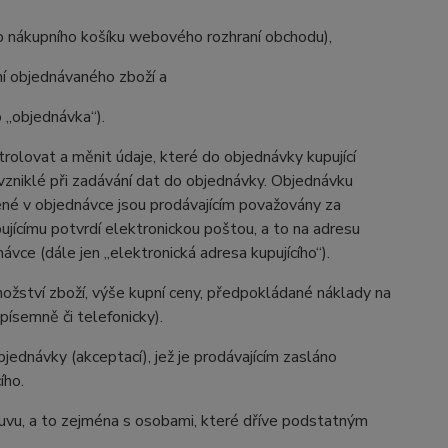
ho nákupního košíku webového rozhraní obchodu),
í objednávaného zboží a
 „objednávka“).
rolovat a měnit údaje, které do objednávky kupující
 vzniklé při zadávání dat do objednávky. Objednávku
dené v objednávce jsou prodávajícím považovány za
ujícímu potvrdí elektronickou poštou, a to na adresu
ávce (dále jen „elektronická adresa kupujícího“).
množství zboží, výše kupní ceny, předpokládané náklady na
písemně či telefonicky).
bjednávky (akceptací), jež je prodávajícím zasláno
ího.
louvu, a to zejména s osobami, které dříve podstatným