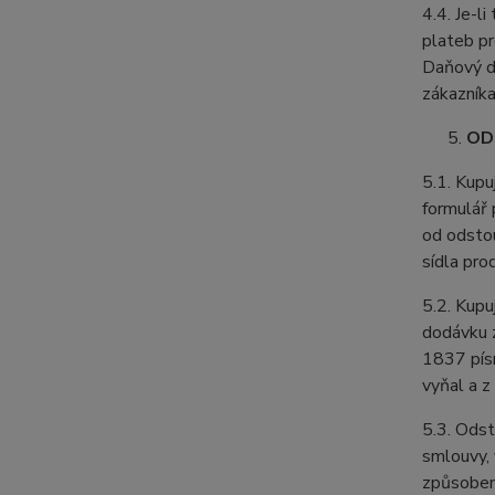
4.4. Je-l
plateb pr
Daňový do
zákazníka
OD
5.1. Kupu
formulář
od odstou
sídla pro
5.2. Kupu
dodávku z
1837 písm
vyňal a z
5.3. Odst
smlouvy, 
způsobem. 