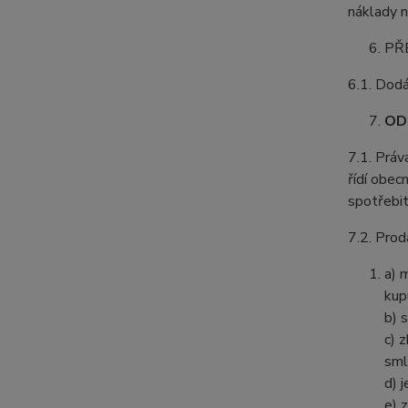
náklady n
PŘ
6.1. Dodá
OD
7.1. Práv
řídí obec
spotřebit
7.2. Prod
a) 
kup
b) 
c) 
sml
d) 
e) 