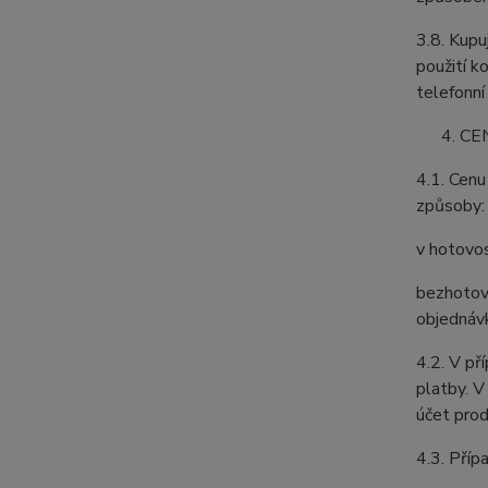
3.8. Kupu
použití k
telefonní 
CE
4.1. Cenu
způsoby:
v hotovos
bezhotovo
objednáv
4.2. V př
platby. V
účet prod
4.3. Příp