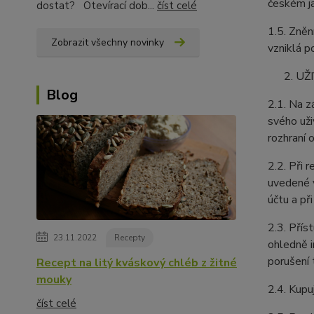
českém ja
dostat? Otevírací dob...
číst celé
1.5. Zněn
Zobrazit všechny novinky
vzniklá p
UŽ
Blog
2.1. Na z
svého uži
rozhraní 
2.2. Při 
uvedené v
účtu a př
2.3. Přís
23.11.2022
Recepty
ohledně i
porušení 
Recept na litý kváskový chléb z žitné
mouky
2.4. Kupu
číst celé