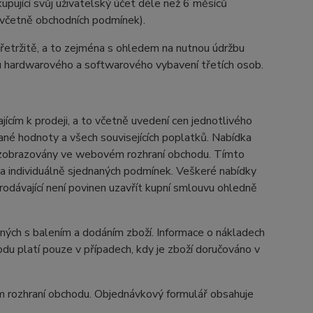
kupující svůj uživatelský účet déle než 6 měsíců
y (včetně obchodních podmínek).
přetržitě, a to zejména s ohledem na nutnou údržbu
u hardwarového a softwarového vybavení třetích osob.
cím k prodeji, a to včetně uvedení cen jednotlivého
ané hodnoty a všech souvisejících poplatků. Nabídka
ou zobrazovány ve webovém rozhraní obchodu. Tímto
a individuálně sjednaných podmínek. Veškeré nabídky
dávající není povinen uzavřít kupní smlouvu ohledně
ných s balením a dodáním zboží. Informace o nákladech
u platí pouze v případech, kdy je zboží doručováno v
ém rozhraní obchodu. Objednávkový formulář obsahuje