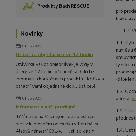
Produkty Bach RESCUE
pro prode
biokosik
ÚV
Novinky
1.1. Tyt
01.06.2020
náměstí 6
Uzávěrka objednávek ve 12 hodin
smluvních
Uzávěrka Vašich objednávek je vždy v
fyzickou 
úterý ve 12 hodin, případně se řídí dle
prodávají
informací u konkrétních produktů!!! Košíky a
(dále jen
ostatní Vámi objednané dob...
číst celé
1.2. Obch
adrese
w
01.06.2020
Informace o naší prodejně
1.3. Usta
Těšíme se na Vás nejen zde na eshopu,
přednost
ale i v kamenném obchůdku v Porubě, na
1.4. Usta
Alšově náměstí 691/4. Jak se k nám