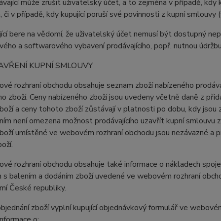
ávající může zrušit uživatelský účet, a to zejména v případě, kdy 
, či v případě, kdy kupující poruší své povinnosti z kupní smlouv
jící bere na vědomí, že uživatelský účet nemusí být dostupný ne
ého a softwarového vybavení prodávajícího, popř. nutnou údržb
AVŘENÍ KUPNÍ SMLOUVY
vé rozhraní obchodu obsahuje seznam zboží nabízeného prodávají
o zboží. Ceny nabízeného zboží jsou uvedeny včetně daně z přid
boží a ceny tohoto zboží zůstávají v platnosti po dobu, kdy js
ím není omezena možnost prodávajícího uzavřít kupní smlouvu z
boží umístěné ve webovém rozhraní obchodu jsou nezávazné a pro
oží.
vé rozhraní obchodu obsahuje také informace o nákladech spoje
 s balením a dodáním zboží uvedené ve webovém rozhraní obchod
mí České republiky.
objednání zboží vyplní kupující objednávkový formulář ve webov
nformace o: