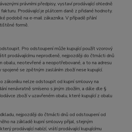
ávaznými právními předpisy, vystaví prodávající ohledně
akturu. Prodávající je plátcem daně z přidané hodnoty.
ické podobě na e-mail zákazníka. V případě přání
 tištěné formě.
 odstoupit. Pro odstoupení může kupující použít vzorový
rátit prodávajícímu neprodleně, nejpozději do čtrnácti dnů
ém obalu, neotevřené a neopotřebované, a to na adresu
 spojené se zpětným zasláním zboží nese kupující.
ho zákoníku nelze odstoupit od kupní smlouvy na
dání nenávratně smíseno s jiným zbožím, a dále dle §
dávce zboží v uzavřeném obalu, které kupující z obalu
odkladu, nejpozději do čtrnácti dnů od odstoupení od
něho na základě kupní smlouvy přijal, stejným
který prodávající nabízí, vrátí prodávající kupujícímu