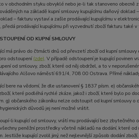
i to v obchodním styku obvyklé nebo je-li tak stanoveno obecně z
ováděných na základě kupní smlouvy kupujícímu daňový doklad – f
klad – fakturu vystaví a zašle prodávající kupujícímu v elektron
, předá prodávající kupujícímu při vyzvednutí zboží fakturu také v
STOUPENÍ OD KUPNÍ SMLOUVY
jící má právo do čtrnácti dnů od převzetí zboží od kupní smlouvy
 pro odstoupení
(zde)
. V případě odstoupení je kupující povinen v
pení od smlouvy, zboží, které od něj obdržel, a to v neporušen
dávajícího Alšovo náměstí 691/4, 708 00 Ostrava. Přímé náklady
jící bere na vědomí, že dle ustanovení § 1837 písm. e) občanské
boží, které podléhá rychlé zkáze, jakož i zboží, které bylo po do
. g) občanského zákoníku nelze odstoupit od kupní smlouvy o do
 hygienických důvodů jej není možné vrátit.
oupí-li kupující od smlouvy, vrátí mu prodávající bez zbytečného 
všechny peněžní prostředky včetně nákladů na dodání, které od 
Jestliže kupující zvolil jiný, než nejlevnější způsob dodání zboží, 