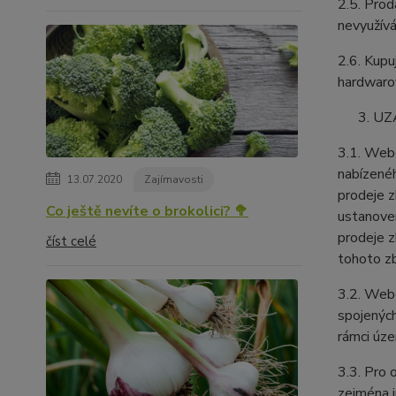
2.5. Prod
nevyužívá
2.6. Kupu
hardwarov
UZ
3.1. Webo
nabízenéh
13.07.2020
Zajímavosti
prodeje z
Co ještě nevíte o brokolici? 🥦
ustanoven
prodeje z
číst celé
tohoto zb
3.2. Webo
spojených
rámci úze
3.3. Pro 
zejména i