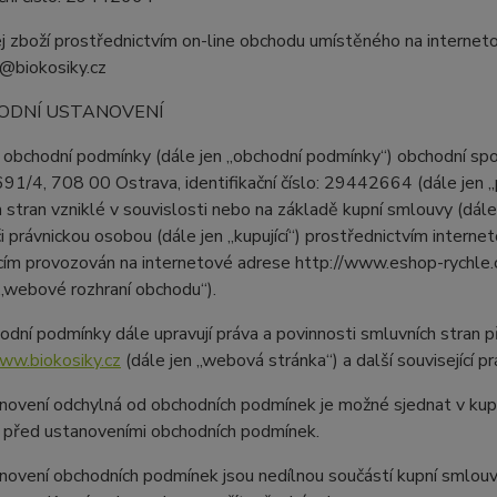
j zboží prostřednictvím on-line obchodu umístěného na interne
y@biokosiky.cz
ODNÍ USTANOVENÍ
o obchodní podmínky (dále jen „obchodní podmínky“) obchodní s
91/4, 708 00 Ostrava, identifikační číslo: 29442664 (dále jen „p
 stran vzniklé v souvislosti nebo na základě kupní smlouvy (dále 
či právnickou osobou (dále jen „kupující“) prostřednictvím intern
cím provozován na internetové adrese http://www.eshop-rychle.c
 „webové rozhraní obchodu“).
odní podmínky dále upravují práva a povinnosti smluvních stran p
ww.biokosiky.cz
(dále jen „webová stránka“) a další související pr
novení odchylná od obchodních podmínek je možné sjednat v kupn
 před ustanoveními obchodních podmínek.
novení obchodních podmínek jsou nedílnou součástí kupní smlou