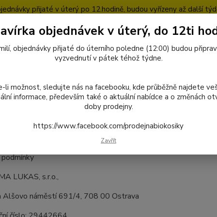
jednávky přijaté v úterý po 12.hodině, budou vyřízeny až další týd
avírka objednávek v úterý, do 12ti hod
pty
Blog
milí, objednávky přijaté do úterního poledne (12:00) budou připra
Nevíte
vyzvednutí v pátek téhož týdne.
727
Hledat
8:00-1
-li možnost, sledujte nás na facebooku, kde průběžně najdete ve
ální informace, především také o aktuální nabídce a o změnách otv
doby prodejny.
Obchodní podmínky
https://www.facebook.com/prodejnabiokosiky
odní podmínky
Zavřít
 podmínky
 LUKAS, s.r.o.,
m Alšovo náměstí 691/4, 708 00 Ostrava
ační číslo: 29442664