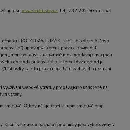
tové adrese
www.biokosiky.cz
, tel.: 737 283 505, e-mail
polečnosti EKOFARMA LUKAS, s.r.o., se sídlem Alšovo
rodávající“) upravují vzájemná práva a povinnosti
jen „kupní smlouva“) uzavírané mezi prodávajícím a jinou
etového obchodu prodávajícího. Internetový obchod je
z/biokosiky.cz a to prostřednictvím webového rozhraní
ři využívání webové stránky prodávajícího umístěné na
ávní vztahy.
í smlouvě. Odchylná ujednání v kupní smlouvě mají
vy. Kupní smlouva a obchodní podmínky jsou vyhotoveny v