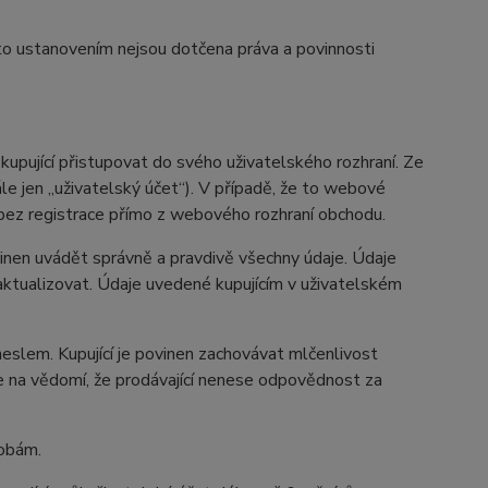
to ustanovením nejsou dotčena práva a povinnosti
upující přistupovat do svého uživatelského rozhraní. Ze
le jen „uživatelský účet“). V případě, že to webové
 bez registrace přímo z webového rozhraní obchodu.
povinen uvádět správně a pravdivě všechny údaje. Údaje
n aktualizovat. Údaje uvedené kupujícím v uživatelském
eslem. Kupující je povinen zachovávat mlčenlivost
re na vědomí, že prodávající nenese odpovědnost za
sobám.