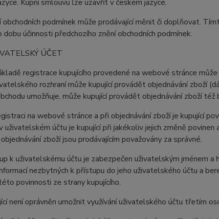
zyce. Kupní smlouvu lze uzavřít v českém jazyce.
í obchodních podmínek může prodávající měnit či doplňovat. Tím
o dobu účinnosti předchozího znění obchodních podmínek.
IVATELSKÝ ÚČET
ákladě registrace kupujícího provedené na webové stránce může k
vatelského rozhraní může kupující provádět objednávání zboží (dá
obchodu umožňuje, může kupující provádět objednávání zboží též
registraci na webové stránce a při objednávání zboží je kupující 
 uživatelském účtu je kupující při jakékoliv jejich změně povine
i objednávání zboží jsou prodávajícím považovány za správné.
tup k uživatelskému účtu je zabezpečen uživatelským jménem a h
nformací nezbytných k přístupu do jeho uživatelského účtu a be
této povinnosti ze strany kupujícího.
jící není oprávněn umožnit využívání uživatelského účtu třetím o