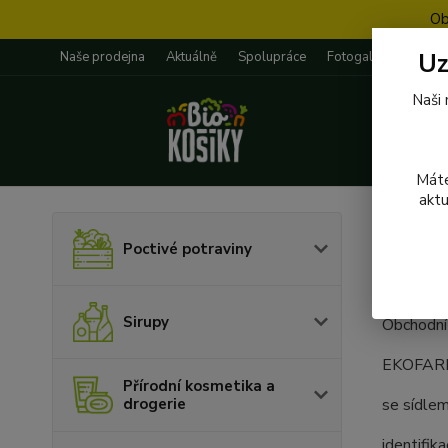
Ob
Uz
Naše prodejna
Aktuálně
Spolupráce
Fotogalerie
Rece
Naši 
Máte
aktu
Úvod
Poctivé potraviny
Obch
Sirupy
Obchodní
EKOFARMA
Přírodní kosmetika a
drogerie
se sídle
identifik