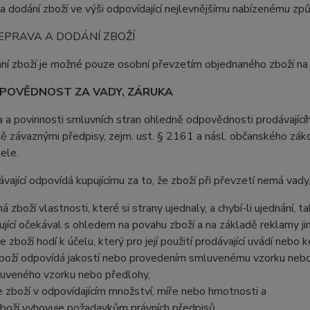
a dodání zboží ve výši odpovídající nejlevnějšímu nabízenému zp
EPRAVA A DODÁNÍ ZBOŽÍ
ní zboží je možné pouze osobní převzetím objednaného zboží na 
POVĚDNOST ZA VADY, ZÁRUKA
a a povinnosti smluvních stran ohledně odpovědnosti prodávajícíh
ně závaznými předpisy, zejm. ust. § 2161 a násl. občanského zá
ele.
ávající odpovídá kupujícímu za to, že zboží při převzetí nemá vady
má zboží vlastnosti, které si strany ujednaly, a chybí-li ujednání,
ující očekával s ohledem na povahu zboží a na základě reklamy ji
se zboží hodí k účelu, který pro její použití prodávající uvádí neb
zboží odpovídá jakostí nebo provedením smluvenému vzorku nebo 
uveného vzorku nebo předlohy,
je zboží v odpovídajícím množství, míře nebo hmotnosti a
zboží vyhovuje požadavkům právních předpisů.