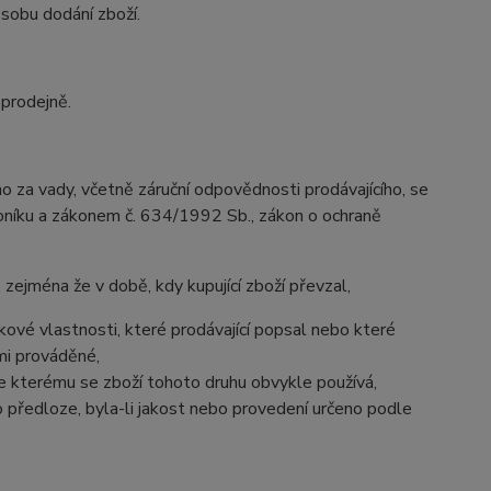
ůsobu dodání zboží.
prodejně.
o za vady, včetně záruční odpovědnosti prodávajícího, se
koníku a zákonem č. 634/1992 Sb., zákon o ochraně
, zejména že v době, kdy kupující zboží převzal,
 takové vlastnosti, které prodávající popsal nebo které
mi prováděné,
o ke kterému se zboží tohoto druhu obvykle používá,
předloze, byla-li jakost nebo provedení určeno podle