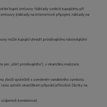
vírání kupní smlouvy. Náklady vzniklé kupujícímu při
 smlouvy (náklady na internetové připojení, náklady na
uvy může kupující uhradit prodávajícímu následujícími
 jen „účet prodávajícího“), v okamžiku realizace
enu zboží společně s uvedením variabilního symbolu
í cenu splněn okamžikem připsání příslušné částky na
ze vzájemně kombinovat.