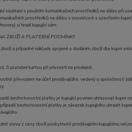
jící souhlasí s použitím komunikačních prostředků na dálku při uza
omunikačních prostředků na dálku v souvislosti s uzavřením kupní
hovory) si hradí kupující sám.
NA ZBOŽÍ A PLATEBNÍ PODMÍNKY
 zboží a případné náklady spojené s dodáním zboží dle kupní smlo
ti, či platební kartou při převzetí na prodejně.
stně převodem na účet prodávajícího, vedený u společnosti (dále
ky.
ípadě bezhotovostní platby je kupující povinen uhrazovat kupní c
 případě bezhotovostní platby je závazek kupujícího uhradit kupn
ávajícího.
adné slevy z ceny zboží poskytnuté prodávajícím kupujícímu nel