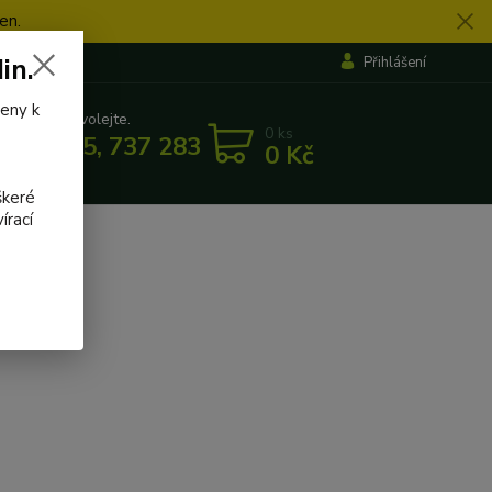
en.
in.
Přihlášení
veny k
 si rady? Zavolejte.
0
ks
 862 655, 737 283 505
0 Kč
5:30
škeré
írací