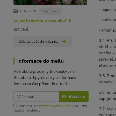
- objedná
13.07.2020
Zajímavosti
- způsobu
Co ještě nevíte o česneku? 🧄
číst celé
- informa
3.4. Před
Zobrazit všechny články
vložil, a
odešle ku
správné. 
Informace do mailu
elektroni
Vše okolo prodejny Biokošíky.cz a
3.5. Prod
Bezobalu, tipy, novinky a informace.
dopravu) 
Jednou za čas přímo do e-mailu.
3.6. Smlu
Přihlásit se
kupujícím
Souhlasím se
zpracováním osobních údajů
za účelem
3.7. Kupu
rozesílky newsletteru.
způsobem