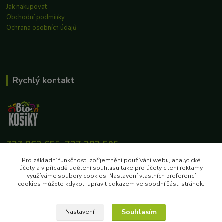
Jak nakupovat
Obchodní podmínky
Ochrana osobních údajů
Rychlý kontakt
727 862 655, 737 283 505
8:00-15:30
Pro základní funkčnost, zpříjemnění používání webu, analytické
účely a v případě udělení souhlasu také pro účely cílení reklamy
eshop@biokosiky.cz
využíváme soubory cookies. Nastavení vlastních preferencí
cookies můžete kdykoli upravit odkazem ve spodní části stránek.
Souhlasím
Nastavení