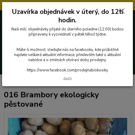
Objednávky přijaté v úterý po 12.hodině, budou vyřízeny až další týden.
Uzavírka objednávek v úterý, do 12ti
727 862 655, 737 283 505
0 Kč
hodin.
8:00-15:30
Naši milí, objednávky přijaté do úterního poledne (12:00) budou
připraveny k vyzvednutí v pátek téhož týdne.
Menu
Máte-li možnost, sledujte nás na facebooku, kde průběžně
najdete veškeré aktuální informace, především také o aktuální
nabídce a o změnách otvírací doby prodejny.
Hledat
https://www.facebook.com/prodejnabiokosiky
Zavřít
Úvod
Poctivé potraviny
016 Brambory ekologicky pěstované
016 Brambory ekologicky
pěstované