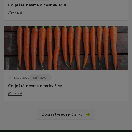
Co ještě nevíte o česneku? 🧄
číst celé
13
.
07
.
2020
Zajímavosti
Co ještě nevíte o mrkvi? 🥕
číst celé
Zobrazit všechny články