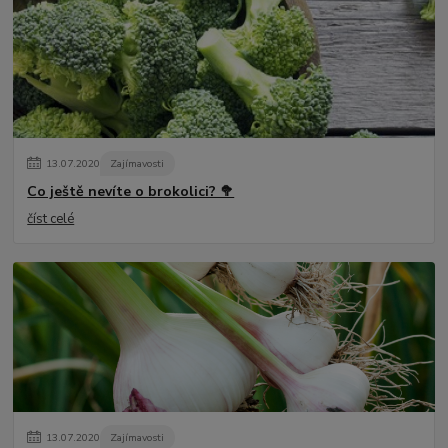
13
.
07
.
2020
Zajímavosti
Co ještě nevíte o brokolici? 🥦
číst celé
13
.
07
.
2020
Zajímavosti