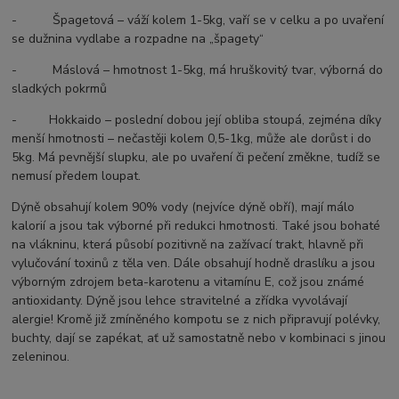
- Špagetová – váží kolem 1-5kg, vaří se v celku a po uvaření
se dužnina vydlabe a rozpadne na „špagety“
- Máslová – hmotnost 1-5kg, má hruškovitý tvar, výborná do
sladkých pokrmů
- Hokkaido – poslední dobou její obliba stoupá, zejména díky
menší hmotnosti – nečastěji kolem 0,5-1kg, může ale dorůst i do
5kg. Má pevnější slupku, ale po uvaření či pečení změkne, tudíž se
nemusí předem loupat.
Dýně obsahují kolem 90% vody (nejvíce dýně obří), mají málo
kalorií a jsou tak výborné při redukci hmotnosti. Také jsou bohaté
na vlákninu, která působí pozitivně na zažívací trakt, hlavně při
vylučování toxinů z těla ven. Dále obsahují hodně draslíku a jsou
výborným zdrojem beta-karotenu a vitamínu E, což jsou známé
antioxidanty. Dýně jsou lehce stravitelné a zřídka vyvolávají
alergie! Kromě již zmíněného kompotu se z nich připravují polévky,
buchty, dají se zapékat, ať už samostatně nebo v kombinaci s jinou
zeleninou.