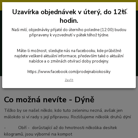
Objednávky přijaté v úterý po 12.hodině, budou vyřízeny až další týden.
Uzavírka objednávek v úterý, do 12ti
727 862 655, 737 283 505
0 Kč
hodin.
8:00-15:30
Naši milí, objednávky přijaté do úterního poledne (12:00) budou
připraveny k vyzvednutí v pátek téhož týdne.
Menu
Máte-li možnost, sledujte nás na facebooku, kde průběžně
najdete veškeré aktuální informace, především také o aktuální
nabídce a o změnách otvírací doby prodejny.
Hledat
https://www.facebook.com/prodejnabiokosiky
Zavřít
Úvod
Co možná nevíte - Dýně
Co možná nevíte - Dýně
Těžko by se našel někdo, kdo tuto zeleninu nezná, avšak jen
málokdo si ví rady s její přípravou. Rozlišujeme několik druhů dýní
- Obří - dorůstající až do hmotnosti několika desítek
kilogramů, jsou výborné na kompot