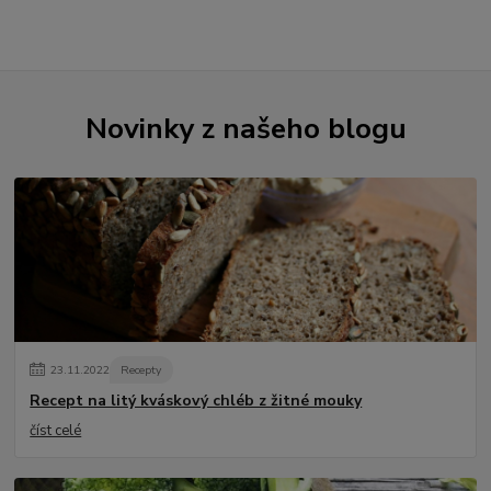
Novinky z našeho blogu
23
.
11
.
2022
Recepty
Recept na litý kváskový chléb z žitné mouky
číst celé