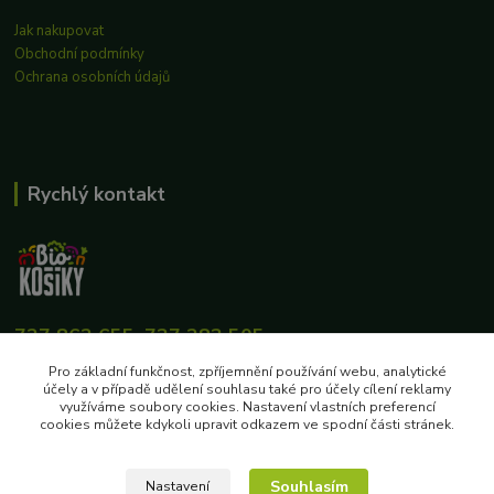
Jak nakupovat
Obchodní podmínky
Ochrana osobních údajů
Rychlý kontakt
727 862 655, 737 283 505
8:00-15:30
Pro základní funkčnost, zpříjemnění používání webu, analytické
účely a v případě udělení souhlasu také pro účely cílení reklamy
eshop@biokosiky.cz
využíváme soubory cookies. Nastavení vlastních preferencí
cookies můžete kdykoli upravit odkazem ve spodní části stránek.
Souhlasím
Nastavení