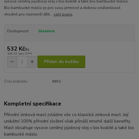
vysoce ceněný jojobový olej v bio kvalitě a také bio bambucké máslo.
Bio bambucké máslo je pro svou jemnost a dobrou snášenlivost
vhodné pro nejmenší děti...
celý popis
Dostupnost
Skladem
532 Kč
/
ks
440 Kč
bez DPH
Přidat do košíku
Číslo produktu:
9852
Kompletní specifikace
Přírodní zinková mast zvládne vše co klasická zinková mast. Její
unikátní 100% přírodní složení však přináší mnohé další benefity.
Mast obsahuje vysoce ceněný jojobový olej v bio kvalitě a také bio
bambucké máslo.