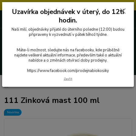
Objednávky přijaté v úterý po 12.hodině, budou vyřízeny až další týden.
Uzavírka objednávek v úterý, do 12ti
727 862 655, 737 283 505
0 Kč
hodin.
8:00-15:30
Naši milí, objednávky přijaté do úterního poledne (12:00) budou
připraveny k vyzvednutí v pátek téhož týdne.
Menu
Máte-li možnost, sledujte nás na facebooku, kde průběžně
najdete veškeré aktuální informace, především také o aktuální
nabídce a o změnách otvírací doby prodejny.
Hledat
https://www.facebook.com/prodejnabiokosiky
Zavřít
Úvod
Přírodní kosmetika a drogerie
Medarek
111 Zinková mast 100
ml
111 Zinková mast 100 ml
Novinka