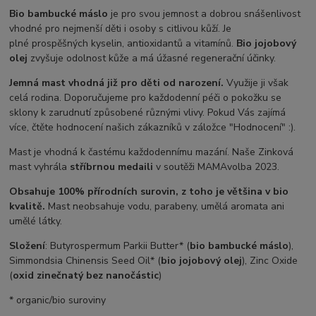
Bio bambucké máslo
je pro svou jemnost a dobrou snášenlivost
vhodné pro nejmenší děti i osoby s citlivou kůží. Je
plné prospěšných kyselin, antioxidantů a vitamínů.
Bio jojobový
olej
zvyšuje odolnost kůže a má úžasné regenerační účinky.
Jemná mast vhodná již pro děti od narození.
Využije ji však
celá rodina. Doporučujeme pro každodenní péči o pokožku se
sklony k zarudnutí způsobené různými vlivy. Pokud Vás zajímá
více, čtěte hodnocení našich zákazníků v záložce "Hodnocení" :).
Mast je vhodná k častému každodennímu mazání. Naše Zinková
mast vyhrála
stříbrnou medaili
v soutěži MAMAvolba 2023.
Obsahuje 100% přírodních surovin, z toho je většina v bio
kvalitě.
Mast neobsahuje vodu, parabeny, umělá aromata ani
umělé látky.
Složení
: Butyrospermum Parkii Butter* (
bio bambucké máslo
),
Simmondsia Chinensis Seed Oil* (
bio jojobový olej
), Zinc Oxide
(
oxid zinečnatý bez nanočástic
)
* organic/bio suroviny