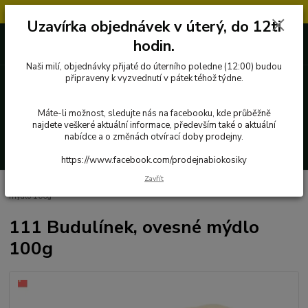
Objednávky přijaté v úterý po 12.hodině, budou vyřízeny až další týden.
Uzavírka objednávek v úterý, do 12ti
727 862 655, 737 283 505
0 Kč
hodin.
8:00-15:30
Naši milí, objednávky přijaté do úterního poledne (12:00) budou
připraveny k vyzvednutí v pátek téhož týdne.
Menu
Máte-li možnost, sledujte nás na facebooku, kde průběžně
najdete veškeré aktuální informace, především také o aktuální
nabídce a o změnách otvírací doby prodejny.
Hledat
https://www.facebook.com/prodejnabiokosiky
Zavřít
Úvod
Přírodní kosmetika a drogerie
Medarek
111 Budulínek, ovesné
mýdlo 100g
111 Budulínek, ovesné mýdlo
100g