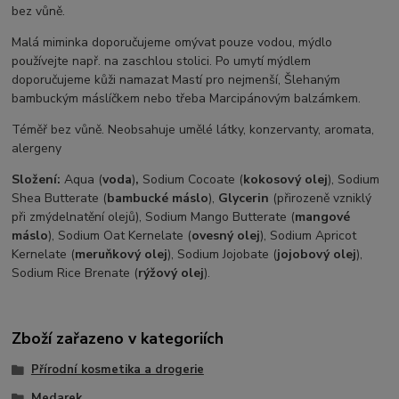
bez vůně.
Malá miminka doporučujeme omývat pouze vodou, mýdlo
používejte např. na zaschlou stolici. Po umytí mýdlem
doporučujeme kůži namazat Mastí pro nejmenší, Šlehaným
bambuckým máslíčkem nebo třeba Marcipánovým balzámkem.
Téměř bez vůně. Neobsahuje umělé látky, konzervanty, aromata,
alergeny
Složení:
Aqua (
voda
)
,
Sodium Cocoate (
kokosový olej
), Sodium
Shea Butterate (
bambucké máslo
),
Glycerin
(přirozeně vzniklý
při zmýdelnatění olejů), Sodium Mango Butterate (
mangové
máslo
), Sodium Oat Kernelate (
ovesný olej
), Sodium Apricot
Kernelate (
meruňkový
olej
), Sodium Jojobate (
jojobový olej
),
Sodium Rice Brenate (
rýžový olej
).
Zboží zařazeno v kategoriích
Přírodní kosmetika a drogerie
Medarek