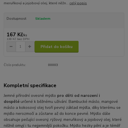
meruňkový a jojobový olej, které něžn...
celý popis
Dostupnost
Skladem
167 Kč
/
ks
138 Kč
bez DPH
Přidat do košíku
Číslo produktu:
00003
Kompletní specifikace
Jemné přírodní ovesné mýdlo
pro děti od narození i
dospělé
určené k běžnému užívání. Bambucké máslo, mangové
máslo a kokosový olej tvoří pevný základ mýdla, díky kterému se
mýdlo nerozmočí a zůstane až do konce pevné. Mýdlo dále
obsahuje pečující ovesný, rýžový, meruňkový a jojobový olej, které
něžně omyjí i tu nejjemnější pokožku. Mýdlo hezky pění a je téměř