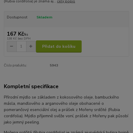
(Rubia cordifolia) je známá aj...
celý popis
Dostupnost
Skladem
167 Kč
/
ks
138 Kč
bez DPH
Přidat do košíku
Číslo produktu:
5943
Kompletní specifikace
Přírodní mýdlo se základem z kokosového oleje, bambuckého
másla, mandlového a arganového oleje obohacené o
pomerančový esenciální olej a prášek z Mořeny srdčité (Rubia
cordifolia). Mýdlo příjemně svěže voní, prášek z Mořeny pak působí
jako jemný peeling.
Mořena srdčitá (Rubia cordifolia) je známá ajurvédská bylina hojně