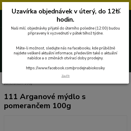
Objednávky přijaté v úterý po 12.hodině, budou vyřízeny až další týden.
Uzavírka objednávek v úterý, do 12ti
727 862 655, 737 283 505
0 Kč
hodin.
8:00-15:30
Naši milí, objednávky přijaté do úterního poledne (12:00) budou
připraveny k vyzvednutí v pátek téhož týdne.
Menu
Máte-li možnost, sledujte nás na facebooku, kde průběžně
najdete veškeré aktuální informace, především také o aktuální
nabídce a o změnách otvírací doby prodejny.
Hledat
https://www.facebook.com/prodejnabiokosiky
Zavřít
Úvod
Přírodní kosmetika a drogerie
Medarek
111 Arganové mýdlo s
pomerančem 100g
111 Arganové mýdlo s
pomerančem 100g