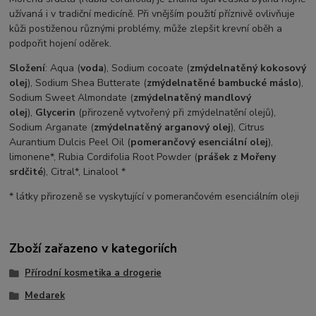
užívaná i v tradiční medicíně. Při vnějším použití příznivě ovlivňuje
kůži postiženou různými problémy, může zlepšit krevní oběh a
podpořit hojení oděrek.
Složení
: Aqua (
voda
), Sodium cocoate (
zmýdelnatěný kokosový
olej
), Sodium Shea Butterate (
zmýdelnatěné bambucké máslo
),
Sodium Sweet Almondate (
zmýdelnatěný mandlový
olej
),
Glycerin
(přirozeně vytvořený při zmýdelnatění olejů),
Sodium Arganate (
zmýdelnatěný arganový olej
), Citrus
Aurantium Dulcis Peel Oil (
pomerančový esenciální olej
),
limonene*, Rubia Cordifolia Root Powder (
prášek z Mořeny
srdčité
), Citral*, Linalool *
* látky přirozeně se vyskytující v pomerančovém esenciálním oleji
Zboží zařazeno v kategoriích
Přírodní kosmetika a drogerie
Medarek