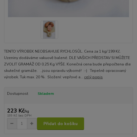
TENTO VÝROBEK NEOBSAHUJE RYCHLOSŮL. Cena za 1 kg/ 199 Kč.
Uzeniny dodáváme vakuově balené. DLE VAŠICH PŘEDSTAV SI MŮŽETE
ZVOLIT GRAMÁŽ OD 0,25 Kg VÝŠE. Konečná cena bude přepočtena dle
skutečné gramáže. ..jsou opravdu výborné! :-) Tepelně opracovaný
výrobek. Tuk max. 20 %. Složení: vepřové a...
celý popis
Dostupnost
Skladem
223 Kč
/
kg
199 Kč
bez DPH
Přidat do košíku