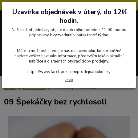
Objednávky přijaté v úterý po 12.hodině, budou vyřízeny až další týden.
Uzavírka objednávek v úterý, do 12ti
727 862 655, 737 283 505
0 Kč
hodin.
8:00-15:30
Naši milí, objednávky přijaté do úterního poledne (12:00) budou
připraveny k vyzvednutí v pátek téhož týdne.
Menu
Máte-li možnost, sledujte nás na facebooku, kde průběžně
najdete veškeré aktuální informace, především také o aktuální
nabídce a o změnách otvírací doby prodejny.
Hledat
https://www.facebook.com/prodejnabiokosiky
Zavřít
Úvod
Poctivé potraviny
Ryby, maso a masné výrobky
Uzeniny a
paštiky
Bez rychlosoli
09 Špekáčky bez rychlosoli
09 Špekáčky bez rychlosoli