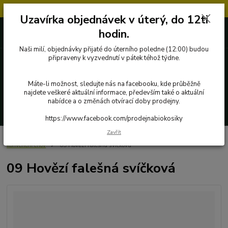
Objednávky přijaté v úterý po 12.hodině, budou vyřízeny až další týden.
Uzavírka objednávek v úterý, do 12ti
727 862 655, 737 283 505
0 Kč
hodin.
8:00-15:30
Naši milí, objednávky přijaté do úterního poledne (12:00) budou
připraveny k vyzvednutí v pátek téhož týdne.
Menu
Máte-li možnost, sledujte nás na facebooku, kde průběžně
najdete veškeré aktuální informace, především také o aktuální
nabídce a o změnách otvírací doby prodejny.
Hledat
https://www.facebook.com/prodejnabiokosiky
Zavřít
Úvod
Poctivé potraviny
Ryby, maso a masné výrobky
Hovězí maso -
konvenční chov
09 Hovězí falešná svíčková
09 Hovězí falešná svíčková