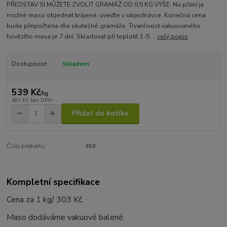
PŘEDSTAV SI MŮŽETE ZVOLIT GRAMÁŽ OD 0,5 KG VÝŠE. Na přání je
možné maso objednat krájené, uveďte v objednávce. Konečná cena
bude přepočtena dle skutečné gramáže. Trvanlivost vakuovaného
hovězího masa je 7 dní. Skladovat při teplotě 1-5 ...
celý popis
Dostupnost
Skladem
539 Kč
/
kg
481 Kč
bez DPH
Přidat do košíku
Číslo produktu:
359
Kompletní specifikace
Cena za 1 kg/ 303 Kč.
Maso dodáváme vakuově balené.