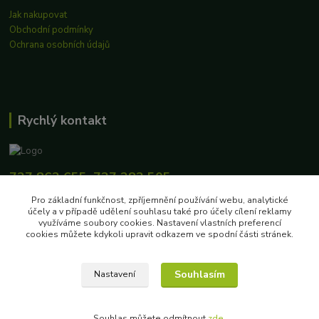
Jak nakupovat
Obchodní podmínky
Ochrana osobních údajů
Rychlý kontakt
727 862 655, 737 283 505
8:00-15:30
Pro základní funkčnost, zpříjemnění používání webu, analytické
účely a v případě udělení souhlasu také pro účely cílení reklamy
eshop@biokosiky.cz
využíváme soubory cookies. Nastavení vlastních preferencí
cookies můžete kdykoli upravit odkazem ve spodní části stránek.
Souhlasím
Nastavení
Copyright © 2020 EKOFARMA LUKAS, s.r.o.
Souhlas můžete odmítnout
zde
.