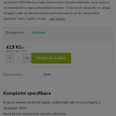
obsahem 20ml.Nově je tato esence bez obsahu alkoholu. Je to jedna z
neznámějších a nejpoužívanějších esencí. V krizových situacích se užívají
4 kapky v pěti až deseti minutových intervalech až do zřetelného
zlepšení stavu, kapky se kap...
celý popis
Dostupnost
Skladem
419 Kč
/
ks
374 Kč
bez DPH
Přidat do košíku
Číslo produktu:
6640
Kompletní specifikace
Krizová esence ve formě kapek, známa také jako krizové kapky, s
obsahem 20ml.
Nově je tato esence bez obsahu alkoholu.