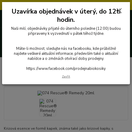
Objednávky přijaté v úterý po 12.hodině, budou vyřízeny až další týden.
Uzavírka objednávek v úterý, do 12ti
727 862 655, 737 283 505
0 Kč
hodin.
8:00-15:30
Naši milí, objednávky přijaté do úterního poledne (12:00) budou
Menu
připraveny k vyzvednutí v pátek téhož týdne.
Hledat
Máte-li možnost, sledujte nás na facebooku, kde průběžně
najdete veškeré aktuální informace, především také o aktuální
nabídce a o změnách otvírací doby prodejny.
Úvod
Produkty Bach RESCUE
074 Rescue® Remedy 20ml
https://www.facebook.com/prodejnabiokosiky
074 Rescue® Remedy 20ml
Zavřít
Krizová esence ve formě kapek, známa také jako krizové kapky, s