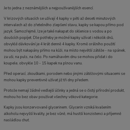
Je to jedna z neznámějších a nejpoužívanějších esencí.
V krizových situacích se užívají 4 kapky v pěti až deseti minutových
intervalech až do zřetelného zlepšení stavu, kapky se kapou přímo pod
jazyk. Samozřejmě, lze je také nakapat do sklenice s vodou a po
doušcích popíjet. Dle potřeby je možné kapky užívat i několik dnů,
obvyklé dávkování je 4 krát denně 4 kapky. Kromě orálního použití
mohou být nakapány přímo na kůži, na místo největší zátěže - na spánek,
za uši, na puls, na čelo. Po namáhavém dnu se mohou přidat i do
koupele, obvykle 10 - 15 kapek na plnou vanu.
Před operací, zkouškami, porodem nebo jinými zátěžovými situacemi se
mohou kapky preventivně užívat již tři dny předem.
Protože nemají žádné vedlejší účinky a jedná se o čistý přírodní produkt,
mohou ho bez obav používat všechny věkové kategorie.
Kapky jsou konzervované glycerinem. Glycerin vzniká kvašením
alkoholu nejvyšší kvality, je bez vůně, má hustší konzistenci a příjemně
nasládlou chuť.