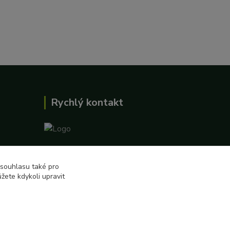
Rychlý kontakt
727 862 655, 737 283 505
8:00-15:30
 souhlasu také pro
žete kdykoli upravit
eshop@biokosiky.cz