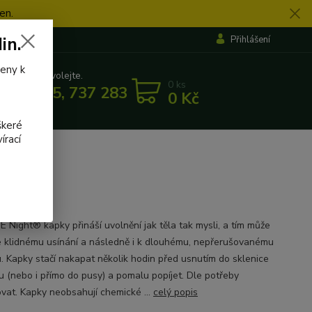
en.
in.
Přihlášení
veny k
 si rady? Zavolejte.
0
ks
 862 655, 737 283 505
0 Kč
5:30
škeré
írací
 Night® kapky přináší uvolnění jak těla tak mysli, a tím může
ke klidnému usínání a následně i k dlouhému, nepřerušovanému
. Kapky stačí nakapat několik hodin před usnutím do sklenice
u (nebo i přímo do pusy) a pomalu popíjet. Dle potřeby
vat. Kapky neobsahují chemické ...
celý popis