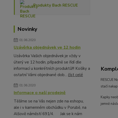
Produkty Bach RESCUE
Novinky
01.06.2020
Uzávěrka objednávek ve 12 hodin
Uzávěrka Vašich objednávek je vždy v
úterý ve 12 hodin, případně se řídí dle
Komple
informací u konkrétních produktů!!! Košíky a
ostatní Vámi objednané dob...
číst celé
RESCUE Ni
01.06.2020
stačí nakap
Informace o naší prodejně
Kapky neobs
Těšíme se na Vás nejen zde na eshopu,
jemně násl
ale i v kamenném obchůdku v Porubě, na
Alšově náměstí 691/4. Jak se k nám