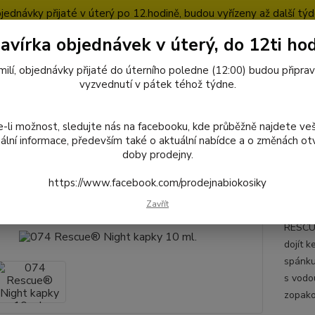
jednávky přijaté v úterý po 12.hodině, budou vyřízeny až další týd
avírka objednávek v úterý, do 12ti hod
pty
Blog
milí, objednávky přijaté do úterního poledne (12:00) budou připra
Nevíte
vyzvednutí v pátek téhož týdne.
727
Hledat
8:00-1
-li možnost, sledujte nás na facebooku, kde průběžně najdete ve
ální informace, především také o aktuální nabídce a o změnách otv
doby prodejny.
rodukty Bach RESCUE
074 Rescue® Night kapky 10 ml.
https://www.facebook.com/prodejnabiokosiky
Rescue® Night kapky 10 ml.
Zavřít
RESCUE
dojít 
spánku
s vodo
zopako