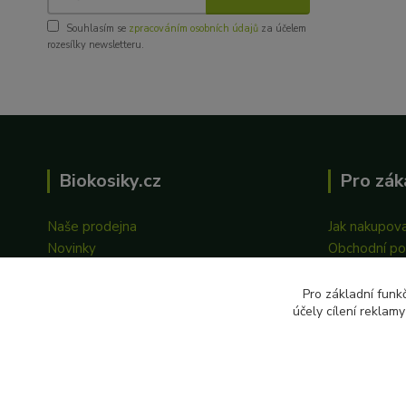
Souhlasím se
zpracováním osobních údajů
za účelem
rozesílky newsletteru.
Biokosiky.cz
Pro zák
Naše prodejna
Jak nakupov
Novinky
Obchodní p
Spolupráce
Ochrana oso
Fotogalerie
Pro základní funk
účely cílení reklam