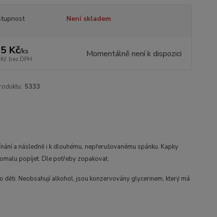
tupnost
Není skladem
5 Kč
/
ks
Momentálně není k dispozici
 Kč
bez DPH
roduktu:
5333
 usínání a následně i k dlouhému, nepřerušovanému spánku. Kapky
pomalu popíjet. Dle potřeby zopakovat.
ro děti. Neobsahují alkohol, jsou konzervovány glycerinem, který má