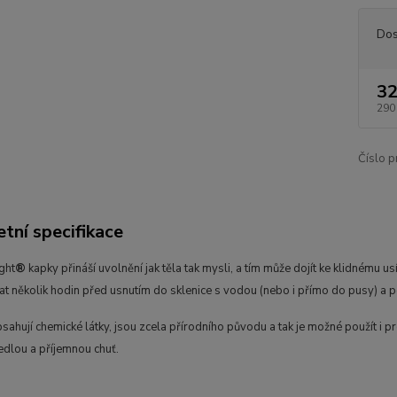
Dos
32
290
Číslo p
tní specifikace
ght
®
kapky přináší uvolnění jak těla tak mysli, a tím může dojít ke klidnému
at několik hodin před usnutím do sklenice s vodou (nebo i přímo do pusy) a 
ahují chemické látky, jsou zcela přírodního původu a tak je možné použít i p
edlou a příjemnou chuť.