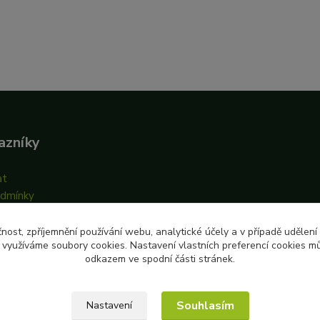
azníky
at
odmínky
bních údajů
čnost, zpříjemnění používání webu, analytické účely a v případě udělení
y využíváme soubory cookies. Nastavení vlastních preferencí cookies mů
odkazem ve spodní části stránek.
Souhlasím
Nastavení