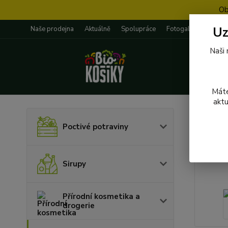
Ob
Uz
Naše prodejna
Aktuálně
Spolupráce
Fotogalerie
Rece
Naši 
Máte
aktu
Úvod
P
Poctivé potraviny
074 
Sirupy
Přírodní kosmetika a
drogerie