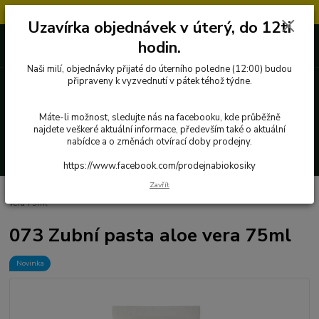
Objednávky přijaté v úterý po 12.hodině, budou vyřízeny až další týden.
Uzavírka objednávek v úterý, do 12ti
727 862 655, 737 283 505
0 Kč
hodin.
8:00-15:30
Naši milí, objednávky přijaté do úterního poledne (12:00) budou
připraveny k vyzvednutí v pátek téhož týdne.
Menu
Máte-li možnost, sledujte nás na facebooku, kde průběžně
najdete veškeré aktuální informace, především také o aktuální
nabídce a o změnách otvírací doby prodejny.
Hledat
https://www.facebook.com/prodejnabiokosiky
Zavřít
Úvod
Přírodní kosmetika a drogerie
Urtekram
073 Zubní pasta aloe
vera 75ml
073 Zubní pasta aloe vera 75ml
Novinka