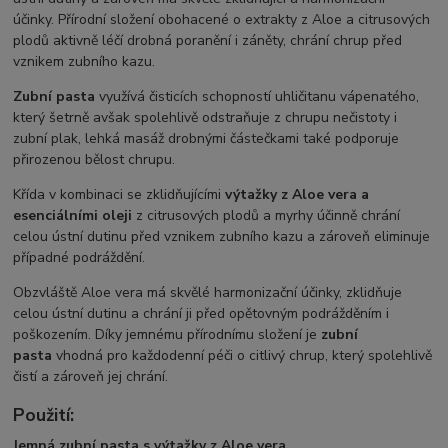
účinky. Přírodní složení obohacené o extrakty z Aloe a citrusových
plodů aktivně léčí drobná poranění i záněty, chrání chrup před
vznikem zubního kazu.
Zubní pasta
využívá čisticích schopností uhličitanu vápenatého,
který šetrně avšak spolehlivě odstraňuje z chrupu nečistoty i
zubní plak, lehká masáž drobnými částečkami také podporuje
přirozenou bělost chrupu.
Křída v kombinaci se zklidňujícími
výtažky z Aloe vera a
esenciálními oleji
z citrusových plodů a myrhy účinně chrání
celou ústní dutinu před vznikem zubního kazu a zároveň eliminuje
případné podráždění.
Obzvláště Aloe vera má skvělé harmonizační účinky, zklidňuje
celou ústní dutinu a chrání ji před opětovným podrážděním i
poškozením. Díky jemnému přírodnímu složení je
zubní
pasta
vhodná pro každodenní péči o citlivý chrup, který spolehlivě
čistí a zároveň jej chrání.
Použití:
Jemná zubní pasta s výtažky z Aloe vera