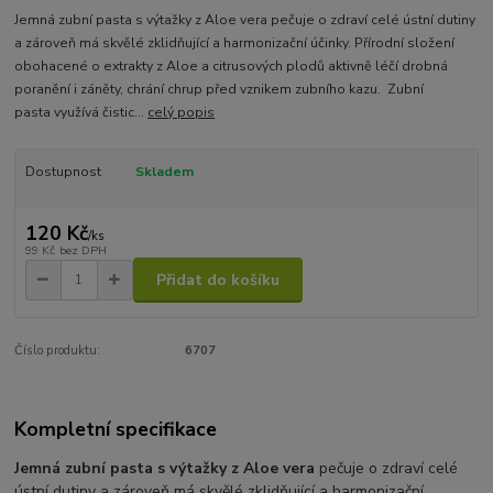
Jemná zubní pasta s výtažky z Aloe vera pečuje o zdraví celé ústní dutiny
a zároveň má skvělé zklidňující a harmonizační účinky. Přírodní složení
obohacené o extrakty z Aloe a citrusových plodů aktivně léčí drobná
poranění i záněty, chrání chrup před vznikem zubního kazu. Zubní
pasta využívá čistic...
celý popis
Dostupnost
Skladem
120 Kč
/
ks
99 Kč
bez DPH
Přidat do košíku
Číslo produktu:
6707
Kompletní specifikace
Jemná zubní pasta s výtažky z Aloe vera
pečuje o zdraví celé
ústní dutiny a zároveň má skvělé zklidňující a harmonizační