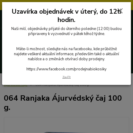
Objednávky přijaté v úterý po 12.hodině, budou vyřízeny až další týden.
Uzavírka objednávek v úterý, do 12ti
727 862 655, 737 283 505
0 Kč
hodin.
8:00-15:30
Naši milí, objednávky přijaté do úterního poledne (12:00) budou
připraveny k vyzvednutí v pátek téhož týdne.
Menu
Máte-li možnost, sledujte nás na facebooku, kde průběžně
najdete veškeré aktuální informace, především také o aktuální
nabídce a o změnách otvírací doby prodejny.
Hledat
https://www.facebook.com/prodejnabiokosiky
Zavřít
Úvod
Poctivé potraviny
Byliny, čaje, koření
Everest Ayurveda
Ájurvédské čaje
064 Ranjaka Ájurvédský čaj 100 g.
064 Ranjaka Ájurvédský čaj 100
g.