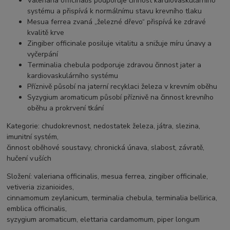
Valeriana officinalis
podporuje činnost kardiovaskulárního
systému a přispívá k normálnímu stavu krevního tlaku
Mesua ferrea
zvaná „železné dřevo“ přispívá ke zdravé
kvalitě krve
Zingiber officinale
posiluje vitalitu a snižuje míru únavy a
vyčerpání
Terminalia chebula
podporuje zdravou činnost jater a
kardiovaskulárního systému
Příznivě působí na jaterní recyklaci železa v krevním oběhu
Syzygium aromaticum
působí příznivě na činnost krevního
oběhu a prokrvení tkání
Kategorie:
chudokrevnost, nedostatek železa, játra, slezina,
imunitní systém,
činnost oběhové soustavy, chronická únava, slabost, závratě,
hučení v uších
Složení:
valeriana officinalis, mesua ferrea, zingiber officinale,
vetiveria zizanioides,
cinnamomum zeylanicum, terminalia chebula, terminalia bellirica,
emblica officinalis,
syzygium aromaticum, elettaria cardamomum, piper longum