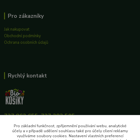
Pro zákazníky
Jak nakupovat
Obchodní podmínky
Ochrana osobních údajů
Rychlý kontakt
727 862 655, 737 283 505
8:00-15:30
Pro základní funkčnost, zpříjemnění používání webu, analytické
účely a v případě udělení souhlasu také pro účely cílení reklamy
eshop@biokosiky.cz
využíváme soubory cookies. Nastavení vlastních preferencí