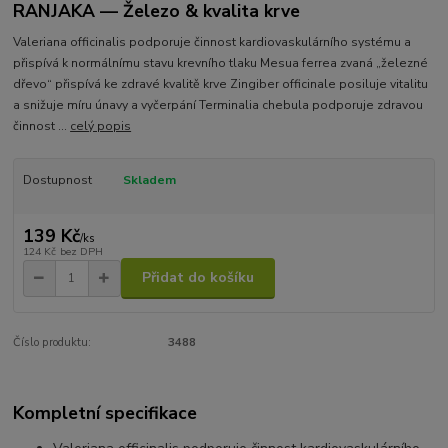
RANJAKA — Železo & kvalita krve
Valeriana officinalis podporuje činnost kardiovaskulárního systému a
přispívá k normálnímu stavu krevního tlaku Mesua ferrea zvaná „železné
dřevo“ přispívá ke zdravé kvalitě krve Zingiber officinale posiluje vitalitu
a snižuje míru únavy a vyčerpání Terminalia chebula podporuje zdravou
činnost ...
celý popis
Dostupnost
Skladem
139 Kč
/
ks
124 Kč
bez DPH
Přidat do košíku
Číslo produktu:
3488
Kompletní specifikace