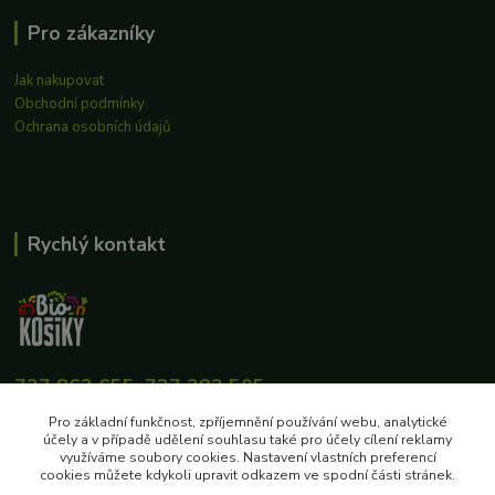
Pro zákazníky
Jak nakupovat
Obchodní podmínky
Ochrana osobních údajů
Rychlý kontakt
727 862 655, 737 283 505
8:00-15:30
Pro základní funkčnost, zpříjemnění používání webu, analytické
účely a v případě udělení souhlasu také pro účely cílení reklamy
eshop@biokosiky.cz
využíváme soubory cookies. Nastavení vlastních preferencí
cookies můžete kdykoli upravit odkazem ve spodní části stránek.