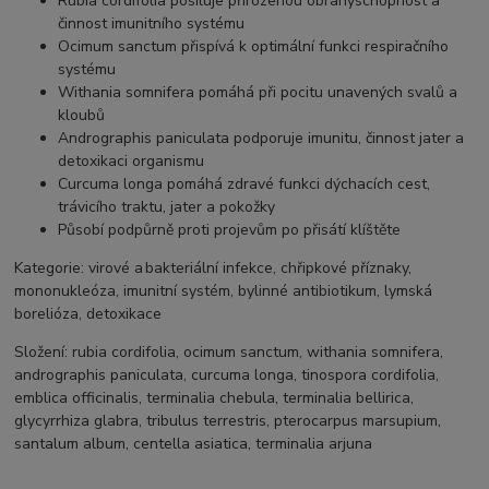
Rubia cordifolia posiluje přirozenou obranyschopnost a
činnost imunitního systému
Ocimum sanctum přispívá k optimální funkci respiračního
systému
Withania somnifera pomáhá při pocitu unavených svalů a
kloubů
Andrographis paniculata podporuje imunitu, činnost jater a
detoxikaci organismu
Curcuma longa pomáhá zdravé funkci dýchacích cest,
trávicího traktu, jater a pokožky
Působí podpůrně proti projevům po přisátí klíštěte
Kategorie:
virové a bakteriální infekce, chřipkové příznaky,
mononukleóza, imunitní systém, bylinné antibiotikum, lymská
borelióza, detoxikace
Složení:
rubia cordifolia, ocimum sanctum, withania somnifera,
andrographis paniculata, curcuma longa, tinospora cordifolia,
emblica officinalis, terminalia chebula, terminalia bellirica,
glycyrrhiza glabra, tribulus terrestris, pterocarpus marsupium,
santalum album, centella asiatica, terminalia arjuna