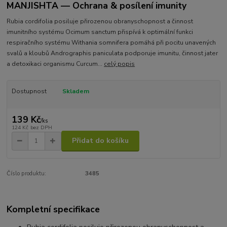
MANJISHTA — Ochrana & posílení imunity
Rubia cordifolia posiluje přirozenou obranyschopnost a činnost
imunitního systému Ocimum sanctum přispívá k optimální funkci
respiračního systému Withania somnifera pomáhá při pocitu unavených
svalů a kloubů Andrographis paniculata podporuje imunitu, činnost jater
a detoxikaci organismu Curcum...
celý popis
Dostupnost
Skladem
139 Kč
/
ks
124 Kč
bez DPH
Přidat do košíku
Číslo produktu:
3485
Kompletní specifikace