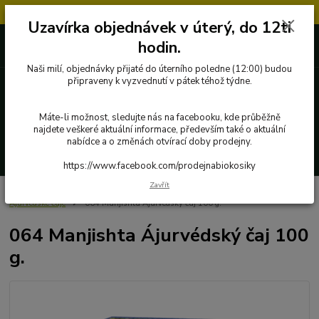
Objednávky přijaté v úterý po 12.hodině, budou vyřízeny až další týden.
Uzavírka objednávek v úterý, do 12ti
727 862 655, 737 283 505
0 Kč
hodin.
8:00-15:30
Naši milí, objednávky přijaté do úterního poledne (12:00) budou
připraveny k vyzvednutí v pátek téhož týdne.
Menu
Máte-li možnost, sledujte nás na facebooku, kde průběžně
najdete veškeré aktuální informace, především také o aktuální
nabídce a o změnách otvírací doby prodejny.
Hledat
https://www.facebook.com/prodejnabiokosiky
Zavřít
Úvod
Poctivé potraviny
Byliny, čaje, koření
Everest Ayurveda
Ájurvédské čaje
064 Manjishta Ájurvédský čaj 100 g.
064 Manjishta Ájurvédský čaj 100
g.