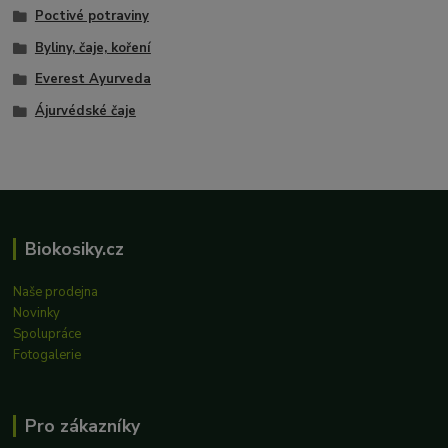
Poctivé potraviny
Byliny, čaje, koření
Everest Ayurveda
Ájurvédské čaje
Biokosiky.cz
Naše prodejna
Novinky
Spolupráce
Fotogalerie
Pro zákazníky