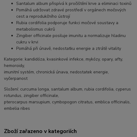
Santalum album
přispívá k pročištění krve a eliminaci toxinů
P
omáhá udržovat zdravé prostředí v orgánech močových
cest a reprodukčního ústrojí
Rubia cordifolia
podporuje funkci močové soustavy a
metabolismus cukrů
Zingiber officinale
posiluje imunitu a normalizuje hladinu
cukru v krvi
Pomáhá při únavě, nedostatku energie a ztrátě vitality
Kategorie:
kandidóza, kvasinkové infekce, mykózy, opary, afty,
hemoroidy,
imunitní systém, chronická únava, nedostatek energie,
vyčerpanost
Složení:
curcuma longa, santalum album, rubia cordifolia, cyperus
rotundus, zingiber officinale,
pterocarpus marsupium, cymbopogon citratus, emblica officinalis,
embelia ribes
Zboží zařazeno v kategoriích