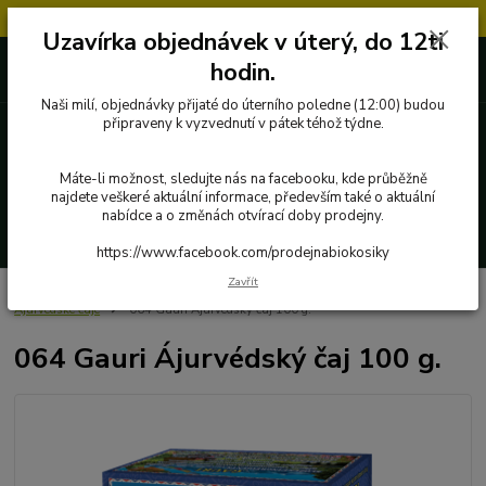
Objednávky přijaté v úterý po 12.hodině, budou vyřízeny až další týden.
Uzavírka objednávek v úterý, do 12ti
727 862 655, 737 283 505
0 Kč
hodin.
8:00-15:30
Naši milí, objednávky přijaté do úterního poledne (12:00) budou
připraveny k vyzvednutí v pátek téhož týdne.
Menu
Máte-li možnost, sledujte nás na facebooku, kde průběžně
najdete veškeré aktuální informace, především také o aktuální
nabídce a o změnách otvírací doby prodejny.
Hledat
https://www.facebook.com/prodejnabiokosiky
Zavřít
Úvod
Poctivé potraviny
Byliny, čaje, koření
Everest Ayurveda
Ájurvédské čaje
064 Gauri Ájurvédský čaj 100 g.
064 Gauri Ájurvédský čaj 100 g.