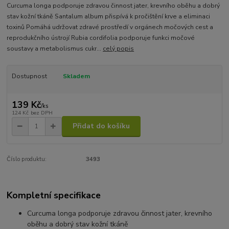
Curcuma longa podporuje zdravou činnost jater, krevního oběhu a dobrý
stav kožní tkáně Santalum album přispívá k pročištění krve a eliminaci
toxinů Pomáhá udržovat zdravé prostředí v orgánech močových cest a
reprodukčního ústrojí Rubia cordifolia podporuje funkci močové
soustavy a metabolismus cukr...
celý popis
Dostupnost
Skladem
139 Kč
/
ks
124 Kč
bez DPH
Přidat do košíku
Číslo produktu:
3493
Kompletní specifikace
C
urcuma longa
podporuje zdravou činnost jater, krevního
oběhu a dobrý stav kožní tkáně