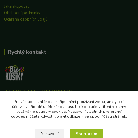
Jak nakupovat
Obchodní podmínky
Ochrana osobních údajů
Rychlý kontakt
727 862 655, 737 283 505
8:00-15:30
Pro základní funkčnost, zpříjemnění používání webu, analytické
účely a v případě udělení souhlasu také pro účely cílení reklamy
eshop@biokosiky.cz
využíváme soubory cookies. Nastavení vlastních preferencí
cookies můžete kdykoli upravit odkazem ve spodní části stránek.
Souhlasím
Nastavení