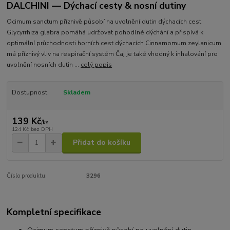
DALCHINI — Dýchací cesty & nosní dutiny
Ocimum sanctum příznivě působí na uvolnění dutin dýchacích cest
Glycyrrhiza glabra pomáhá udržovat pohodlné dýchání a přispívá k
optimální průchodnosti horních cest dýchacích Cinnamomum zeylanicum
má příznivý vliv na respirační systém Čaj je také vhodný k inhalování pro
uvolnění nosních dutin ...
celý popis
Dostupnost
Skladem
139 Kč
/
ks
124 Kč
bez DPH
Přidat do košíku
Číslo produktu:
3296
Kompletní specifikace