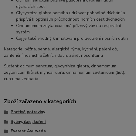
Ocimum sanctum
příznivě působí na uvolnění dutin
dýchacích cest
Glycyrrhiza glabra
pomáhá udržovat pohodlné dýchání a
přispívá k optimální průchodnosti horních cest dýchacích
Cinnamomum zeylanicum
má příznivý vliv na respirační
systém
Čaj je také vhodný k inhalování pro uvolnění nosních dutin
Kategorie:
běžná, senná, alergická rýma, kýchání, pálení očí,
zahlenění nosních a čelních dutin, zánět nosohltanu
Složení:
ocimum sanctum, glycyrrhiza glabra, cinnamomum
zeylanicum (kůra), myrica rubra, cinnamomum zeylanicum (list),
curcuma zedoaria
Zboží zařazeno v kategoriích
Poctivé potraviny
Byliny, čaje, koření
Everest Ayurveda