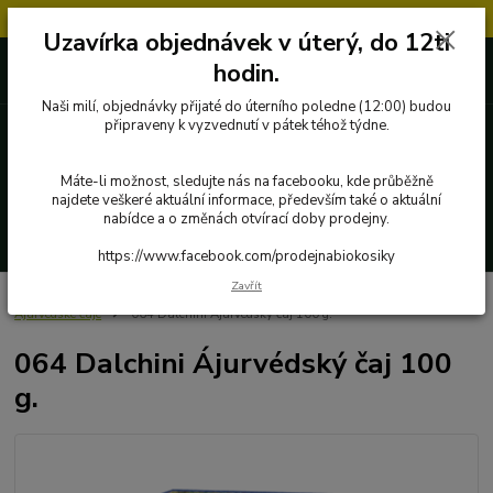
Objednávky přijaté v úterý po 12.hodině, budou vyřízeny až další týden.
Uzavírka objednávek v úterý, do 12ti
727 862 655, 737 283 505
0 Kč
hodin.
8:00-15:30
Naši milí, objednávky přijaté do úterního poledne (12:00) budou
připraveny k vyzvednutí v pátek téhož týdne.
Menu
Máte-li možnost, sledujte nás na facebooku, kde průběžně
najdete veškeré aktuální informace, především také o aktuální
nabídce a o změnách otvírací doby prodejny.
Hledat
https://www.facebook.com/prodejnabiokosiky
Zavřít
Úvod
Poctivé potraviny
Byliny, čaje, koření
Everest Ayurveda
Ájurvédské čaje
064 Dalchini Ájurvédský čaj 100 g.
064 Dalchini Ájurvédský čaj 100
g.