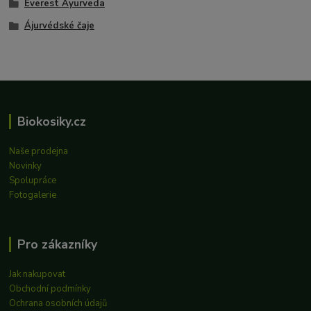
Everest Ayurveda
Ájurvédské čaje
Biokosiky.cz
Naše prodejna
Novinky
Spolupráce
Fotogalerie
Pro zákazníky
Jak nakupovat
Obchodní podmínky
Ochrana osobních údajů