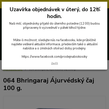
Objednávky přijaté v úterý po 12.hodině, budou vyřízeny až další týden.
Uzavírka objednávek v úterý, do 12ti
727 862 655, 737 283 505
0 Kč
hodin.
8:00-15:30
Naši milí, objednávky přijaté do úterního poledne (12:00) budou
připraveny k vyzvednutí v pátek téhož týdne.
Menu
Máte-li možnost, sledujte nás na facebooku, kde průběžně
najdete veškeré aktuální informace, především také o aktuální
nabídce a o změnách otvírací doby prodejny.
Hledat
https://www.facebook.com/prodejnabiokosiky
Zavřít
Úvod
Poctivé potraviny
Byliny, čaje, koření
Everest Ayurveda
Ájurvédské čaje
064 Bhringaraj Ájurvédský čaj 100 g.
064 Bhringaraj Ájurvédský čaj
100 g.