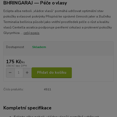
BHRINGARAJ — Péče o vlasy
Eclipta alba neboli „vládce vlasů“ pomáhá udržovat optimální stav
pokožky a vlasové pokrývky Přispívá ke správné činnosti jater a žlučníku
Terminalia bellirica působí jako vnitřní prostředek péče o růst a kvalitu
vlasů Centella asiatica podporuje periferní cirkulaci a prokrvení pokožky
Glycyrrhiza ...
celý popis
Dostupnost
Skladem
175 Kč
/
ks
156 Kč
bez DPH
Přidat do košíku
Číslo produktu:
4511
Kompletní specifikace