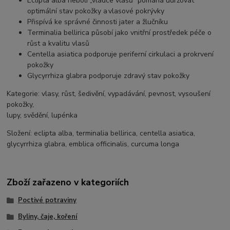
Eclipta alba neboli „vládce vlasů“ pomáhá udržovat
optimální stav pokožky a vlasové pokrývky
Přispívá ke správné činnosti jater a žlučníku
Terminalia bellirica působí jako vnitřní prostředek péče o
růst a kvalitu vlasů
Centella asiatica podporuje periferní cirkulaci a prokrvení
pokožky
Glycyrrhiza glabra podporuje zdravý stav pokožky
Kategorie:
vlasy, růst, šedivění, vypadávání, pevnost, vysoušení
pokožky,
lupy, svědění, lupénka
Složení:
eclipta alba, terminalia bellirica, centella asiatica,
glycyrrhiza glabra, emblica officinalis, curcuma longa
Zboží zařazeno v kategoriích
Poctivé potraviny
Byliny, čaje, koření