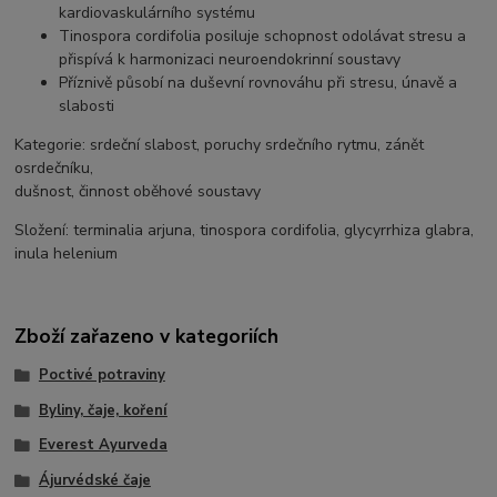
kardiovaskulárního systému
Tinospora cordifolia
posiluje schopnost odolávat stresu a
přispívá k harmonizaci neuroendokrinní soustavy
Příznivě působí na duševní rovnováhu při stresu, únavě a
slabosti
Kategorie:
srdeční slabost, poruchy srdečního rytmu, zánět
osrdečníku,
dušnost, činnost oběhové soustavy
Složení:
terminalia arjuna, tinospora cordifolia, glycyrrhiza glabra,
inula helenium
Zboží zařazeno v kategoriích
Poctivé potraviny
Byliny, čaje, koření
Everest Ayurveda
Ájurvédské čaje