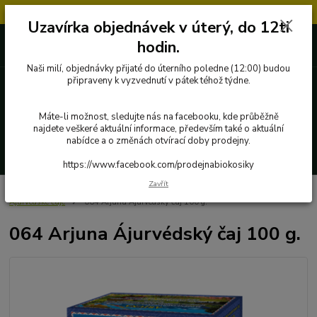
Objednávky přijaté v úterý po 12.hodině, budou vyřízeny až další týden.
Uzavírka objednávek v úterý, do 12ti
727 862 655, 737 283 505
0 Kč
hodin.
8:00-15:30
Naši milí, objednávky přijaté do úterního poledne (12:00) budou
připraveny k vyzvednutí v pátek téhož týdne.
Menu
Máte-li možnost, sledujte nás na facebooku, kde průběžně
najdete veškeré aktuální informace, především také o aktuální
nabídce a o změnách otvírací doby prodejny.
Hledat
https://www.facebook.com/prodejnabiokosiky
Zavřít
Úvod
Poctivé potraviny
Byliny, čaje, koření
Everest Ayurveda
Ájurvédské čaje
064 Arjuna Ájurvédský čaj 100 g.
064 Arjuna Ájurvédský čaj 100 g.