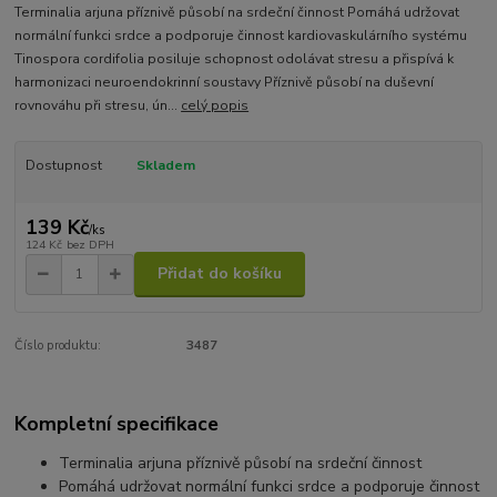
Terminalia arjuna příznivě působí na srdeční činnost Pomáhá udržovat
normální funkci srdce a podporuje činnost kardiovaskulárního systému
Tinospora cordifolia posiluje schopnost odolávat stresu a přispívá k
harmonizaci neuroendokrinní soustavy Příznivě působí na duševní
rovnováhu při stresu, ún...
celý popis
Dostupnost
Skladem
139 Kč
/
ks
124 Kč
bez DPH
Přidat do košíku
Číslo produktu:
3487
Kompletní specifikace
Terminalia arjuna
příznivě působí na srdeční činnost
P
omáhá udržovat normální funkci srdce a podporuje činnost