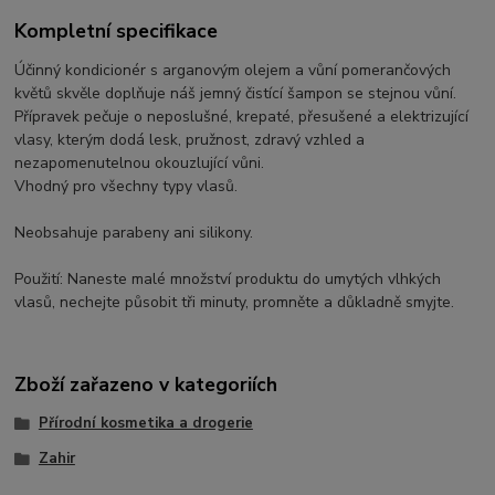
Kompletní specifikace
Účinný kondicionér s arganovým olejem a vůní pomerančových
květů skvěle doplňuje náš jemný čistící šampon se stejnou vůní.
Přípravek pečuje o neposlušné, krepaté, přesušené a elektrizující
vlasy, kterým dodá lesk, pružnost, zdravý vzhled a
nezapomenutelnou okouzlující vůni.
Vhodný pro všechny typy vlasů.
Neobsahuje parabeny ani silikony.
Použití: Naneste malé množství produktu do umytých vlhkých
vlasů, nechejte působit tři minuty, promněte a důkladně smyjte.
Zboží zařazeno v kategoriích
Přírodní kosmetika a drogerie
Zahir