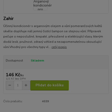
Zahir
Účinný kondicionér s arganovým olejem a vůní pomerančových květů
skvěle doplňuje náš jemný čistící šampon se stejnou vůní. Přípravek
pečuje o neposlušné, krepaté, přesušené a elektrizující vlasy, kterým
dodá lesk, pružnost, zdravý vzhled a nezapomenutelnou okouzlující
vůni.Vhodný pro všechny typy vl...
celý popis
Dostupnost
Skladem
146 Kč
/
ks
121 Kč
bez DPH
Přidat do košíku
Číslo produktu:
4039