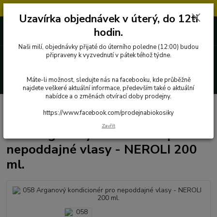
Objednávky přijaté v úterý po 12.hodině, budou vyřízeny až další týden.
Uzavírka objednávek v úterý, do 12ti
727 862 655, 737 283 505
0 Kč
hodin.
8:00-15:30
Naši milí, objednávky přijaté do úterního poledne (12:00) budou
Menu
připraveny k vyzvednutí v pátek téhož týdne.
Hledat
Máte-li možnost, sledujte nás na facebooku, kde průběžně
najdete veškeré aktuální informace, především také o aktuální
nabídce a o změnách otvírací doby prodejny.
Úvod
Přírodní kosmetika a drogerie
058 Arganový kondicionér pro
https://www.facebook.com/prodejnabiokosiky
nepoddajné vlasy - NEROLI 200 ml.
Zavřít
058 Arganový kondicionér pro
nepoddajné vlasy - NEROLI 200
ml.