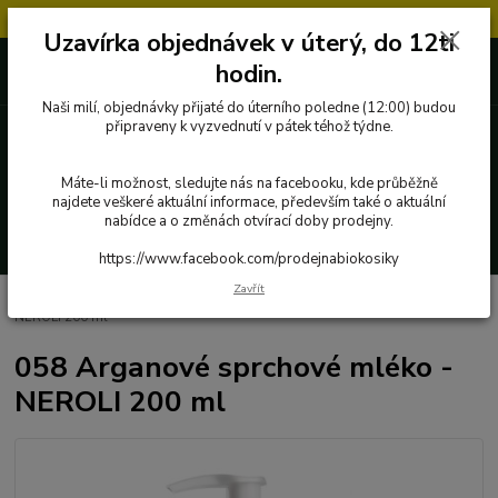
Objednávky přijaté v úterý po 12.hodině, budou vyřízeny až další týden.
Uzavírka objednávek v úterý, do 12ti
727 862 655, 737 283 505
0 Kč
hodin.
8:00-15:30
Naši milí, objednávky přijaté do úterního poledne (12:00) budou
připraveny k vyzvednutí v pátek téhož týdne.
Menu
Máte-li možnost, sledujte nás na facebooku, kde průběžně
najdete veškeré aktuální informace, především také o aktuální
nabídce a o změnách otvírací doby prodejny.
Hledat
https://www.facebook.com/prodejnabiokosiky
Zavřít
Úvod
Přírodní kosmetika a drogerie
058 Arganové sprchové mléko -
NEROLI 200 ml
058 Arganové sprchové mléko -
NEROLI 200 ml