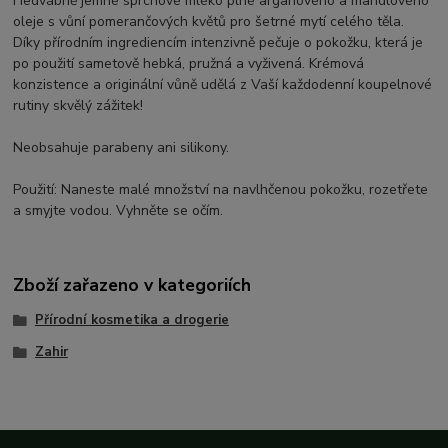
Hedvábně jemné sprchové mléko plné arganového a mandlového
oleje s vůní pomerančových květů pro šetrné mytí celého těla.
Díky přírodním ingrediencím intenzivně pečuje o pokožku, která je
po použití sametově hebká, pružná a vyživená. Krémová
konzistence a originální vůně udělá z Vaší každodenní koupelnové
rutiny skvělý zážitek!
Neobsahuje parabeny ani silikony.
Použití: Naneste malé množství na navlhčenou pokožku, rozetřete
a smyjte vodou. Vyhněte se očím.
Zboží zařazeno v kategoriích
Přírodní kosmetika a drogerie
Zahir