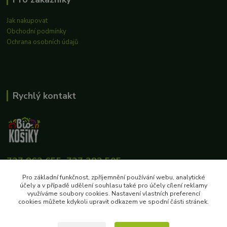
Jak nakupovat
Obchodní podmínky
Ochrana osobních údajů
Rychlý kontakt
727 862 655, 737 283 505
8:00-15:30
Pro základní funkčnost, zpříjemnění používání webu, analytické
účely a v případě udělení souhlasu také pro účely cílení reklamy
eshop@biokosiky.cz
využíváme soubory cookies. Nastavení vlastních preferencí
cookies můžete kdykoli upravit odkazem ve spodní části stránek.