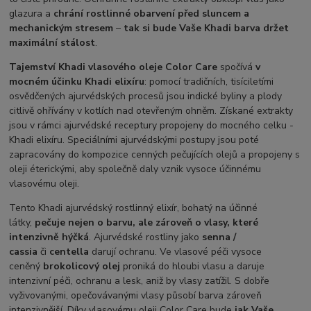
glazura a
chrání rostlinné obarvení před sluncem a
mechanickým stresem
–
tak si bude Vaše Khadi barva držet
maximální stálost
.
Tajemství Khadi vlasového oleje Color Care
spočívá
v
mocném účinku Khadi elixíru
: pomocí tradičních, tisíciletími
osvědčených ajurvédských procesů jsou indické byliny a plody
citlivě ohřívány v kotlích nad otevřeným ohněm. Získané extrakty
jsou v rámci ajurvédské receptury propojeny do mocného celku -
Khadi elixíru. Speciálními ajurvédskými postupy jsou poté
zapracovány do kompozice cenných pečujících olejů a propojeny s
oleji éterickými, aby společně daly vznik vysoce účinnému
vlasovému oleji.
Tento Khadi ajurvédský rostlinný elixír, bohatý na účinné
látky,
pečuje nejen o barvu, ale zároveň o vlasy, které
intenzivně hýčká
. Ajurvédské rostliny jako
senna /
cassia
či
centella
darují ochranu. Ve vlasové péči vysoce
ceněný
brokolicový olej
proniká do hloubi vlasu a daruje
intenzivní péči, ochranu a lesk, aniž by vlasy zatížil. S dobře
vyživovanými, opečovávanými vlasy působí barva zároveň
intenzivnější. Díky vlasovému oleji Color Care bude
jak Vaše