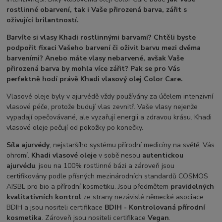
rostlinné obarvení, tak i Vaše přirozená barva, zářit s
oživující brilantností.
Barvíte si vlasy Khadi rostlinnými barvami? Chtěli byste
podpořit fixaci Vašeho barvení či oživit barvu mezi dvěma
barveními? Anebo máte vlasy nebarvené, avšak Vaše
přirozená barva by mohla více zářit? Pak se pro Vás
perfektně hodí právě Khadi vlasový olej Color Care.
Vlasové oleje byly v ajurvédě vždy používány za účelem intenzivní
vlasové péče, protože budují vlas zevnitř. Vaše vlasy nejenže
vypadají opečovávané, ale vyzařují energii a zdravou krásu. Khadi
vlasové oleje pečují od pokožky po konečky.
Síla ajurvédy
, nejstaršího systému přírodní medicíny na světě, Vás
ohromí.
Khadi vlasové oleje
v sobě nesou
autentickou
ajurvédu
, jsou na 100% rostlinné bázi a zároveň jsou
certifikovány podle přísných mezinárodních standardů COSMOS
AISBL pro bio a přírodní kosmetiku. Jsou předmětem
pravidelných
kvalitativních kontrol
ze strany nezávislé německé asociace
BDIH a jsou nositeli certifikace
BDIH - Kontrolovaná přírodní
kosmetika
. Zároveň jsou nositeli certifikace
Vegan
.