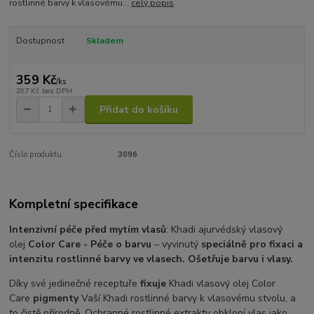
rostlinné barvy k vlasovému...
celý popis
Dostupnost
Skladem
359 Kč
/
ks
297 Kč
bez DPH
Přidat do košíku
Číslo produktu:
3096
Kompletní specifikace
Intenzivní péče před mytím vlasů
: Khadi ajurvédský vlasový
olej
Color Care - Péče o barvu
– vyvinutý
speciálně pro fixaci a
intenzitu rostlinné barvy ve vlasech. Ošetřuje barvu i vlasy.
Díky své jedinečné receptuře
fixuje
Khadi vlasový olej Color
Care
pigmenty
Vaší Khadi rostlinné barvy k vlasovému stvolu, a
to čistě přírodně. Ochranné rostlinné extrakty obklopí vlas jako