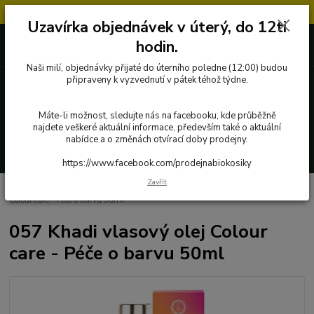
Objednávky přijaté v úterý po 12.hodině, budou vyřízeny až další týden.
Uzavírka objednávek v úterý, do 12ti
727 862 655, 737 283 505
0 Kč
hodin.
8:00-15:30
Naši milí, objednávky přijaté do úterního poledne (12:00) budou
připraveny k vyzvednutí v pátek téhož týdne.
Menu
Máte-li možnost, sledujte nás na facebooku, kde průběžně
najdete veškeré aktuální informace, především také o aktuální
nabídce a o změnách otvírací doby prodejny.
Hledat
https://www.facebook.com/prodejnabiokosiky
Zavřít
Úvod
Přírodní kosmetika a drogerie
Khadi
057 Khadi vlasový olej
Colour care - Péče o barvu 50ml
057 Khadi vlasový olej Colour
care - Péče o barvu 50ml