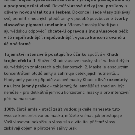
a podporuje růst vlasů
. Rovněž
vlasové délky jsou posíleny
a
oživeny
novou vitalitou a leskem
. Dokonce i šedé vlasy získávají
svůj benefit z mocných plodů amly v podobě povzbuzené
tvorby
vlasového pigmentu melaninu
. Vlasové masky Khadi jsou
ajurvédskou odpovědí,
chcete-li opravdu silnou vlasovou péči:
v té nejpřírodnější, nejpůvodnější, vysoce koncentrované a
účinné formě
.
Tajemství intenzivně posilujícího účinku
spočívá v
Khadi
trojím efektu
: 1. Složení Khadi vlasové masky stojí na tisíciletých
ajurvédských znalostech a zkušenostech. 2. Maska je absolutním
koncentrátem plodů amly a zahrnuje celek jejich nutrientů. 3.
Plody amly jsou v případě vlasové masky Khadi citlivě
rozemlety
na ultra jemný prášek
- tak jemný, že jemnější už snad ani být
nemůže - pro delikátně jemnou konzistenci masky a pro intenzivní
péči na maximum.
100% čistá amla - stačí zalít vodou
: jakmile nanesete tuto
vysoce koncentrovanou masku, můžete vnímat, jak prostupuje
Vaši vlasovou pokožku a vlasy síla a vitalita, přičemž vlasy
získávají objem a přirozený zářivý lesk.