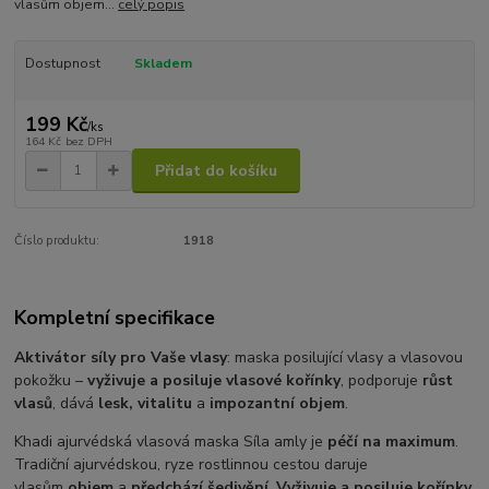
vlasům objem...
celý popis
Dostupnost
Skladem
199 Kč
/
ks
164 Kč
bez DPH
Přidat do košíku
Číslo produktu:
1918
Kompletní specifikace
Aktivátor síly pro Vaše vlasy
: maska posilující vlasy a vlasovou
pokožku –
vyživuje a posiluje vlasové kořínky
, podporuje
růst
vlasů
, dává
lesk, vitalitu
a
impozantní objem
.
Khadi ajurvédská vlasová maska Síla amly je
péčí na maximum
.
Tradiční ajurvédskou, ryze rostlinnou cestou daruje
vlasům
objem
a
předchází šedivění
.
Vyživuje a posiluje kořínky