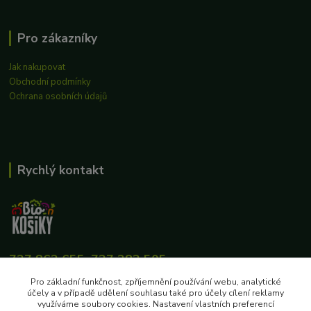
Pro zákazníky
Jak nakupovat
Obchodní podmínky
Ochrana osobních údajů
Rychlý kontakt
727 862 655, 737 283 505
8:00-15:30
Pro základní funkčnost, zpříjemnění používání webu, analytické
účely a v případě udělení souhlasu také pro účely cílení reklamy
eshop@biokosiky.cz
využíváme soubory cookies. Nastavení vlastních preferencí