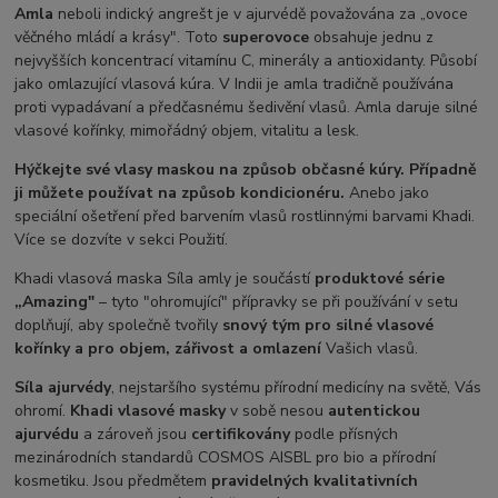
Amla
neboli indický angrešt je v ajurvédě považována za „ovoce
věčného mládí a krásy". Toto
superovoce
obsahuje jednu z
nejvyšších koncentrací vitamínu C, minerály a antioxidanty. Působí
jako omlazující vlasová kúra. V Indii je amla tradičně používána
proti vypadávaní a předčasnému šedivění vlasů. Amla daruje silné
vlasové kořínky, mimořádný objem, vitalitu a lesk.
Hýčkejte své vlasy maskou na způsob občasné kúry. Případně
ji můžete používat na způsob kondicionéru.
Anebo jako
speciální ošetření před barvením vlasů rostlinnými barvami Khadi.
Více se dozvíte v sekci Použití.
Khadi vlasová maska Síla amly je součástí
produktové série
„Amazing"
– tyto "ohromující" přípravky se při používání v setu
doplňují, aby společně tvořily
snový tým pro silné vlasové
kořínky a pro objem, zářivost a omlazení
Vašich vlasů.
Síla ajurvédy
, nejstaršího systému přírodní medicíny na světě, Vás
ohromí.
Khadi vlasové masky
v sobě nesou
autentickou
ajurvédu
a zároveň jsou
certifikovány
podle přísných
mezinárodních standardů COSMOS AISBL pro bio a přírodní
kosmetiku. Jsou předmětem
pravidelných kvalitativních