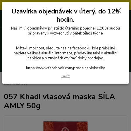
Objednávky přijaté v úterý po 12.hodině, budou vyřízeny až další týden.
Uzavírka objednávek v úterý, do 12ti
727 862 655, 737 283 505
0 Kč
hodin.
8:00-15:30
Naši milí, objednávky přijaté do úterního poledne (12:00) budou
připraveny k vyzvednutí v pátek téhož týdne.
Menu
Máte-li možnost, sledujte nás na facebooku, kde průběžně
najdete veškeré aktuální informace, především také o aktuální
nabídce a o změnách otvírací doby prodejny.
Hledat
https://www.facebook.com/prodejnabiokosiky
Zavřít
Úvod
Přírodní kosmetika a drogerie
Khadi
057 Khadi vlasová maska
SÍLA AMLY 50g
057 Khadi vlasová maska SÍLA
AMLY 50g