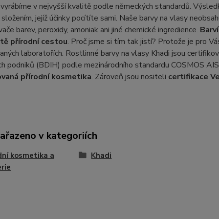
vyrábíme v nejvyšší kvalitě podle německých standardů. Výsledke
složením, jejíž účinky pocítíte sami. Naše barvy na vlasy neobsahuj
ače barev, peroxidy, amoniak ani jiné chemické ingredience.
Barví
stě přírodní cestou
. Proč jsme si tím tak jistí? Protože je pro
vaných laboratořích. Rostlinné barvy na vlasy Khadi jsou cert
ch podniků (BDIH) podle mezinárodního standardu COSMOS AISB
vaná přírodní kosmetika
. Zároveň jsou nositeli
certifikace
V
zařazeno v kategoriích
dní kosmetika a
Khadi
rie