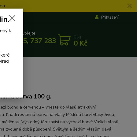
en.
in.
Přihlášení
veny k
 si rady? Zavolejte.
0
ks
 862 655, 737 283 505
0 Kč
5:30
škeré
írací
linná barva 100 g.
ezi blond a červenou – vneste do vlasů atraktivní
u. Khadi rostlinná barva na vlasy Měděná barví vlasy živou,
u měděnou. Výsledný tón závisí na výchozí barvě Vašich vlasů,
i na zvolené době působení. Světlým a šedým vlasům dává
u zlatavou měděnou až ohnivě měděnou, hněd...
celý popis