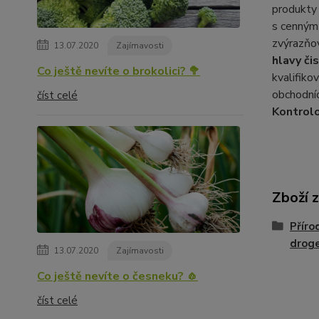
produkty 
s cenným 
zvýrazňov
13.07.2020
Zajímavosti
hlavy či
Co ještě nevíte o brokolici? 🥦
kvalifiko
obchodní
číst celé
Kontrolo
Zboží 
Příro
droge
13.07.2020
Zajímavosti
Co ještě nevíte o česneku? 🧄
číst celé