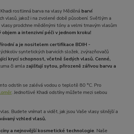
Khadi rostlinná barva na vlasy Měděná
barví
ich vlasů, jakož i na zvolené době působení. Světlým a
 vlasy prodchne měděnými tóny a velmi tmavým vlasům
 objem a intenzivní péči v jednom kroku!
rodní a je nositelem certifikace BDIH -
ýchkoliv syntetických barvicích složek, zvýrazňovačů
jící krycí schopnost, včetně šedých vlasů. Cenné,
rkuma či amla
zajišťují sytou, přirozeně zářivou barvu a
Tento odstín se zalévá vodou o teplotě 80 °C. Pro
loměr
. Jednotlivé Khadi odstíny můžete mezi sebou
las. Budete vnímat a vidět, jak jsou Vaše vlasy silnější a
vávaný vzhled vlasů.
icíny a nejnovější kosmetické technologie
. Naše