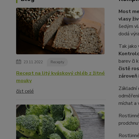
Most mez
vlasy
ži
šedým vl
dodá výra
Tak jako 
Kontrolo
barev či 
23.11.2022
Recepty
čistě ro
Recept na litý kváskový chléb z žitné
zároveň 
mouky
Základní 
číst celé
odměření 
míchat a 
Rostlinné
prodchnu
Rostlinné