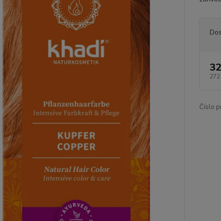
Dos
32
272
Číslo p