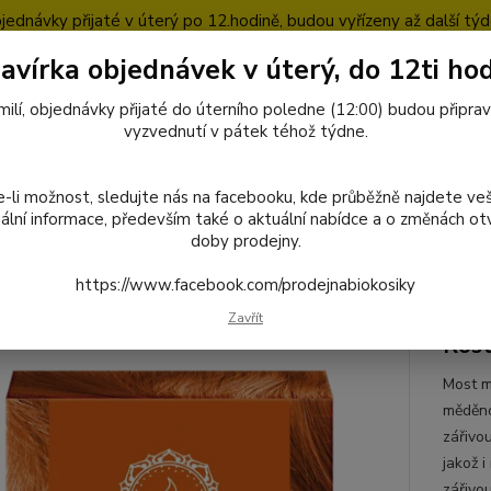
jednávky přijaté v úterý po 12.hodině, budou vyřízeny až další týd
avírka objednávek v úterý, do 12ti hod
pty
Blog
milí, objednávky přijaté do úterního poledne (12:00) budou připra
Nevíte
vyzvednutí v pátek téhož týdne.
727
Hledat
8:00-1
-li možnost, sledujte nás na facebooku, kde průběžně najdete ve
ální informace, především také o aktuální nabídce a o změnách otv
doby prodejny.
řírodní kosmetika a drogerie
057 Khadi rostlinná barva MĚDĚNÁ
https://www.facebook.com/prodejnabiokosiky
Khadi rostlinná barva MĚDĚNÁ
Zavřít
Rost
Most m
měděno
zářivo
jakož 
zářivo