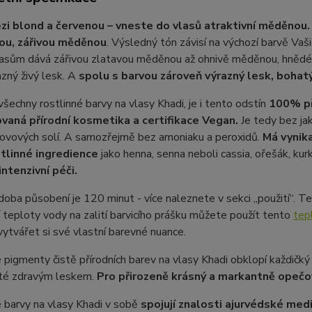
i blond a červenou – vneste do vlasů atraktivní měděnou.
vou, zářivou měděnou
. Výsledný tón závisí na výchozí barvě Vaš
asům dává zářivou zlatavou měděnou až ohnivě měděnou, hnědé
zný živý lesk. A
spolu s barvou
zároveň výrazný lesk, bohatý
všechny rostlinné barvy na vlasy Khadi, je i tento odstín
100% pří
vaná přírodní kosmetika a certifikace Vegan.
Je tedy bez jak
kovových solí. A samozřejmě bez amoniaku a peroxidů.
Má vynika
stlinné ingredience
jako henna, senna neboli cassia, ořešák, ku
intenzivní péči.
doba působení je 120 minut - více naleznete v sekci „použití“. 
teploty vody na zalití barvicího prášku můžete použít tento
tep
vytvářet si své vlastní barevné nuance.
 pigmenty čistě přírodních barev na vlasy Khadi obklopí každičký v
té zdravým leskem.
Pro přirozeně krásný a markantně opečo
 barvy na vlasy Khadi v sobě
spojují znalosti ajurvédské med