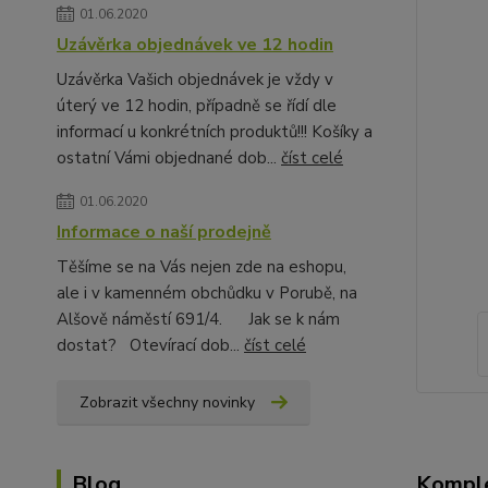
01.06.2020
Uzávěrka objednávek ve 12 hodin
Uzávěrka Vašich objednávek je vždy v
úterý ve 12 hodin, případně se řídí dle
informací u konkrétních produktů!!! Košíky a
ostatní Vámi objednané dob...
číst celé
01.06.2020
Informace o naší prodejně
Těšíme se na Vás nejen zde na eshopu,
ale i v kamenném obchůdku v Porubě, na
Alšově náměstí 691/4. Jak se k nám
dostat? Otevírací dob...
číst celé
Zobrazit všechny novinky
Komple
Blog