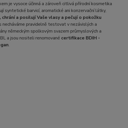
m je vysoce účinná a zároveň citlivá přírodní kosmetika
í syntetické barvicí, aromatické ani konzervační látky,
, chrání a posilují Vaše vlasy a pečují o pokožku
 Vás necháváme pravidelně testovat v nezávislých a
ifikovány německým spolkovým svazem průmyslových a
L a jsou nositeli renomované
certifikace BDIH -
egan
.