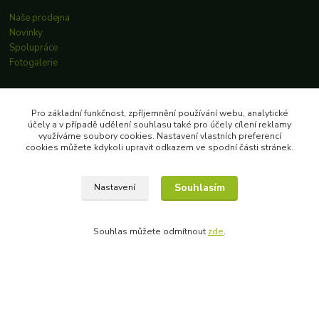
Naše prodejna
Novinky
Spolupráce
Fotogalerie
Pro zákazníky
Pro základní funkčnost, zpříjemnění používání webu, analytické
účely a v případě udělení souhlasu také pro účely cílení reklamy
využíváme soubory cookies. Nastavení vlastních preferencí
Jak nakupovat
cookies můžete kdykoli upravit odkazem ve spodní části stránek.
Obchodní podmínky
Ochrana osobních údajů
Souhlasím
Nastavení
Souhlas můžete odmítnout
zde
.
Rychlý kontakt