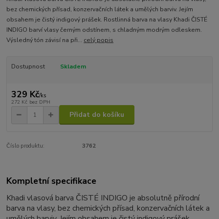
bez chemických přísad, konzervačních látek a umělých barviv. Jejím
obsahem je čistý indigový prášek. Rostlinná barva na vlasy Khadi ČISTÉ
INDIGO barví vlasy černým odstínem, s chladným modrým odleskem.
Výsledný tón závisí na při...
celý popis
Dostupnost
Skladem
329 Kč
/
ks
272 Kč
bez DPH
Přidat do košíku
Číslo produktu:
3762
Kompletní specifikace
Khadi vlasová barva ČISTÉ INDIGO je absolutně přírodní
barva na vlasy, bez chemických přísad, konzervačních látek a
umělých barviv. Jejím obsahem je čistý indigový prášek.