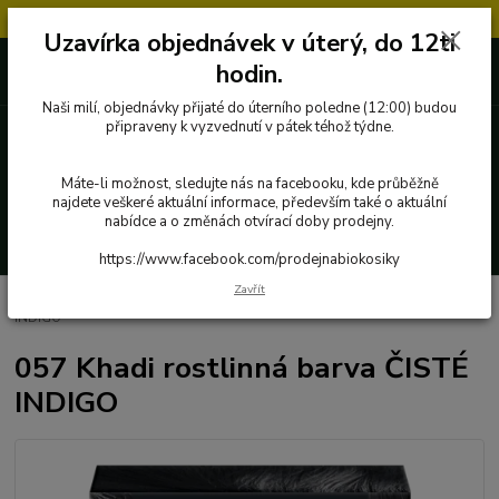
Objednávky přijaté v úterý po 12.hodině, budou vyřízeny až další týden.
Uzavírka objednávek v úterý, do 12ti
727 862 655, 737 283 505
0 Kč
hodin.
8:00-15:30
Naši milí, objednávky přijaté do úterního poledne (12:00) budou
připraveny k vyzvednutí v pátek téhož týdne.
Menu
Máte-li možnost, sledujte nás na facebooku, kde průběžně
najdete veškeré aktuální informace, především také o aktuální
nabídce a o změnách otvírací doby prodejny.
Hledat
https://www.facebook.com/prodejnabiokosiky
Zavřít
Úvod
Přírodní kosmetika a drogerie
057 Khadi rostlinná barva ČISTÉ
INDIGO
057 Khadi rostlinná barva ČISTÉ
INDIGO