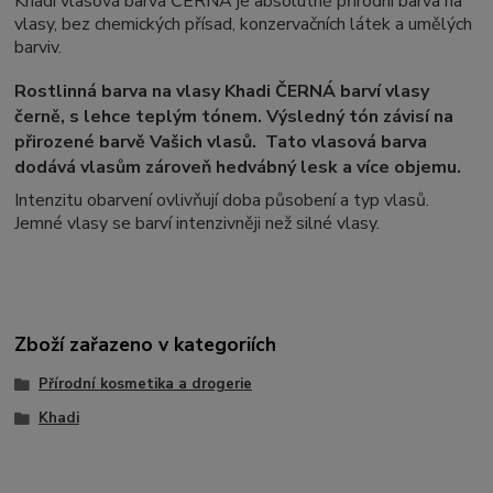
Khadi vlasová barva ČERNÁ je absolutně přírodní barva na
vlasy, bez chemických přísad, konzervačních látek a umělých
barviv.
Rostlinná barva na vlasy Khadi ČERNÁ barví vlasy
černě, s lehce teplým tónem. Výsledný tón závisí na
přirozené barvě Vašich vlasů. Tato vlasová barva
dodává vlasům zároveň hedvábný lesk a více objemu.
Intenzitu obarvení ovlivňují doba působení a typ vlasů.
Jemné vlasy se barví intenzivněji než silné vlasy.
Zboží zařazeno v kategoriích
Přírodní kosmetika a drogerie
Khadi