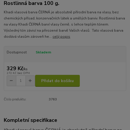
Rostlinná barva 100 g.
Khadi vlasová barva ČERNÁ je absolutně přírodní barva na vlasy, bez
chemických přísad, konzervačních látek a umělých barviv. Rostlinná barva
na vlasy Khadi ČERNÁ barví vlasy černě, s lehce teplým tónem.
Výsledný tón závisí na přirozené barvě Vašich vlasů. Tato vlasová barva
dodává vlasům zároveň he...
celý popis
Dostupnost
Skladem
329 Kč
/
ks
272 Kč
bez DPH
Přidat do košíku
Číslo produktu:
3763
Kompletní specifikace