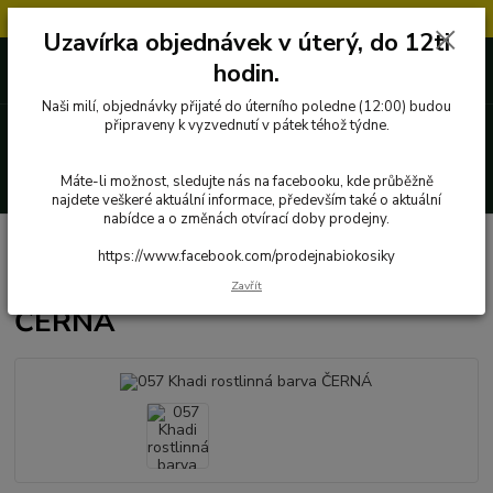
Objednávky přijaté v úterý po 12.hodině, budou vyřízeny až další týden.
Uzavírka objednávek v úterý, do 12ti
727 862 655, 737 283 505
0 Kč
hodin.
8:00-15:30
Naši milí, objednávky přijaté do úterního poledne (12:00) budou
Menu
připraveny k vyzvednutí v pátek téhož týdne.
Hledat
Máte-li možnost, sledujte nás na facebooku, kde průběžně
najdete veškeré aktuální informace, především také o aktuální
nabídce a o změnách otvírací doby prodejny.
Úvod
Přírodní kosmetika a drogerie
057 Khadi rostlinná barva ČERNÁ
https://www.facebook.com/prodejnabiokosiky
057 Khadi rostlinná barva
Zavřít
ČERNÁ