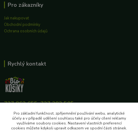
Pro zákazníky
Jak nakupovat
Obchodní podmínky
Ochrana osobních údajů
Rychlý kontakt
727 862 655, 737 283 505
8:00-15:30
Pro základní funkčnost, zpříjemnění používání webu, analytické
účely a v případě udělení souhlasu také pro účely cílení reklamy
eshop@biokosiky.cz
využíváme soubory cookies. Nastavení vlastních preferencí
cookies můžete kdykoli upravit odkazem ve spodní části stránek.