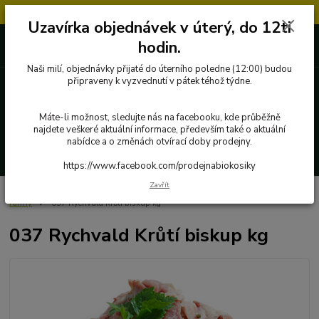
Objednávky přijaté v úterý po 12.hodině, budou vyřízeny až další týden.
Uzavírka objednávek v úterý, do 12ti
727 862 655, 737 283 505
0 Kč
hodin.
8:00-15:30
Naši milí, objednávky přijaté do úterního poledne (12:00) budou
připraveny k vyzvednutí v pátek téhož týdne.
Menu
Máte-li možnost, sledujte nás na facebooku, kde průběžně
najdete veškeré aktuální informace, především také o aktuální
nabídce a o změnách otvírací doby prodejny.
Hledat
https://www.facebook.com/prodejnabiokosiky
Zavřít
Úvod
Poctivé potraviny
Ryby, maso a masné výrobky
Krůtí maso z
farmy
037 Rychvald Krůtí biskup kg
037 Rychvald Krůtí biskup kg