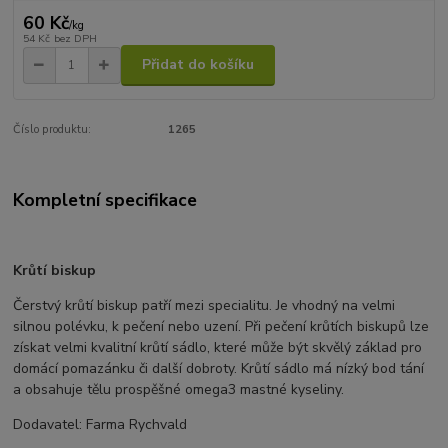
60 Kč
/
kg
54 Kč
bez DPH
Přidat do košíku
Číslo produktu:
1265
Kompletní specifikace
Krůtí biskup
Čerstvý krůtí biskup patří mezi specialitu. Je vhodný na velmi
silnou polévku, k pečení nebo uzení. Při pečení krůtích biskupů lze
získat velmi kvalitní krůtí sádlo, které může být skvělý základ pro
domácí pomazánku či další dobroty. Krůtí sádlo má nízký bod tání
a obsahuje tělu prospěšné omega3 mastné kyseliny.
Dodavatel: Farma Rychvald