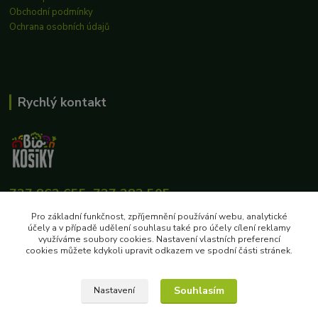
Obchodní podmínky
Ochrana osobních údajů
Rychlý kontakt
727 862 655, 737 283 505
8:00-15:30
Pro základní funkčnost, zpříjemnění používání webu, analytické
účely a v případě udělení souhlasu také pro účely cílení reklamy
eshop@biokosiky.cz
využíváme soubory cookies. Nastavení vlastních preferencí
cookies můžete kdykoli upravit odkazem ve spodní části stránek.
Souhlasím
Nastavení