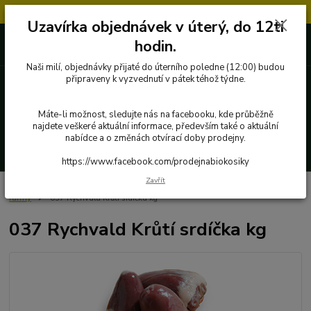
Objednávky přijaté v úterý po 12.hodině, budou vyřízeny až další týden.
Uzavírka objednávek v úterý, do 12ti
727 862 655, 737 283 505
0 Kč
hodin.
8:00-15:30
Naši milí, objednávky přijaté do úterního poledne (12:00) budou
připraveny k vyzvednutí v pátek téhož týdne.
Menu
Máte-li možnost, sledujte nás na facebooku, kde průběžně
najdete veškeré aktuální informace, především také o aktuální
nabídce a o změnách otvírací doby prodejny.
Hledat
https://www.facebook.com/prodejnabiokosiky
Zavřít
Úvod
Poctivé potraviny
Ryby, maso a masné výrobky
Krůtí maso z
farmy
037 Rychvald Krůtí srdíčka kg
037 Rychvald Krůtí srdíčka kg