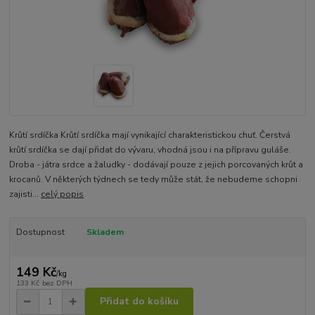
Krůtí srdíčka Krůtí srdíčka mají vynikající charakteristickou chuť. Čerstvá
krůtí srdíčka se dají přidat do vývaru, vhodná jsou i na přípravu guláše.
Droba - játra srdce a žaludky - dodávají pouze z jejich porcovaných krůt a
krocanů. V některých týdnech se tedy může stát, že nebudeme schopni
zajisti...
celý popis
Dostupnost
Skladem
149 Kč
/
kg
133 Kč
bez DPH
Přidat do košíku