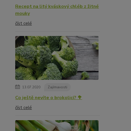
Recept na litý kváskový chléb z žitné
mouky
číst celé
13.07.2020
Zajímavosti
Co ještě nevíte o brokolici? 🥦
číst celé