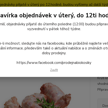
jednávky přijaté v úterý po 12.hodině, budou vyřízeny až další týd
avírka objednávek v úterý, do 12ti hod
pty
Blog
milí, objednávky přijaté do úterního poledne (12:00) budou připra
Nevíte
vyzvednutí v pátek téhož týdne.
727
Hledat
8:00-1
-li možnost, sledujte nás na facebooku, kde průběžně najdete ve
ální informace, především také o aktuální nabídce a o změnách otv
doby prodejny.
octivé potraviny
Ryby, maso a masné výrobky
Krůtí maso z farmy
https://www.facebook.com/prodejnabiokosiky
Rychvald Krůtí krk kg
Zavřít
Krůtí k
vhodné
Připrav
Dos