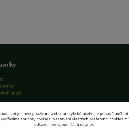
azníky
at
odmínky
bních údajů
čnost, zpříjemnění používání webu, analytické účely a v případě udělení
y využíváme soubory cookies. Nastavení vlastních preferencí cookies mů
odkazem ve spodní části stránek.