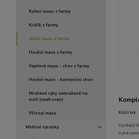
Kuřecí maso z farmy
Králík z farmy
Krůtí maso z farmy
Hovězí maso z farmy
Vepřové maso - chov z farmy
Hovězí maso - konvenční chov
Mražené ryby zamražené na
Komple
moři (seafrozen)
Krůtí krk
Pštrosí maso
Vynikající 
Mléčné výrobky
či jiné speci