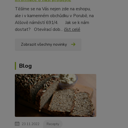
Těšíme se na Vás nejen zde na eshopu,
ale i v kamenném obchůdku v Porubě, na
Alšově náměstí 691/4. Jak se k nám
dostat? Otevírací dob...
číst celé
Zobrazit všechny novinky
Blog
23.11.2022
Recepty