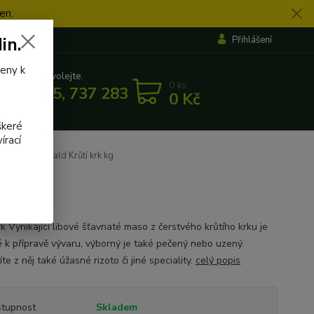
en.
in.
Přihlášení
veny k
 si rady? Zavolejte.
0
ks
 862 655, 737 283 505
0 Kč
5:30
škeré
írací
037 Rychvald Krůtí krk kg
rk Vynikající libové šťavnaté maso z čerstvého krůtího krku je
 k přípravě vývaru, výborný je také pečený nebo uzený.
íte z něj také úžasné rizoto či jiné speciality.
celý popis
tupnost
Skladem