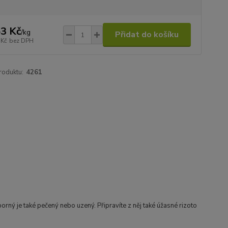
3 Kč
/
kg
Přidat do košíku
 Kč
bez DPH
roduktu:
4261
borný je také pečený nebo uzený. Připravíte z něj také úžasné rizoto