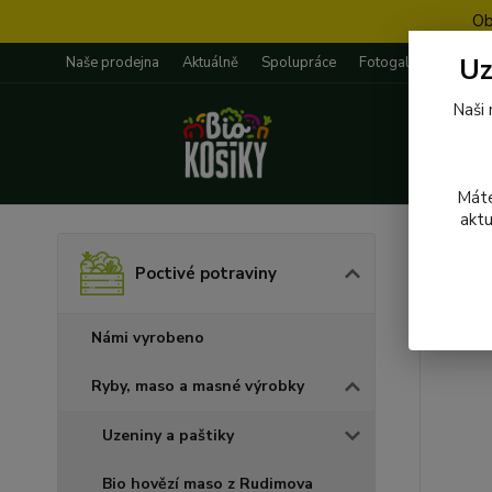
Ob
Uz
Naše prodejna
Aktuálně
Spolupráce
Fotogalerie
Rece
Naši 
Máte
aktu
Úvod
P
Poctivé potraviny
037 
Námi vyrobeno
Ryby, maso a masné výrobky
Uzeniny a paštiky
Bio hovězí maso z Rudimova