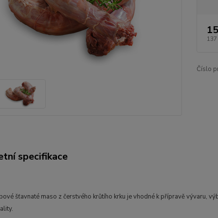
15
137
Číslo p
tní specifikace
libové šťavnaté maso z čerstvého krůtího krku je vhodné k přípravě vývaru, vý
ality.