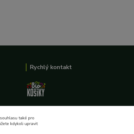
Rychlý kontakt
727 862 655, 737 283 505
8:00-15:30
 souhlasu také pro
žete kdykoli upravit
eshop@biokosiky.cz