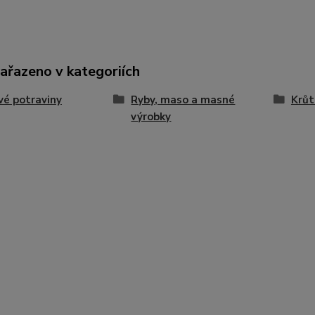
zařazeno v kategoriích
vé potraviny
Ryby, maso a masné
Krůt
výrobky