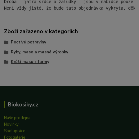
Droba - játra srdce a žaludky - jsou v nabídce pouze v
Není vždy jisté, že bude tato objednávka vykryta, děku
Zboží zařazeno v kategoriích
Poctivé potraviny
Ryby, maso a masné výrobky
Krůtí maso z farmy
Biokosiky.cz
Naše prodejna
Novinky
Spolupráce
Fotogalerie