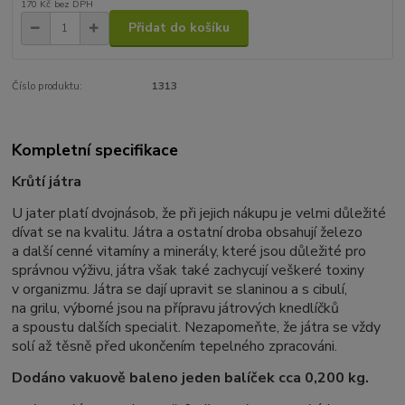
170 Kč
bez DPH
Přidat do košíku
Číslo produktu:
1313
Kompletní specifikace
Krůtí játra
U jater platí dvojnásob, že při jejich nákupu je velmi důležité
dívat se na kvalitu. Játra a ostatní droba obsahují železo
a další cenné vitamíny a minerály, které jsou důležité pro
správnou výživu, játra však také zachycují veškeré toxiny
v organizmu. Játra se dají upravit se slaninou a s cibulí,
na grilu, výborné jsou na přípravu játrových knedlíčků
a spoustu dalších specialit. Nezapomeňte, že játra se vždy
solí až těsně před ukončením tepelného zpracováni.
Dodáno vakuově baleno jeden balíček cca 0,200 kg.