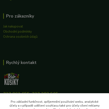
Pro zákazníky
Jak nakupovat
Obchodní podmínky
Ochrana osobních údajů
Rychlý kontakt
727 862 655, 737 283 505
8:00-15:30
Pro základní funkčnost, zpříjemnění používání webu, analytické
účely a v případě udělení souhlasu také pro účely cílení reklamy
eshop@biokosiky.cz