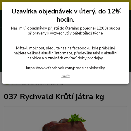
Objednávky přijaté v úterý po 12.hodině, budou vyřízeny až další týden.
Uzavírka objednávek v úterý, do 12ti
727 862 655, 737 283 505
0 Kč
hodin.
8:00-15:30
Naši milí, objednávky přijaté do úterního poledne (12:00) budou
připraveny k vyzvednutí v pátek téhož týdne.
Menu
Máte-li možnost, sledujte nás na facebooku, kde průběžně
najdete veškeré aktuální informace, především také o aktuální
nabídce a o změnách otvírací doby prodejny.
Hledat
https://www.facebook.com/prodejnabiokosiky
Zavřít
Úvod
Poctivé potraviny
Ryby, maso a masné výrobky
Krůtí maso z
farmy
037 Rychvald Krůtí játra kg
037 Rychvald Krůtí játra kg