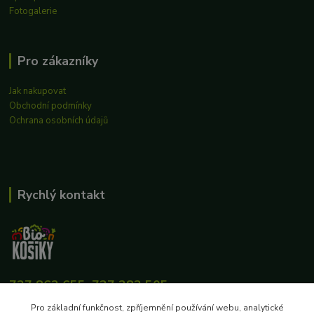
Fotogalerie
Pro zákazníky
Jak nakupovat
Obchodní podmínky
Ochrana osobních údajů
Rychlý kontakt
727 862 655, 737 283 505
8:00-15:30
Pro základní funkčnost, zpříjemnění používání webu, analytické