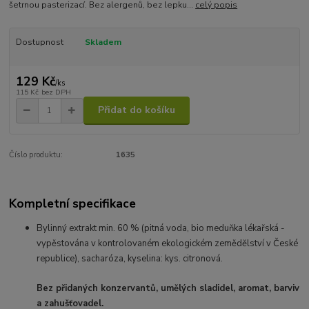
šetrnou pasterizací. Bez alergenů, bez lepku...
celý popis
Dostupnost
Skladem
129 Kč
/
ks
115 Kč
bez DPH
Přidat do košíku
Číslo produktu:
1635
Kompletní specifikace
Bylinný extrakt min. 60 % (pitná voda, bio meduňka lékařská -
vypěstována v kontrolovaném ekologickém zemědělství v České
republice), sacharóza, kyselina: kys. citronová.
Bez přidaných konzervantů, umělých sladidel, aromat, barviv
a zahušťovadel.