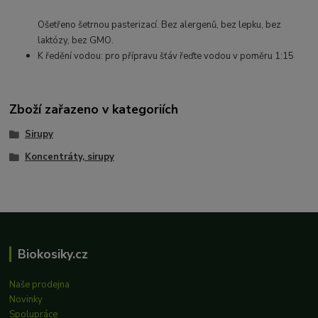
Ošetřeno šetrnou pasterizací. Bez alergenů, bez lepku, bez
laktózy, bez GMO.
K ředění vodou: pro přípravu šťáv řeďte vodou v poměru 1:15
Zboží zařazeno v kategoriích
Sirupy
Koncentráty, sirupy
Biokosiky.cz
Naše prodejna
Novinky
Spolupráce