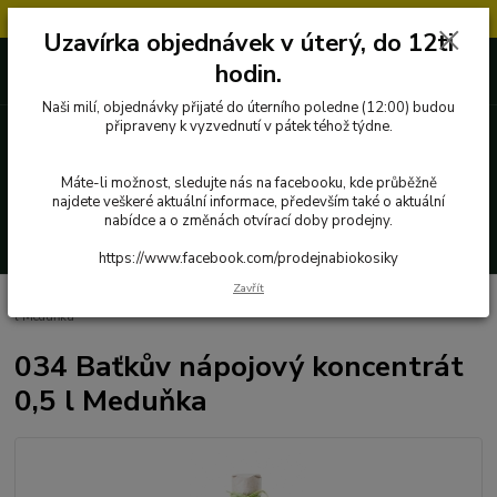
Objednávky přijaté v úterý po 12.hodině, budou vyřízeny až další týden.
Uzavírka objednávek v úterý, do 12ti
727 862 655, 737 283 505
0 Kč
hodin.
8:00-15:30
Naši milí, objednávky přijaté do úterního poledne (12:00) budou
připraveny k vyzvednutí v pátek téhož týdne.
Menu
Máte-li možnost, sledujte nás na facebooku, kde průběžně
najdete veškeré aktuální informace, především také o aktuální
nabídce a o změnách otvírací doby prodejny.
Hledat
https://www.facebook.com/prodejnabiokosiky
Zavřít
Úvod
Sirupy
Koncentráty, sirupy
034 Baťkův nápojový koncentrát 0,5
l Meduňka
034 Baťkův nápojový koncentrát
0,5 l Meduňka