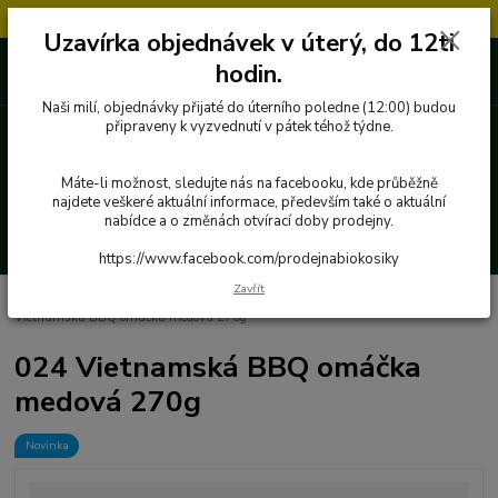
Objednávky přijaté v úterý po 12.hodině, budou vyřízeny až další týden.
Uzavírka objednávek v úterý, do 12ti
727 862 655, 737 283 505
0 Kč
hodin.
8:00-15:30
Naši milí, objednávky přijaté do úterního poledne (12:00) budou
připraveny k vyzvednutí v pátek téhož týdne.
Menu
Máte-li možnost, sledujte nás na facebooku, kde průběžně
najdete veškeré aktuální informace, především také o aktuální
nabídce a o změnách otvírací doby prodejny.
Hledat
https://www.facebook.com/prodejnabiokosiky
Zavřít
Úvod
Poctivé potraviny
Fermentované potraviny
Živina
024
Vietnamská BBQ omáčka medová 270g
024 Vietnamská BBQ omáčka
medová 270g
Novinka