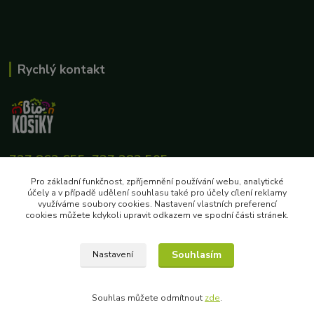
Rychlý kontakt
727 862 655, 737 283 505
8:00-15:30
Pro základní funkčnost, zpříjemnění používání webu, analytické
účely a v případě udělení souhlasu také pro účely cílení reklamy
eshop@biokosiky.cz
využíváme soubory cookies. Nastavení vlastních preferencí
cookies můžete kdykoli upravit odkazem ve spodní části stránek.
Souhlasím
Nastavení
Copyright © 2020 EKOFARMA LUKAS, s.r.o.
Souhlas můžete odmítnout
zde
.
Vytvořeno na
Eshop-rychle.cz