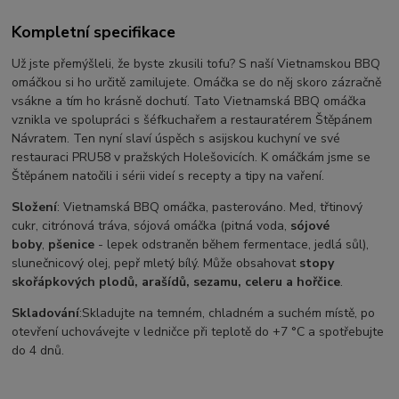
Kompletní specifikace
Už jste přemýšleli, že byste zkusili tofu? S naší Vietnamskou BBQ
omáčkou si ho určitě zamilujete. Omáčka se do něj skoro zázračně
vsákne a tím ho krásně dochutí.
Tato Vietnamská BBQ omáčka
vznikla ve spolupráci s šéfkuchařem a restauratérem Štěpánem
Návratem. Ten nyní slaví úspěch s asijskou kuchyní ve své
restauraci PRU58 v pražských Holešovicích. K omáčkám jsme se
Štěpánem natočili i sérii videí s recepty a tipy na vaření.
Složení
: Vietnamská BBQ omáčka, pasterováno. Med, třtinový
cukr, citrónová tráva, sójová omáčka (pitná voda,
sójové
boby
,
pšenice
- lepek odstraněn během fermentace, jedlá sůl),
slunečnicový olej, pepř mletý bílý. Může obsahovat
stopy
skořápkových plodů, arašídů, sezamu, celeru a hořčice
.
Skladování
:Skladujte na temném, chladném a suchém místě, po
otevření uchovávejte v ledničce při teplotě do +7 °C a spotřebujte
do 4 dnů.