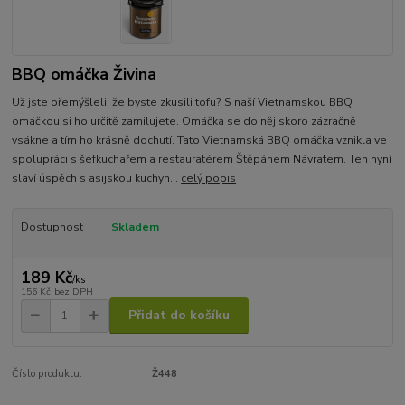
BBQ omáčka Živina
Už jste přemýšleli, že byste zkusili tofu? S naší Vietnamskou BBQ
omáčkou si ho určitě zamilujete. Omáčka se do něj skoro zázračně
vsákne a tím ho krásně dochutí. Tato Vietnamská BBQ omáčka vznikla ve
spolupráci s šéfkuchařem a restauratérem Štěpánem Návratem. Ten nyní
slaví úspěch s asijskou kuchyn...
celý popis
Dostupnost
Skladem
189 Kč
/
ks
156 Kč
bez DPH
Přidat do košíku
Číslo produktu:
Ž448