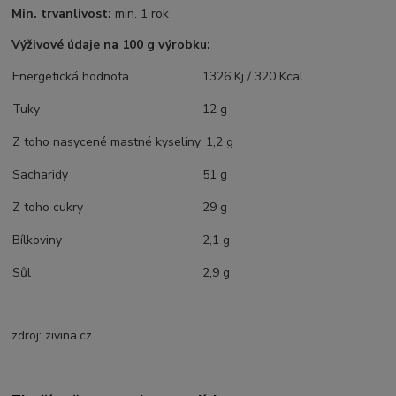
Min. trvanlivost:
min. 1 rok
Výživové údaje na 100 g výrobku:
Energetická hodnota
1326 Kj / 320 Kcal
Tuky
12 g
Z toho nasycené mastné kyseliny
1,2 g
Sacharidy
51 g
Z toho cukry
29 g
Bílkoviny
2,1 g
Sůl
2,9 g
zdroj: zivina.cz