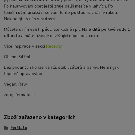
Po nalahvování ocet ještě zraje další měsíce v lahvích. Po
téměř
roční anabázi
se vám tento
poklad
nachází v rukou.
Nakládejte s ním
s radostí.
Můžete s ním
vařit, péct
, ale klidně i pít. Na
5 dílů perlivé vody 1
díl octu
a máte úžasně osvěžující nápoj bez cukru.
Více inspirace v sekci
Recepty
.
Objem: 347ml
Bez přidaných konzervantů, stabilizátorů a barviv. Není nijak
tepelně upravováno.
Vegan, Raw
zdroj: fermato.cz
Zboží zařazeno v kategoriích
FerMato