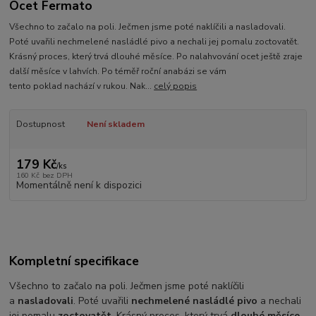
Ocet Fermato
Všechno to začalo na poli. Ječmen jsme poté naklíčili a nasladovali.
Poté uvařili nechmelené nasládlé pivo a nechali jej pomalu zoctovatět.
Krásný proces, který trvá dlouhé měsíce. Po nalahvování ocet ještě zraje
další měsíce v lahvích. Po téměř roční anabázi se vám
tento poklad nachází v rukou. Nak...
celý popis
Dostupnost
Není skladem
179 Kč
/
ks
160 Kč
bez DPH
Momentálně není k dispozici
Kompletní specifikace
Všechno to začalo na poli. Ječmen jsme poté naklíčili
a
nasladovali
. Poté uvařili
nechmelené nasládlé pivo
a nechali
jej pomalu
zoctovatět
. Krásný proces, který trvá
dlouhé měsíce
.