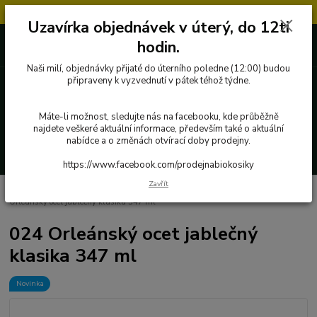
Objednávky přijaté v úterý po 12.hodině, budou vyřízeny až další týden.
Uzavírka objednávek v úterý, do 12ti
727 862 655, 737 283 505
0 Kč
hodin.
8:00-15:30
Naši milí, objednávky přijaté do úterního poledne (12:00) budou
připraveny k vyzvednutí v pátek téhož týdne.
Menu
Máte-li možnost, sledujte nás na facebooku, kde průběžně
najdete veškeré aktuální informace, především také o aktuální
nabídce a o změnách otvírací doby prodejny.
Hledat
https://www.facebook.com/prodejnabiokosiky
Zavřít
Úvod
Poctivé potraviny
Fermentované potraviny
FerMato
024
Orleánský ocet jablečný klasika 347 ml
024 Orleánský ocet jablečný
klasika 347 ml
Novinka