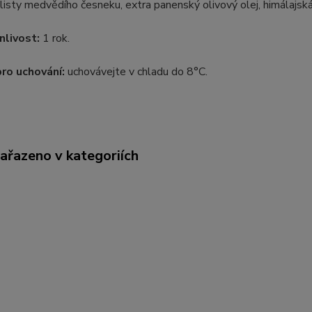
listy medvědího česneku, extra panenský olivový olej, himálajsk
nlivost:
1 rok.
pro uchování:
uchovávejte v chladu do 8°C.
zařazeno v kategoriích