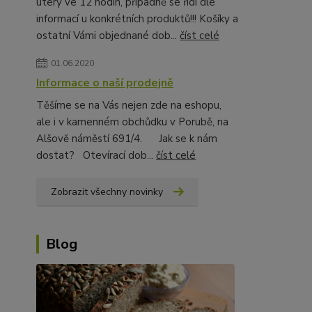
úterý ve 12 hodin, případně se řídí dle
informací u konkrétních produktů!!! Košíky a
ostatní Vámi objednané dob...
číst celé
01.06.2020
Informace o naší prodejně
Těšíme se na Vás nejen zde na eshopu,
ale i v kamenném obchůdku v Porubě, na
Alšově náměstí 691/4. Jak se k nám
dostat? Otevírací dob...
číst celé
Zobrazit všechny novinky
Blog