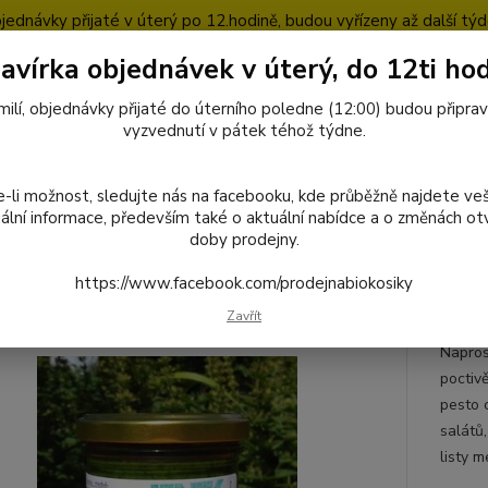
jednávky přijaté v úterý po 12.hodině, budou vyřízeny až další týd
avírka objednávek v úterý, do 12ti hod
pty
Blog
milí, objednávky přijaté do úterního poledne (12:00) budou připra
Nevíte
vyzvednutí v pátek téhož týdne.
727
Hledat
8:00-1
-li možnost, sledujte nás na facebooku, kde průběžně najdete ve
ální informace, především také o aktuální nabídce a o změnách otv
doby prodejny.
octivé potraviny
Fermentované potraviny
Jenty
024 Jenty pesto
https://www.facebook.com/prodejnabiokosiky
Jenty pesto z česnekových výho
Zavřít
Napros
poctiv
pesto 
salátů
listy 