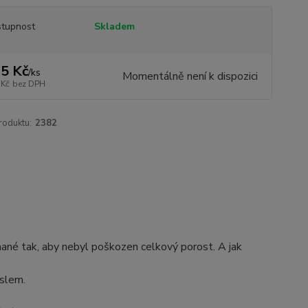
tupnost
Skladem
5 Kč
/
ks
Momentálně není k dispozici
 Kč
bez DPH
roduktu:
2382
ané tak, aby nebyl poškozen celkový porost. A jak
áslem.