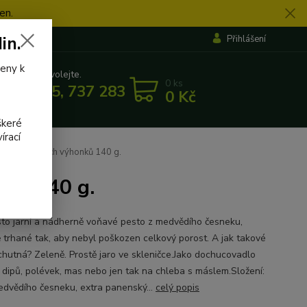
en.
in.
Přihlášení
veny k
 si rady? Zavolejte.
0
ks
 862 655, 737 283 505
0 Kč
5:30
škeré
írací
 z česnekových výhonků 140 g.
nků 140 g.
to jarní a nádherně voňavé pesto z medvědího česneku,
ě trhané tak, aby nebyl poškozen celkový porost. A jak takové
chutná? Zeleně. Prostě jaro ve skleničce.Jako dochucovadlo
, dipů, polévek, mas nebo jen tak na chleba s máslem.Složení:
medvědího česneku, extra panenský...
celý popis