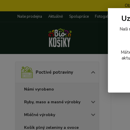
Ob
Uz
Naše prodejna
Aktuálně
Spolupráce
Fotogalerie
Rece
Naši 
Máte
aktu
Úvod
P
Poctivé potraviny
024 
Námi vyrobeno
Ryby, maso a masné výrobky
Mléčné výrobky
Košík plný zeleniny a ovoce