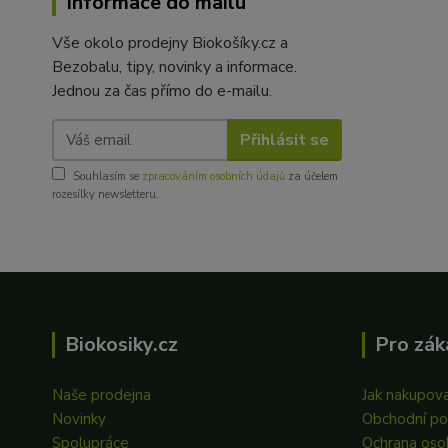
Informace do mailu
Vše okolo prodejny Biokošíky.cz a
Bezobalu, tipy, novinky a informace.
Jednou za čas přímo do e-mailu.
Přihlásit se
Souhlasím se
zpracováním osobních údajů
za účelem
rozesílky newsletteru.
Biokosiky.cz
Pro zák
Naše prodejna
Jak nakupov
Novinky
Obchodní p
Spolupráce
Ochrana oso