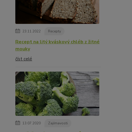
23.11.2022
Recepty
Recept na litý kváskový chléb z žitné
mouky
číst celé
13.07.2020
Zajímavosti