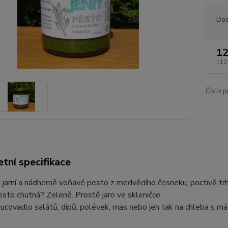
Dos
12
112
Číslo p
tní specifikace
jarní a nádherně voňavé pesto z medvědího česneku, poctivě trh
sto chutná? Zeleně. Prostě jaro ve skleničce.
ucovadlo salátů, dipů, polévek, mas nebo jen tak na chleba s m