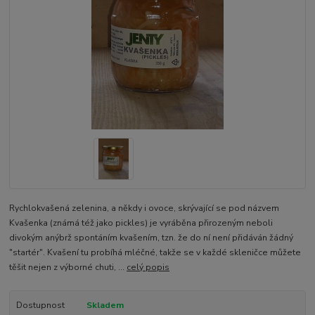
Rychlokvašená zelenina, a někdy i ovoce, skrývající se pod názvem
Kvašenka (známá též jako pickles) je vyráběna přirozeným neboli
divokým anýbrž spontáním kvašením, tzn. že do ní není přidáván žádný
"startér". Kvašení tu probíhá mléčné, takže se v každé skleničce můžete
těšit nejen z výborné chuti, ...
celý popis
Dostupnost
Skladem