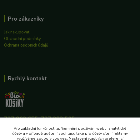
Pro zákazníky
Jak nakupovat
Obchodní podmínky
Ochrana osobních údajů
Rychlý kontakt
727 862 655, 737 283 505
8:00-15:30
Pro základní funkčnost, zpříjemnění používání webu, analytické
účely a v případě udělení souhlasu také pro účely cílení reklamy
eshop@biokosiky.cz
využíváme soubory cookies. Nastavení vlastních preferencí