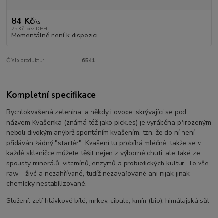
84 Kč
/
ks
75 Kč
bez DPH
Momentálně není k dispozici
Číslo produktu:
6541
Kompletní specifikace
Rychlokvašená zelenina, a někdy i ovoce, skrývající se pod
názvem Kvašenka (známá též jako pickles) je vyráběna přirozeným
neboli divokým anýbrž spontáním kvašením, tzn. že do ní není
přidáván žádný "startér". Kvašení tu probíhá mléčné, takže se v
každé skleničce můžete těšit nejen z výborné chuti, ale také ze
spousty minerálů, vitamínů, enzymů a probiotických kultur. To vše
raw - živé a nezahřívané, tudíž nezavařované ani nijak jinak
chemicky nestabilizované.
Složení: zelí hlávkové bílé, mrkev, cibule, kmín (bio), himálajská sůl