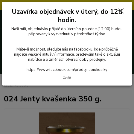
Objednávky přijaté v úterý po 12.hodině, budou vyřízeny až další týden.
Uzavírka objednávek v úterý, do 12ti
727 862 655, 737 283 505
0 Kč
hodin.
8:00-15:30
Naši milí, objednávky přijaté do úterního poledne (12:00) budou
připraveny k vyzvednutí v pátek téhož týdne.
Menu
Máte-li možnost, sledujte nás na facebooku, kde průběžně
najdete veškeré aktuální informace, především také o aktuální
nabídce a o změnách otvírací doby prodejny.
Hledat
https://www.facebook.com/prodejnabiokosiky
Zavřít
Úvod
Poctivé potraviny
Fermentované potraviny
Jenty
024 Jenty
kvašenka 350 g.
024 Jenty kvašenka 350 g.