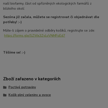
naší biofarmy, část od spřízněných ekologických farmářů z
blízkého okolí.
Sezóna již začala, můžete se registrovat či objednávat dle
potřeby! :-)
Máte-li zájem o pravidelné odběry košíků, registrujte se zde:
https://forms.gle/SZWx3ZyLyVNMFoEd7
Těšíme se! :-)
Zboží zařazeno v kategoriích
Poctivé potraviny
Košík plný zeleniny a ovoce