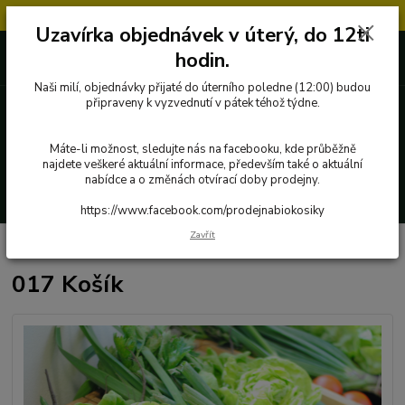
Objednávky přijaté v úterý po 12.hodině, budou vyřízeny až další týden.
Uzavírka objednávek v úterý, do 12ti
727 862 655, 737 283 505
0 Kč
hodin.
8:00-15:30
Naši milí, objednávky přijaté do úterního poledne (12:00) budou
připraveny k vyzvednutí v pátek téhož týdne.
Menu
Máte-li možnost, sledujte nás na facebooku, kde průběžně
najdete veškeré aktuální informace, především také o aktuální
nabídce a o změnách otvírací doby prodejny.
Hledat
https://www.facebook.com/prodejnabiokosiky
Zavřít
Úvod
Poctivé potraviny
Košík plný zeleniny a ovoce
017 Košík
017 Košík