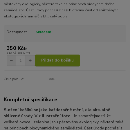
pěstovány ekologicky, některé také na principech biodynamického
zemědělství. Část úrody pochází z naší biofarmy, část od spřízněných
ekologických farmářů z bl...
celý popis
Dostupnost
Skladem
350 Kč
/
ks
313 Kč
bez DPH
Přidat do košíku
Číslo produktu:
001
Kompletní specifikace
Složení košíků se jako každoročně mění, dle aktuálně
sklizené úrody. Viz ilustrační foto
. Je samozřejmostí, že
veškeré ovoce i zelenina jsou pěstovány ekologicky, některé také
na principech biodynamického zemědělství. Část úrody pochází z