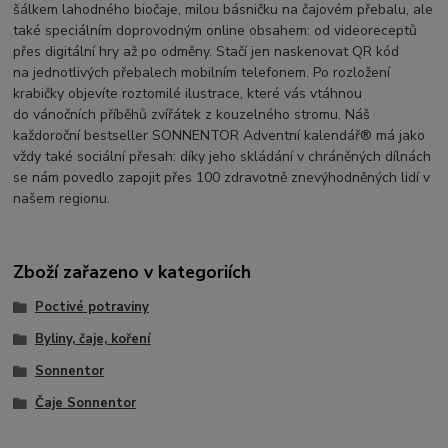
šálkem lahodného biočaje, milou básničku na čajovém přebalu, ale
také speciálním doprovodným online obsahem: od videoreceptů
přes digitální hry až po odměny. Stačí jen naskenovat QR kód
na jednotlivých přebalech mobilním telefonem. Po rozložení
krabičky objevíte roztomilé ilustrace, které vás vtáhnou
do vánočních příběhů zvířátek z kouzelného stromu. Náš
každoroční bestseller SONNENTOR Adventní kalendář® má jako
vždy také sociální přesah: díky jeho skládání v chráněných dílnách
se nám povedlo zapojit přes 100 zdravotně znevýhodněných lidí v
našem regionu.
Zboží zařazeno v kategoriích
Poctivé potraviny
Byliny, čaje, koření
Sonnentor
Čaje Sonnentor