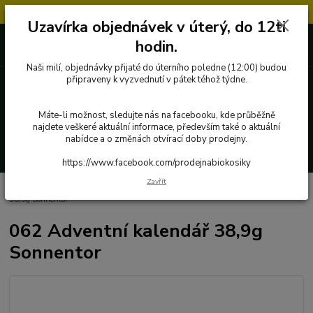
Objednávky přijaté v úterý po 12.hodině, budou vyřízeny až další týden.
Uzavírka objednávek v úterý, do 12ti
727 862 655, 737 283 505
0 Kč
hodin.
8:00-15:30
Naši milí, objednávky přijaté do úterního poledne (12:00) budou
připraveny k vyzvednutí v pátek téhož týdne.
Menu
Máte-li možnost, sledujte nás na facebooku, kde průběžně
najdete veškeré aktuální informace, především také o aktuální
nabídce a o změnách otvírací doby prodejny.
Hledat
https://www.facebook.com/prodejnabiokosiky
Zavřít
Úvod
Poctivé potraviny
Byliny, čaje, koření
062 Adventní kalendář
38,9g Sonnentor
062 Adventní kalendář 38,9g
Sonnentor