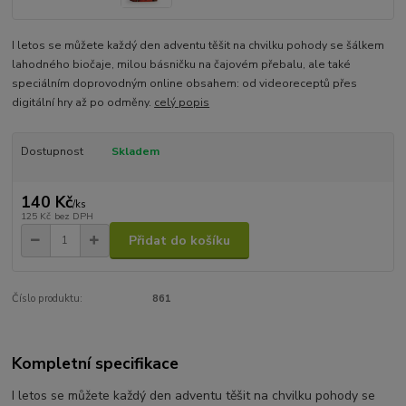
I letos se můžete každý den adventu těšit na chvilku pohody se šálkem
lahodného biočaje, milou básničku na čajovém přebalu, ale také
speciálním doprovodným online obsahem: od videoreceptů přes
digitální hry až po odměny.
celý popis
Dostupnost
Skladem
140 Kč
/
ks
125 Kč
bez DPH
Přidat do košíku
Číslo produktu:
861
Kompletní specifikace
I letos se můžete každý den adventu těšit na chvilku pohody se