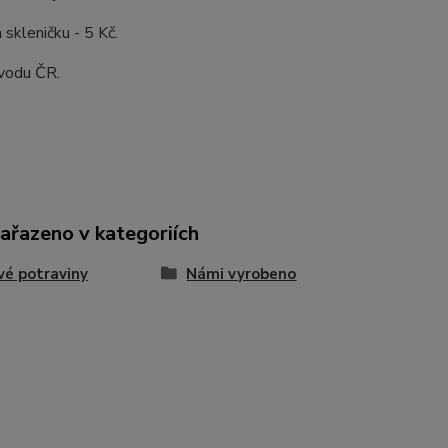
 skleničku - 5 Kč.
vodu ČR.
zařazeno v kategoriích
vé potraviny
Námi vyrobeno