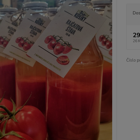
Dos
29
26 
Číslo p