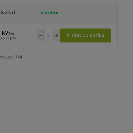
tupnost
Skladem
 Kč
/
ks
Přidat do košíku
Kč
bez DPH
roduktu:
744