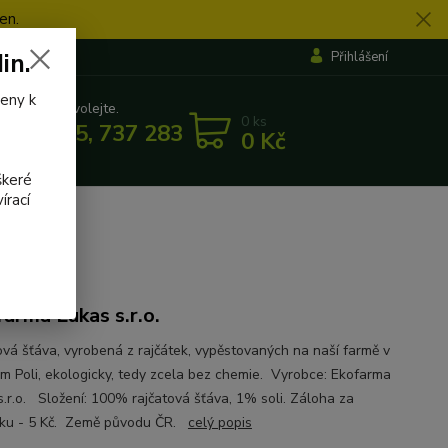
en.
in.
Přihlášení
veny k
 si rady? Zavolejte.
0
ks
 862 655, 737 283 505
0 Kč
5:30
škeré
írací
arma Lukas s.r.o.
ová šťáva, vyrobená z rajčátek, vypěstovaných na naší farmě v
m Poli, ekologicky, tedy zcela bez chemie. Vyrobce: Ekofarma
s.r.o. Složení: 100% rajčatová šťáva, 1% soli. Záloha za
čku - 5 Kč. Země původu ČR.
celý popis