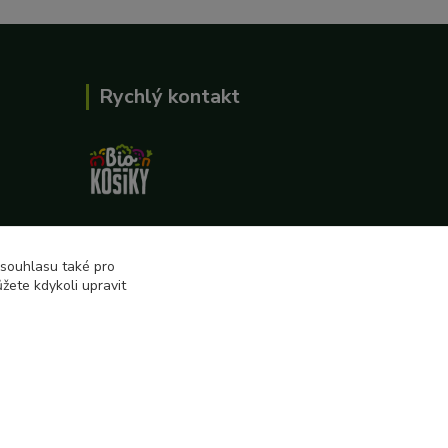
Rychlý kontakt
727 862 655, 737 283 505
8:00-15:30
 souhlasu také pro
žete kdykoli upravit
eshop@biokosiky.cz