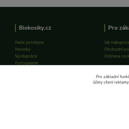
Biokosiky.cz
Pro zák
Naše prodejna
Jak nakupov
Novinky
Obchodní p
Spolupráce
Ochrana oso
Fotogalerie
Pro základní funk
účely cílení reklam