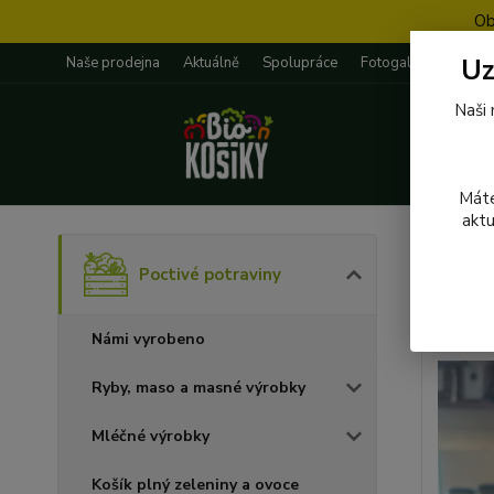
Ob
Uz
Naše prodejna
Aktuálně
Spolupráce
Fotogalerie
Rece
Naši 
Máte
aktu
Úvod
P
Poctivé potraviny
016 
Námi vyrobeno
Ryby, maso a masné výrobky
Mléčné výrobky
Košík plný zeleniny a ovoce