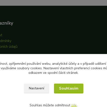
azníky
at
odmínky
bních údajů
čnost, zpříjemnění používání webu, analytické účely a v případě udělení
y využíváme soubory cookies. Nastavení vlastních preferencí cookies mů
odkazem ve spodní části stránek.
Souhlasím
Nastavení
Souhlas můžete odmítnout
zde
.