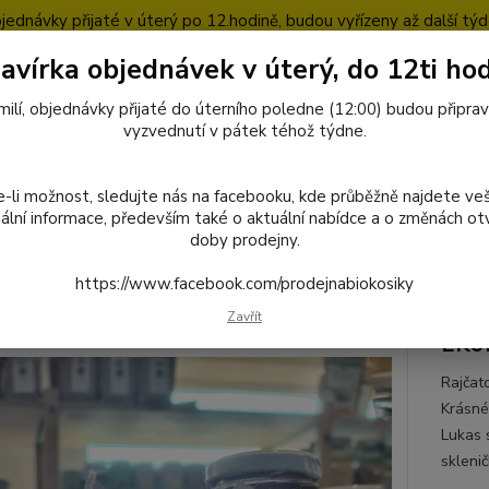
jednávky přijaté v úterý po 12.hodině, budou vyřízeny až další týd
avírka objednávek v úterý, do 12ti hod
pty
Blog
milí, objednávky přijaté do úterního poledne (12:00) budou připra
Nevíte
vyzvednutí v pátek téhož týdne.
727
Hledat
8:00-1
-li možnost, sledujte nás na facebooku, kde průběžně najdete ve
ální informace, především také o aktuální nabídce a o změnách otv
doby prodejny.
octivé potraviny
016 Rajčatová šťáva 750 ml.
https://www.facebook.com/prodejnabiokosiky
Rajčatová šťáva 750 ml.
Zavřít
EKof
Rajčat
Krásné
Lukas 
skleni