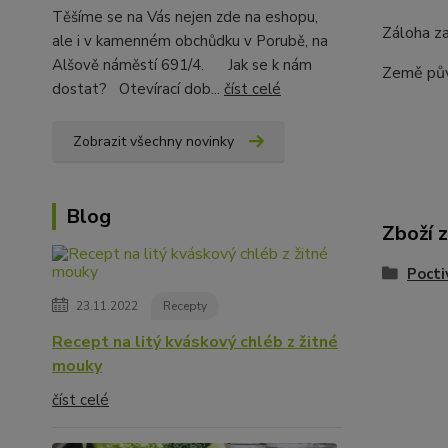
Těšíme se na Vás nejen zde na eshopu,
Záloha za
ale i v kamenném obchůdku v Porubě, na
Alšově náměstí 691/4. Jak se k nám
Země pů
dostat? Otevírací dob...
číst celé
Zobrazit všechny novinky
Blog
Zboží 
Pocti
23.11.2022
Recepty
Recept na litý kváskový chléb z žitné
mouky
číst celé