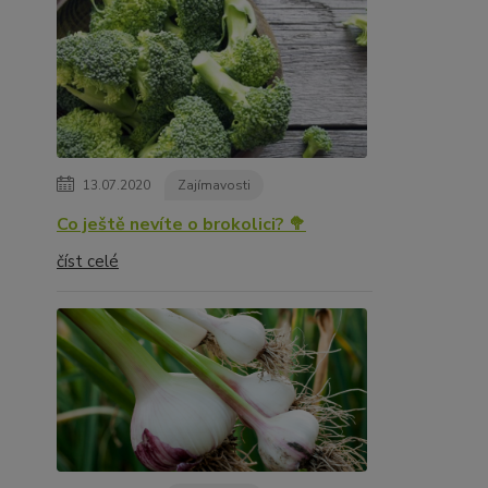
13.07.2020
Zajímavosti
Co ještě nevíte o brokolici? 🥦
číst celé