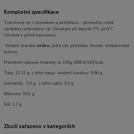
Kompletní specifikace
Tvarohový sýr s česnekem a petrželkou - plnotučný, ručně
vyráběný roztíratelný sýr. Skladujte při teplotě 3°C až 6°C.
Výrobek k přímé konzumaci.
Složení: kravské
mléko,
jedlá sůl, petrželka, česnek, mlékárenské
kultury.
Průměrné výživové hodnoty ve 100g: 668 kJ/159 kcal
Tuky: 11,21 g, z toho nasyc. mastné kyseliny: 9,96 g
Sacharidy: 3,5 g, z toho cukry: 3,5 g
Bílkoviny: 9,61 g
Sůl: 1,7 g
Zboží zařazeno v kategoriích