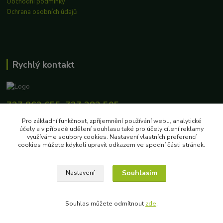
Obchodní podmínky
Ochrana osobních údajů
Rychlý kontakt
727 862 655, 737 283 505
8:00-15:30
Pro základní funkčnost, zpříjemnění používání webu, analytické
účely a v případě udělení souhlasu také pro účely cílení reklamy
eshop@biokosiky.cz
využíváme soubory cookies. Nastavení vlastních preferencí
cookies můžete kdykoli upravit odkazem ve spodní části stránek.
Souhlasím
Nastavení
Copyright © 2020 EKOFARMA LUKAS, s.r.o.
Souhlas můžete odmítnout
zde
.
Vytvořeno na
Eshop-rychle.cz