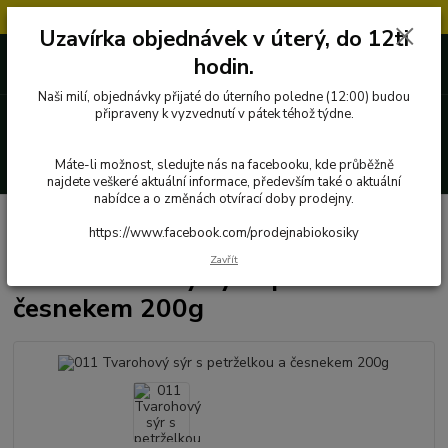
Objednávky přijaté v úterý po 12.hodině, budou vyřízeny až další týden.
Uzavírka objednávek v úterý, do 12ti
727 862 655, 737 283 505
0 Kč
hodin.
8:00-15:30
Naši milí, objednávky přijaté do úterního poledne (12:00) budou
Menu
připraveny k vyzvednutí v pátek téhož týdne.
Hledat
Máte-li možnost, sledujte nás na facebooku, kde průběžně
najdete veškeré aktuální informace, především také o aktuální
nabídce a o změnách otvírací doby prodejny.
Úvod
Poctivé potraviny
Mléčné výrobky
Z kravského mléka
011
https://www.facebook.com/prodejnabiokosiky
Tvarohový sýr s petrželkou a česnekem 200g
Zavřít
011 Tvarohový sýr s petrželkou a
česnekem 200g