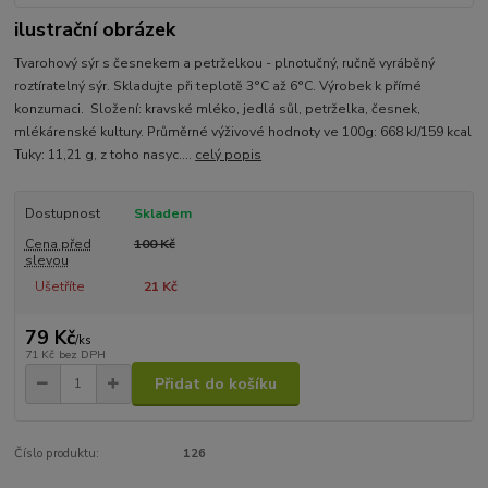
ilustrační obrázek
Tvarohový sýr s česnekem a petrželkou - plnotučný, ručně vyráběný
roztíratelný sýr. Skladujte při teplotě 3°C až 6°C. Výrobek k přímé
konzumaci. Složení: kravské mléko, jedlá sůl, petrželka, česnek,
mlékárenské kultury. Průměrné výživové hodnoty ve 100g: 668 kJ/159 kcal
Tuky: 11,21 g, z toho nasyc....
celý popis
Dostupnost
Skladem
Cena před
100 Kč
slevou
Ušetříte
21 Kč
79 Kč
/
ks
71 Kč
bez DPH
Přidat do košíku
Číslo produktu:
126