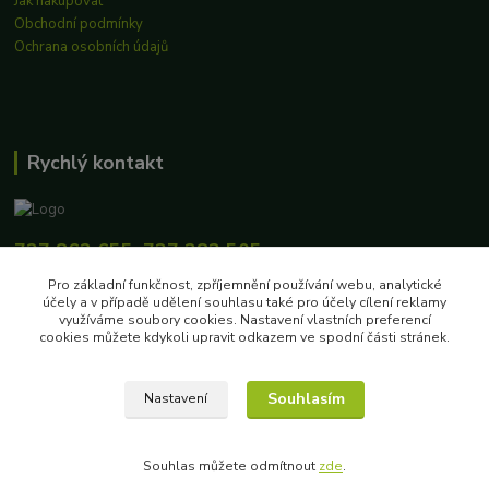
Jak nakupovat
Obchodní podmínky
Ochrana osobních údajů
Rychlý kontakt
727 862 655, 737 283 505
8:00-15:30
Pro základní funkčnost, zpříjemnění používání webu, analytické
účely a v případě udělení souhlasu také pro účely cílení reklamy
eshop@biokosiky.cz
využíváme soubory cookies. Nastavení vlastních preferencí
cookies můžete kdykoli upravit odkazem ve spodní části stránek.
Souhlasím
Nastavení
Copyright © 2020 EKOFARMA LUKAS, s.r.o.
Souhlas můžete odmítnout
zde
.
Vytvořeno na
Eshop-rychle.cz