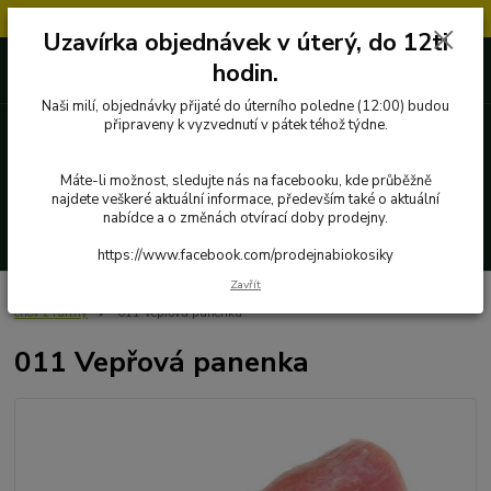
Objednávky přijaté v úterý po 12.hodině, budou vyřízeny až další týden.
Uzavírka objednávek v úterý, do 12ti
727 862 655, 737 283 505
0 Kč
hodin.
8:00-15:30
Naši milí, objednávky přijaté do úterního poledne (12:00) budou
připraveny k vyzvednutí v pátek téhož týdne.
Menu
Máte-li možnost, sledujte nás na facebooku, kde průběžně
najdete veškeré aktuální informace, především také o aktuální
nabídce a o změnách otvírací doby prodejny.
Hledat
https://www.facebook.com/prodejnabiokosiky
Zavřít
Úvod
Poctivé potraviny
Ryby, maso a masné výrobky
Vepřové maso -
chov z farmy
011 Vepřová panenka
011 Vepřová panenka