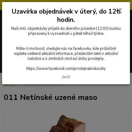
Objednávky přijaté v úterý po 12.hodině, budou vyřízeny až další týden.
Uzavírka objednávek v úterý, do 12ti
727 862 655, 737 283 505
0 Kč
hodin.
8:00-15:30
Naši milí, objednávky přijaté do úterního poledne (12:00) budou
připraveny k vyzvednutí v pátek téhož týdne.
Menu
Máte-li možnost, sledujte nás na facebooku, kde průběžně
najdete veškeré aktuální informace, především také o aktuální
nabídce a o změnách otvírací doby prodejny.
Hledat
https://www.facebook.com/prodejnabiokosiky
Zavřít
Úvod
Poctivé potraviny
Ryby, maso a masné výrobky
Uzeniny a
paštiky
011 Netínské uzené maso
011 Netínské uzené maso