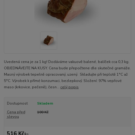
Uvedená cena je za 1 kg! Dodáváme vakuově balené, balíček cca 0,3 kg.
OBJEDNÁVEJTE NA KUSY. Cena bude přepočtene dle skutečné gramáže.
Masný výrobek tepelně opracovaný, uzený. Skladujte při teplotě 1°C až
5°C. Výrobek k přímé konzumaci, bezlepkový. Složení: 97% vepřové
maso (krkovice, pečeně), česn...
celý popis
Dostupnost
Skladem
Cena před
100 Kč
slevou
516 Kč
/
ks