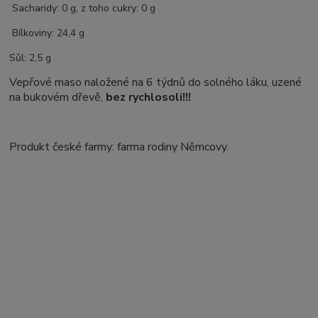
Sacharidy: 0 g, z toho cukry: 0 g
Bílkoviny: 24,4 g
Sůl: 2,5 g
Vepřové maso naložené na 6 týdnů do solného láku, uzené
na bukovém dřevě,
bez rychlosoli!!!
Produkt české farmy: farma rodiny Němcovy.