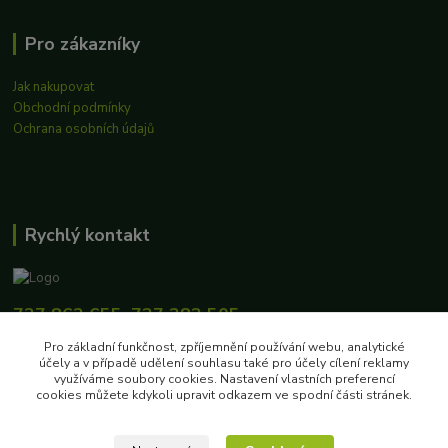
Pro zákazníky
Jak nakupovat
Obchodní podmínky
Ochrana osobních údajů
Rychlý kontakt
727 862 655, 737 283 505
8:00-15:30
Pro základní funkčnost, zpříjemnění používání webu, analytické
účely a v případě udělení souhlasu také pro účely cílení reklamy
eshop@biokosiky.cz
využíváme soubory cookies. Nastavení vlastních preferencí
cookies můžete kdykoli upravit odkazem ve spodní části stránek.