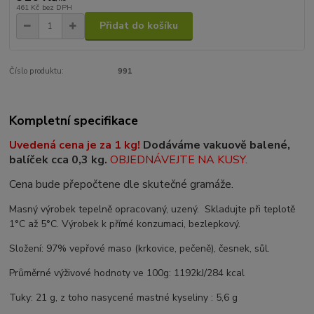
461 Kč
bez DPH
Přidat do košíku
Číslo produktu:
991
Kompletní specifikace
Uvedená cena je za 1 kg!
Dodáváme vakuově balené,
balíček cca 0,3 kg.
OBJEDNÁVEJTE NA KUSY.
Cena bude přepočtene dle skutečné gramáže.
Masný výrobek tepelně opracovaný, uzený. Skladujte při teplotě
1°C až 5°C. Výrobek k přímé konzumaci, bezlepkový.
Složení: 97% vepřové maso (krkovice, pečeně), česnek, sůl.
Průměrné výživové hodnoty ve 100g: 1192kJ/284 kcal
Tuky: 21 g, z toho nasycené mastné kyseliny : 5,6 g