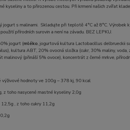
é kyseliny a to přirozenou cestou. Při krmení našich zvířat k
 jogurt s malinami. Skladujte při teplotě 4°C až 8°C. Výrobek 
oužití přírodních surovin a není na závadu. BEZ LEPKU.
80% jogurt (
mléko
, jogurtová kultura Lactobacillus delbrueckii 
lus), kultura ABT, 20% ovocná složka (cukr, 30% maliny, voda, z
t malinový (přináší 5% ovoce), koncentrát z černé mrkve, přírodn
 výživové hodnoty ve 100g – 378 kj, 90 kcal
g, z toho nasycené mastné kyseliny 2,0g
 12,5g , z toho cukry 11,2g
 0,2g