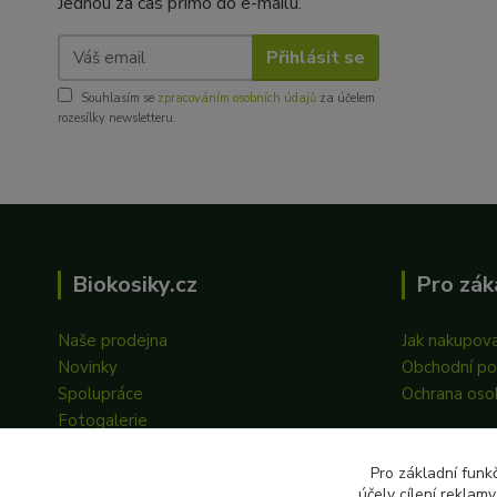
Jednou za čas přímo do e-mailu.
Přihlásit se
Souhlasím se
zpracováním osobních údajů
za účelem
rozesílky newsletteru.
Biokosiky.cz
Pro zák
Naše prodejna
Jak nakupov
Novinky
Obchodní p
Spolupráce
Ochrana oso
Fotogalerie
Pro základní funk
účely cílení reklam