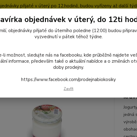
jednávky přijaté v úterý po 12.hodině, budou vyřízeny až další týd
avírka objednávek v úterý, do 12ti hod
pty
Blog
milí, objednávky přijaté do úterního poledne (12:00) budou připra
Nevíte
vyzvednutí v pátek téhož týdne.
727
Hledat
8:00-1
-li možnost, sledujte nás na facebooku, kde průběžně najdete ve
ální informace, především také o aktuální nabídce a o změnách otv
doby prodejny.
octivé potraviny
Mléčné výrobky
Z kravského mléka
011 Jogurt 
https://www.facebook.com/prodejnabiokosiky
Jogurt malina 150 g. farma Něm
Zavřít
krav
Jogurt
jedná 
výrobě
obohac
cestou.