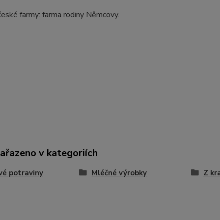
české farmy: farma rodiny Němcovy.
zařazeno v kategoriích
vé potraviny
Mléčné výrobky
Z kr