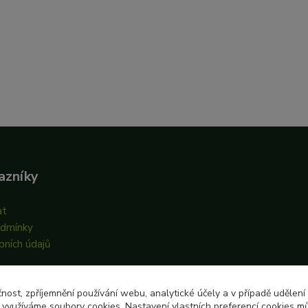
azníky
at
odmínky
bních údajů
čnost, zpříjemnění používání webu, analytické účely a v případě udělení
y využíváme soubory cookies. Nastavení vlastních preferencí cookies mů