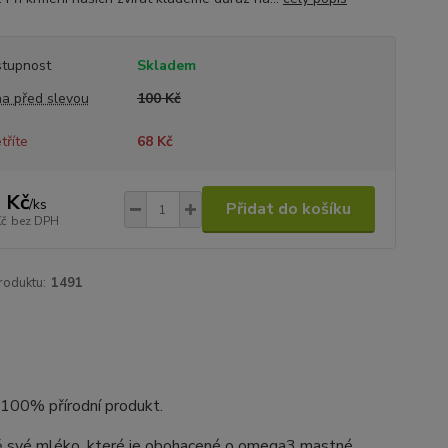
tupnost
Skladem
a před slevou
100 Kč
tříte
68 Kč
 Kč
/
ks
Přidat do košíku
Kč
bez DPH
roduktu:
1491
o 100% přírodní produkt.
ně své mléko, které je obohacené o omega3 mastné