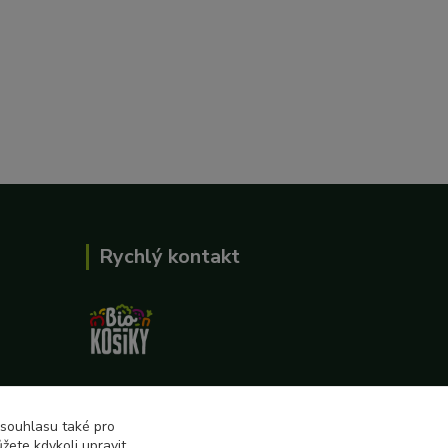
Rychlý kontakt
727 862 655, 737 283 505
8:00-15:30
 souhlasu také pro
žete kdykoli upravit