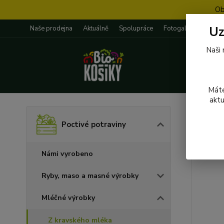
Ob
Uz
Naše prodejna
Aktuálně
Spolupráce
Fotogalerie
Rece
Naši 
Máte
aktu
Úvod
P
Poctivé potraviny
011 
Námi vyrobeno
Ryby, maso a masné výrobky
Mléčné výrobky
Z kravského mléka