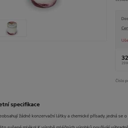
Dos
Cen
Uše
32
29 
Číslo p
tní specifikace
eobsahují žádné konzervační látky a chemické přísady, jedná se 
žito sušené mléko! K výrobě mléčných výrobků používájí výhrad