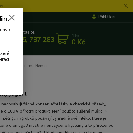
en.
in.
Přihlášení
veny k
 si rady? Zavolejte.
0
ks
 862 655, 737 283 505
0 Kč
5:30
škeré
írací
malina 150 g. farma Němec
ec
ský jogurt
y neobsahují žádné konzervační látky a chemické přísady,
se o 100% přírodní produkt. Není použito sušené mléko! K
 mléčných výrobků používájí výhradně své mléko, které je
ené o omega3 mastné nenasycené kyseliny a to přirozenou
 Při krmení našich zvířat klademe důraz na...
celý popis