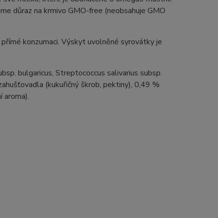
lademe důraz na krmivo GMO-free (neobsahuje GMO
k přímé konzumaci. Výskyt uvolněné syrovátky je
subsp. bulgaricus, Streptococcus salivarius subsp.
ahušťovadla (kukuřičný škrob, pektiny), 0,49 %
í aroma).