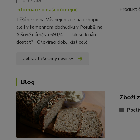
01.06.2020
Produkt 
Informace o naší prodejně
Těšíme se na Vás nejen zde na eshopu,
ale i v kamenném obchůdku v Porubě, na
Alšově náměstí 691/4. Jak se k nám
dostat? Otevírací dob...
číst celé
Zobrazit všechny novinky
Blog
Zboží 
Pocti