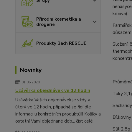
Sirupy
nenasycen
krmiva).
Přírodní kosmetika a
drogerie
Farmářský
důkazem p
Produkty Bach RESCUE
Složení: 
thermophi
koncentrá
Novinky
Průměrné
01.06.2020
Uzávěrka objednávek ve 12 hodin
Tuky 3,1
Uzávěrka Vašich objednávek je vždy v
Sacharidy
úterý ve 12 hodin, případně se řídí dle
informací u konkrétních produktů!!! Košíky a
Bílkoviny
ostatní Vámi objednané dob...
číst celé
Sůl 2,8g