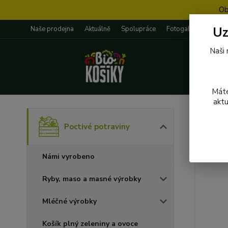
Ob
Uz
Naše prodejna
Aktuálně
Spolupráce
Fotogalerie
Rece
Naši 
Máte
aktu
Úvod
P
Poctivé potraviny
011 
Námi vyrobeno
Ryby, maso a masné výrobky
Mléčné výrobky
Košík plný zeleniny a ovoce