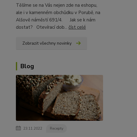
Těšíme se na Vás nejen zde na eshopu,
ale i v kamenném obchůdku v Porubě, na
Alšově náměstí 691/4. Jak se k nám
dostat? Otevírací dob...
číst celé
Zobrazit všechny novinky
Blog
23.11.2022
Recepty