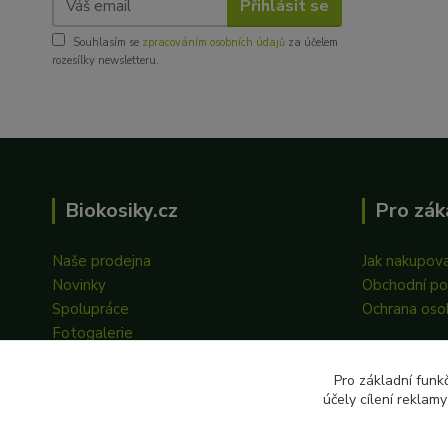
Přihlásit se
Souhlasím se
zpracováním osobních údajů
za účelem
rozesílky newsletteru.
Biokosiky.cz
Pro zák
Naše prodejna
Jak nakupov
Novinky
Obchodní p
Spolupráce
Ochrana oso
Fotogalerie
Pro základní funk
účely cílení reklam