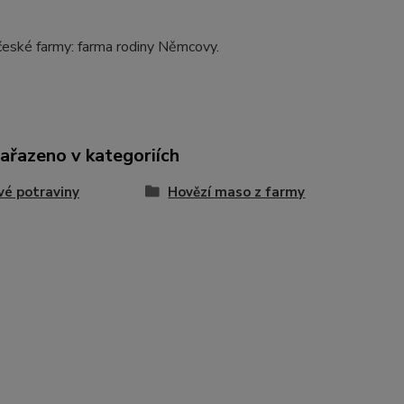
české farmy: farma rodiny Němcovy.
zařazeno v kategoriích
vé potraviny
Hovězí maso z farmy