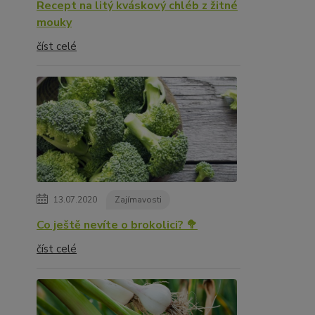
Recept na litý kváskový chléb z žitné
mouky
číst celé
13.07.2020
Zajímavosti
Co ještě nevíte o brokolici? 🥦
číst celé