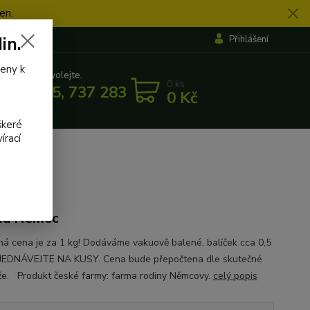
en.
in.
Přihlášení
veny k
 si rady? Zavolejte.
0
ks
 862 655, 737 283 505
0 Kč
5:30
škeré
írací
ma Němec
á cena je za 1 kg! Dodáváme vakuově balené, balíček cca 0,5
JEDNÁVEJTE NA KUSY. Cena bude přepočtena dle skutečné
e. Produkt české farmy: farma rodiny Němcovy.
celý popis