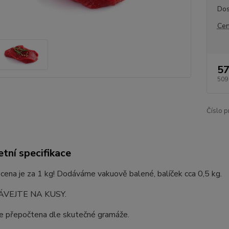
Dos
Cen
57
509
Číslo p
tní specifikace
ena je za 1 kg! Dodáváme vakuově balené, balíček cca 0,5 kg.
VEJTE NA KUSY.
e přepočtena dle skutečné gramáže.