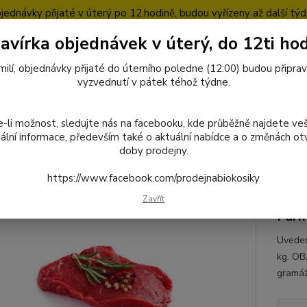
jednávky přijaté v úterý po 12.hodině, budou vyřízeny až další týd
avírka objednávek v úterý, do 12ti hod
pty
Blog
milí, objednávky přijaté do úterního poledne (12:00) budou připra
Nevíte
vyzvednutí v pátek téhož týdne.
727
Hledat
8:00-1
-li možnost, sledujte nás na facebooku, kde průběžně najdete ve
ální informace, především také o aktuální nabídce a o změnách otv
doby prodejny.
octivé potraviny
011 Hovězí roštěná
https://www.facebook.com/prodejnabiokosiky
Hovězí roštěná
Zavřít
Far
Uveden
kg. OB
gramáž