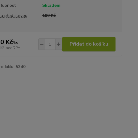
tupnost
Skladem
a před slevou
100 Kč
0 Kč
/
ks
Přidat do košíku
 Kč
bez DPH
roduktu:
5340