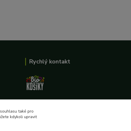
Rychlý kontakt
727 862 655, 737 283 505
8:00-15:30
 souhlasu také pro
žete kdykoli upravit
eshop@biokosiky.cz