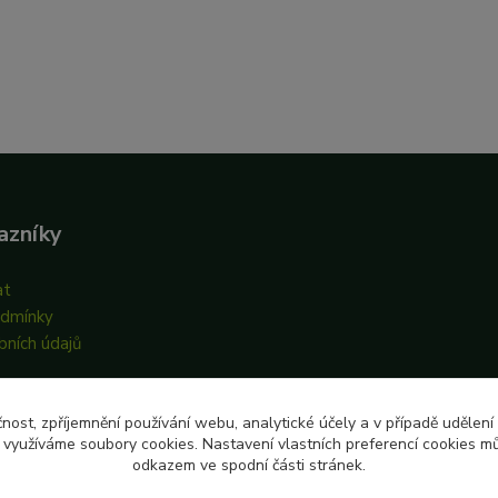
azníky
at
odmínky
bních údajů
čnost, zpříjemnění používání webu, analytické účely a v případě udělení
y využíváme soubory cookies. Nastavení vlastních preferencí cookies mů
odkazem ve spodní části stránek.