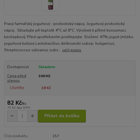
Pravý farmářský jogurtový - probiotický nápoj. Jogurtový probiotický
nápoj. Skladujte při teplotě 4°C až 8°C. Výrobek k přímé konzumaci,
bezlepkový. Před upotřebením protřepejte. Složení: 47% jogurt (mléko,
jogurtová kultura Lactobacillus delbrueckii subsp. bulgaricus,
Streptococcus salivarius subs...
celý popis
Dostupnost
Skladem
Cena před
100 Kč
slevou
Ušetříte
18 Kč
82 Kč
/
ks
73 Kč
bez DPH
Přidat do košíku
Číslo produktu:
157