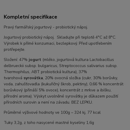
Kompletní specifikace
Pravý farmářský jogurtový - probiotický nápoj.
Jogurtový probiotický nápoj. Skladujte při teplotě 4°C až 8°C.
Výrobek k přímé konzumaci, bezlepkový. Před upotřebením
protřepejte.
Složení: 47%
jogurt
(mléko, jogurtová kultura Lactobacillus
delbrueckii subsp. bulgaricus, Streptococcus salivarius subsp.
Thermophilus, ABT probiotická kultura), 37%
tvarohová
syrovátka
, 20% ovocná složka (cukr, 30% borůvky,
voda, zahušťovadla (kukuřičný škrob, pektiny), 0,66 % koncentrát
borůvkový (přináší 5% ovoce), koncentrát z mrkve a ibišku,
přírodní aroma). Výskyt uvolněné syrovátky je důkazem použití
přírodních surovin a není na závadu. BEZ LEPKU.
Průměrné výživové hodnoty ve 100g – 324 kj, 77 kcal
Tuky 3,2g, z toho nasycené mastné kyseliny 1,6g