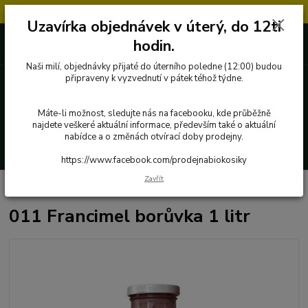
Objednávky přijaté v úterý po 12.hodině, budou vyřízeny až další týden.
Uzavírka objednávek v úterý, do 12ti
727 862 655, 737 283 505
0 Kč
hodin.
8:00-15:30
Naši milí, objednávky přijaté do úterního poledne (12:00) budou
připraveny k vyzvednutí v pátek téhož týdne.
Menu
Máte-li možnost, sledujte nás na facebooku, kde průběžně
najdete veškeré aktuální informace, především také o aktuální
nabídce a o změnách otvírací doby prodejny.
Hledat
https://www.facebook.com/prodejnabiokosiky
Zavřít
Úvod
Poctivé potraviny
011 Francimel borůvka 1 litr
011 Francimel borůvka 1 litr