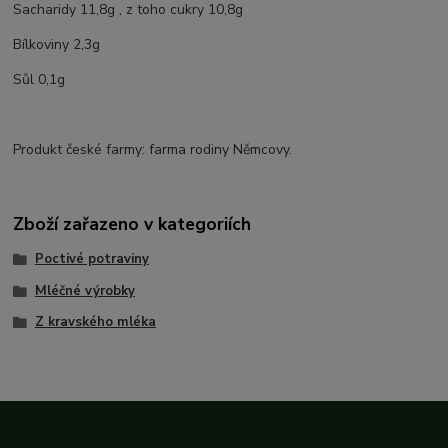
Sacharidy 11,8g , z toho cukry 10,8g
Bílkoviny 2,3g
Sůl 0,1g
Produkt české farmy: farma rodiny Němcovy.
Zboží zařazeno v kategoriích
Poctivé potraviny
Mléčné výrobky
Z kravského mléka