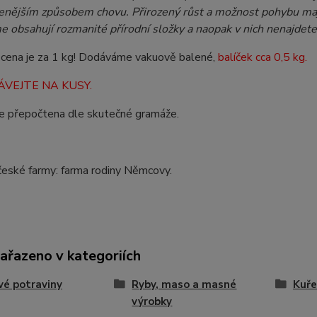
zenějším způsobem chovu. Přirozený růst a možnost pohybu mají
 obsahují rozmanité přírodní složky a naopak v nich nenajdete
cena je za 1 kg! Dodáváme vakuově balené,
balíček cca 0,5 kg.
VEJTE NA KUSY.
e přepočtena dle skutečné gramáže.
české farmy: farma rodiny Němcovy.
zařazeno v kategoriích
vé potraviny
Ryby, maso a masné
Kuře
výrobky