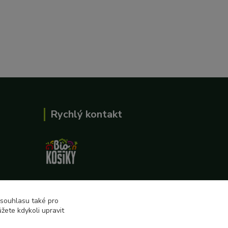
Rychlý kontakt
727 862 655, 737 283 505
8:00-15:30
 souhlasu také pro
žete kdykoli upravit
eshop@biokosiky.cz