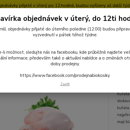
jednávky přijaté v úterý po 12.hodině, budou vyřízeny až další týd
avírka objednávek v úterý, do 12ti hod
pty
Blog
milí, objednávky přijaté do úterního poledne (12:00) budou připra
Nevíte
vyzvednutí v pátek téhož týdne.
727
Hledat
8:00-1
-li možnost, sledujte nás na facebooku, kde průběžně najdete ve
ální informace, především také o aktuální nabídce a o změnách otv
doby prodejny.
octivé potraviny
Ryby, maso a masné výrobky
Kuřecí maso z farmy
https://www.facebook.com/prodejnabiokosiky
Chlazená kuřecí stehna
Zavřít
Kuřata
dodava
kuřata.
nejpři
mají bl