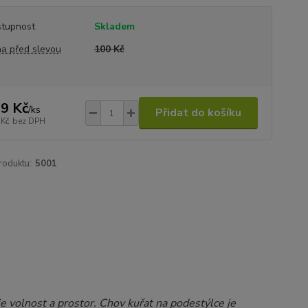
tupnost
Skladem
a před slevou
100 Kč
9 Kč
/
ks
Přidat do košíku
 Kč
bez DPH
roduktu:
5001
e volnost a prostor. Chov kuřat na podestýlce je