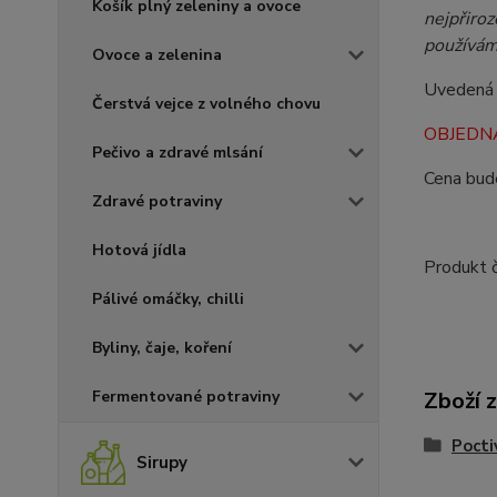
Košík plný zeleniny a ovoce
nejpřiro
používáme
Ovoce a zelenina
Uvedená 
Čerstvá vejce z volného chovu
OBJEDNÁ
Pečivo a zdravé mlsání
Cena bud
Zdravé potraviny
Hotová jídla
Produkt 
Pálivé omáčky, chilli
Byliny, čaje, koření
Fermentované potraviny
Zboží 
Pocti
Sirupy