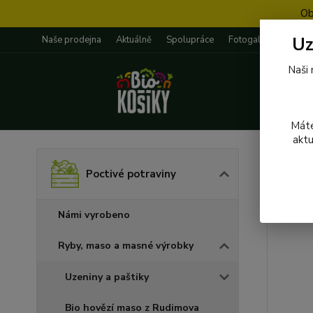
Ob
Uz
Naše prodejna
Aktuálně
Spolupráce
Fotogalerie
Rece
Naši 
Máte
aktu
Úvod
P
Poctivé potraviny
011 
Námi vyrobeno
Ryby, maso a masné výrobky
Uzeniny a paštiky
Bio hovězí maso z Rudimova