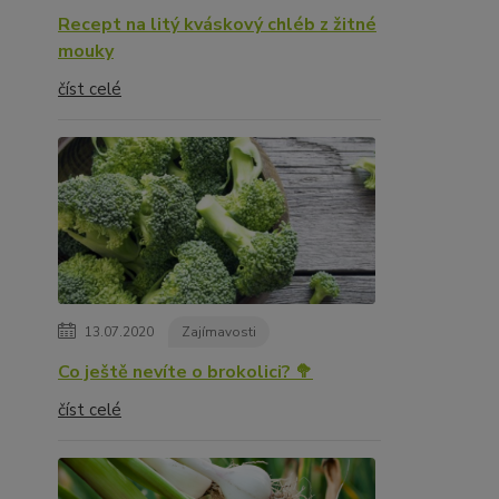
Recept na litý kváskový chléb z žitné
mouky
číst celé
13.07.2020
Zajímavosti
Co ještě nevíte o brokolici? 🥦
číst celé