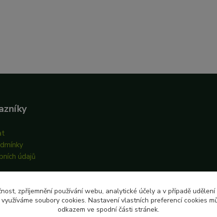
azníky
at
odmínky
bních údajů
čnost, zpříjemnění používání webu, analytické účely a v případě udělení
y využíváme soubory cookies. Nastavení vlastních preferencí cookies mů
odkazem ve spodní části stránek.