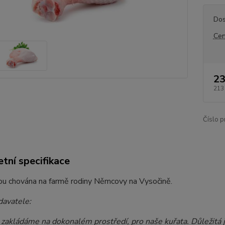
Dos
Cen
23
213
Číslo p
tní specifikace
ou chována na farmě rodiny Němcovy na Vysočině.
davatele:
 zakládáme na dokonalém prostředí, pro naše kuřata. Důležitá j