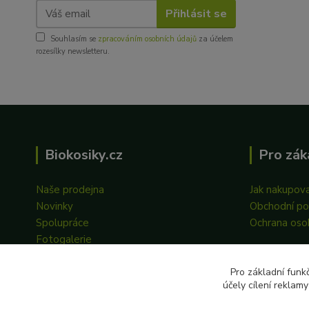
Přihlásit se
Souhlasím se
zpracováním osobních údajů
za účelem
rozesílky newsletteru.
Biokosiky.cz
Pro zák
Naše prodejna
Jak nakupov
Novinky
Obchodní p
Spolupráce
Ochrana oso
Fotogalerie
Pro základní funk
účely cílení reklam