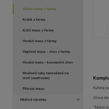
Kuřecí maso z farmy
Králík z farmy
Krůtí maso z farmy
Hovězí maso z farmy
Vepřové maso - chov z farmy
Hovězí maso - konvenční chov
Mražené ryby zamražené na
Komple
moři (seafrozen)
Kuřata js
Pštrosí maso
Slova do
Mléčné výrobky
"Velmi si